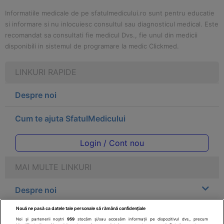
Informatiile medicale de pe sfatulmedicului.ro sunt pentru educatie
si informare si nu inlocuiesc consultul sau diagnosticul medical. Este
recomandat sa consultati fie medicul Dvs., fie unul din medicii
disponibili in sistemul de programare la medic Clickmed.
LINKURI RAPIDE
Despre noi
Cum te ajuta SfatulMedicului
Login / Cont nou
MAI MULTE LINKURI
Despre noi
Nouă ne pasă ca datele tale personale să rămână confidențiale
Legal
Noi și partenerii noștri
959
stocăm și/sau accesăm informații pe dispozitivul dvs., precum