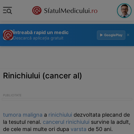
Întreabă rapid un medic
×
▶ GooglePlay
Descarcă aplicația gratuit
Rinichiului (cancer al)
tumora
maligna
a
rinichiului
dezvoltata plecand de
la tesutul renal.
cancerul
rinichiului
survine la adult,
de cele mai multe ori dupa
varsta
de 50 ani.