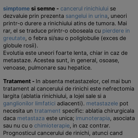
simptome
si semne
-
cancerul
rinichiului
se
dezvaluie prin prezenta
sangelui in urina
, uneori
printr-o durere a rinichiului atins de tumora. Mai
rar, el se traduce printr-o oboseala cu
pierdere in
greutate
, o febra si/sau o poliglobulie (exces de
globule rosii).
Evolutia este uneori foarte lenta, chiar in caz de
metastaze. Acestea sunt, in general, osoase,
venoase, pulmonare sau hepatice.
Tratament
-
In absenta metastazelor, cel mai bun
tratament al cancerului de rinichi este nefrectomia
largita (ablatia rinichiului, a lojei sale si a
ganglionilor limfatici
adiacenti).
metastazele
pot
necesita un
tratament
specific: ablatia chirurgicala
daca
metastaza
este unica;
imunoterapia
, asociata
sau nu cu o
chimioterapie
, in caz contrar.
Prognosticul cancerului de rinichi, atunci cand