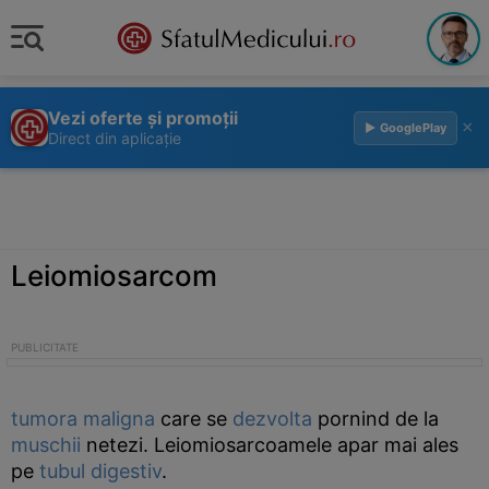
Vezi oferte și promoții
×
▶ GooglePlay
Direct din aplicație
Leiomiosarcom
tumora
maligna
care se
dezvolta
pornind de la
muschii
netezi. Leiomiosarcoamele apar mai ales
pe
tubul digestiv
.