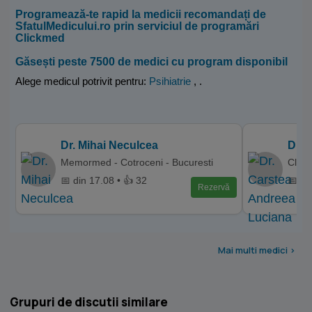
Programează-te rapid la medicii recomandați de
SfatulMedicului.ro prin serviciul de programări
Clickmed
Găsești peste 7500 de medici cu program disponibil
Alege medicul potrivit pentru:
Psihiatrie
,
.
Dr. Mihai Neculcea
Dr. 
Memormed - Cotroceni - Bucuresti
Clini
📅 din 17.08 • 👍 32
📅 di
Rezervă
Mai multi medici >
Grupuri de discutii similare