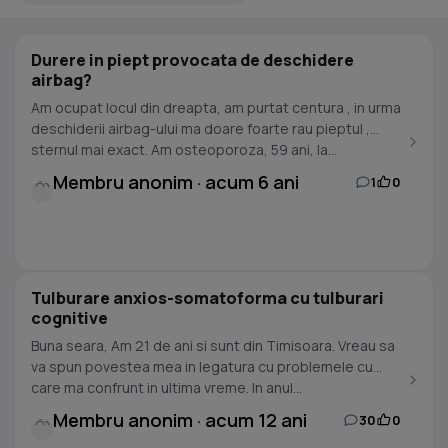
Durere in piept provocata de deschidere
airbag?
Am ocupat locul din dreapta, am purtat centura , in urma
deschiderii airbag-ului ma doare foarte rau pieptul ,
sternul mai exact. Am osteoporoza, 59 ani, la...
Membru anonim · acum 6 ani
1
0
Tulburare anxios-somatoforma cu tulburari
cognitive
Buna seara, Am 21 de ani si sunt din Timisoara. Vreau sa
va spun povestea mea in legatura cu problemele cu
care ma confrunt in ultima vreme. In anul...
Membru anonim · acum 12 ani
30
0