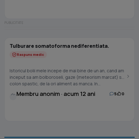
Tulburare somatoforma nediferentiata.
Raspuns medic
Istoricul bolii mele incepe de mai bine de un an, cand am
inceput sa am bolboroseli, gaze (meteorism marcat) si
colon spastic, de la ori aliment as manca. In...
Membru anonim · acum 12 ani
5
0