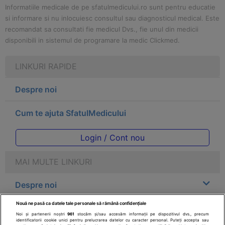
Informatiile medicale de pe sfatulmedicului.ro sunt pentru educatie
si informare si nu inlocuiesc consultul sau diagnosticul medical. Este
recomandat sa consultati fie medicul Dvs., fie unul din medicii
disponibili in sistemul de programare la medic Clickmed.
LINKURI RAPIDE
Despre noi
Cum te ajuta SfatulMedicului
Login / Cont nou
MAI MULTE LINKURI
Despre noi
Nouă ne pasă ca datele tale personale să rămână confidențiale
Legal
Noi și partenerii noștri
961
stocăm și/sau accesăm informații pe dispozitivul dvs., precum
identificatorii cookie unici pentru prelucrarea datelor cu caracter personal. Puteți accepta sau