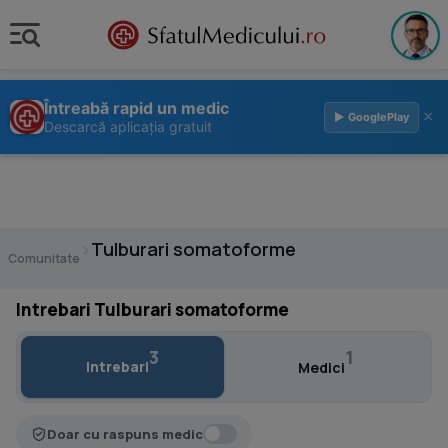
Întreabă rapid un medic
×
▶ GooglePlay
Descarcă aplicația gratuit
›
Tulburari somatoforme
Comunitate
Intrebari Tulburari somatoforme
3
1
Intrebari
Medici
Doar cu raspuns medic