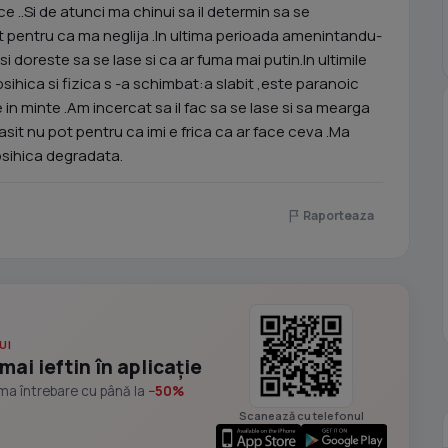
..Si de atunci ma chinui sa il determin sa se
t pentru ca ma neglija .In ultima perioada amenintandu-
isi doreste sa se lase si ca ar fuma mai putin.In ultimile
psihica si fizica s -a schimbat:a slabit ,este paranoic
e in minte .Am incercat sa il fac sa se lase si sa mearga
rasit nu pot pentru ca imi e frica ca ar face ceva .Ma
psihica degradata.
Raporteaza
UI
mai ieftin în aplicație
ima întrebare cu până la
−50%
Scanează cu telefonul