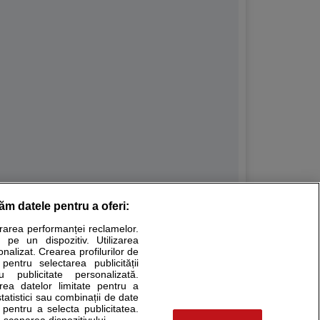
răm datele pentru a oferi:
Stiri medicale
urarea performanței reclamelor.
 pe un dispozitiv. Utilizarea
ucational. Ele nu pot substitui consultul medical direct si
onalizat. Crearea profilurilor de
a consultati fie medicul Dvs., fie unul dintre medicii pe care
 pentru selectarea publicității
u publicitate personalizată.
area datelor limitate pentru a
statistici sau combinații de date
e pentru a selecta publicitatea.
tru pacient
 scanarea dispozitivului.