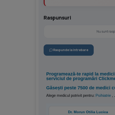
Raspunsuri
Nu sunt raspu
Raspunde la intrebare
Programează-te rapid la medici
serviciul de programări Clickm
Găsești peste 7500 de medici c
Alege medicul potrivit pentru:
Psihiatrie
,
.
Dr. Morun Otilia Lucica