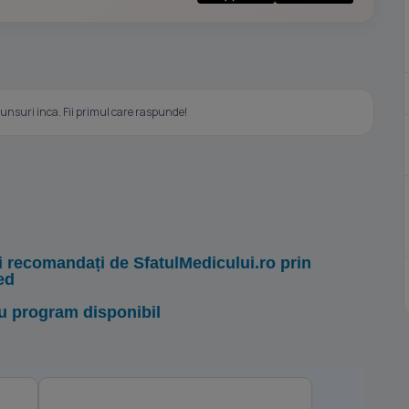
nsuri inca. Fii primul care raspunde!
i recomandați de SfatulMedicului.ro prin
ed
u program disponibil