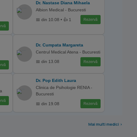
Dr. Nastase Diana Mihaela
Albion Medical - Bucuresti
📅 din 10.08 • 👍 1
Rezervă
rvă
Dr. Cumpata Margareta
Centrul Medical Atena - Bucuresti
📅 din 13.08
Rezervă
rvă
Dr. Pop Edith Laura
Clinica de Psihologie RENIA -
ca
Bucuresti
rvă
📅 din 19.08
Rezervă
Mai multi medici >