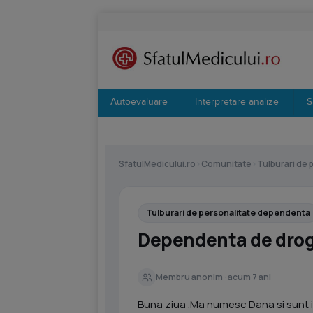
Autoevaluare
Interpretare analize
S
SfatulMedicului.ro
›
Comunitate
›
Tulburari de
Tulburari de personalitate dependenta
Dependenta de drog
Membru anonim · acum 7 ani
Buna ziua .Ma numesc Dana si sunt i