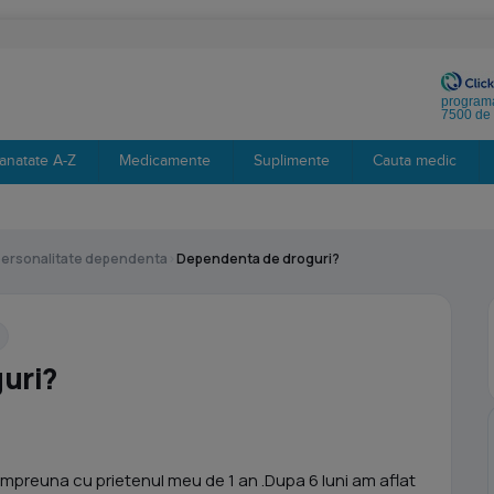
programa
7500 de 
anatate A-Z
Medicamente
Suplimente
Cauta medic
 personalitate dependenta
›
Dependenta de droguri?
uri?
mpreuna cu prietenul meu de 1 an .Dupa 6 luni am aflat