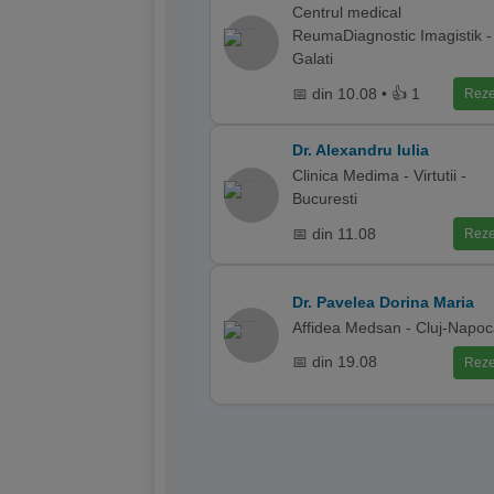
Centrul medical
ReumaDiagnostic Imagistik -
Galati
📅 din 10.08 • 👍 1
Reze
Dr. Alexandru Iulia
Clinica Medima - Virtutii -
Bucuresti
📅 din 11.08
Reze
Dr. Pavelea Dorina Maria
Affidea Medsan - Cluj-Napo
📅 din 19.08
Reze