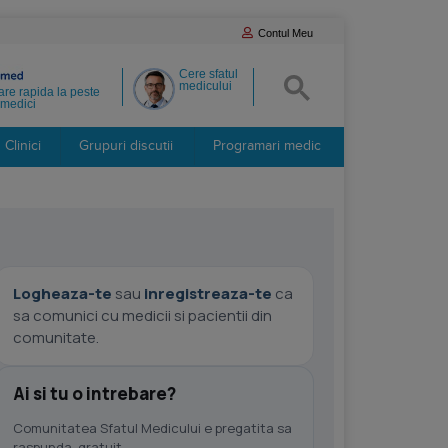
Contul Meu
Cere sfatul
medicului
re rapida la peste
medici
Clinici
Grupuri discutii
Programari medic
Logheaza-te
sau
inregistreaza-te
ca
sa comunici cu medicii si pacientii din
comunitate.
Ai si tu o intrebare?
Comunitatea Sfatul Medicului e pregatita sa
raspunda, gratuit.