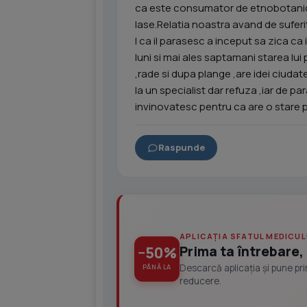
ca este consumator de etnobotanice 
lase.Relatia noastra avand de suferi
l ca il parasesc a inceput sa zica ca 
luni si mai ales saptamani starea lui 
,rade si dupa plange ,are idei ciudat
la un specialist dar refuza ,iar de pa
invinovatesc pentru ca are o stare 
Raspunde
APLICAȚIA SFATUL MEDICUL
Prima ta întrebare, 
−50%
Descarcă aplicația și pune pr
PÂNĂ LA
reducere.