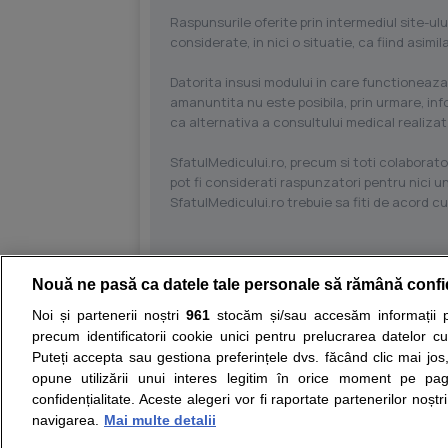
Raspunsurile oferite prin intermediul site-ulu
considerate, in nici o situatie, ca fiind asim
Datorita insusi modului in care functioneaza
amanuntita nu este posibila, prin urmare, in
ca alternativa a consultului medical realizat
SfatulMedicului.ro, precum si toti colaborator
pot fi considerati raspunzatori pentru nici un
SfatulMedicului.ro trebuie sa fiti de acord c
Nouă ne pasă ca datele tale personale să rămână confi
Resurse:
Autoevaluare simptome
Interpre
Noi și partenerii noștri
961
stocăm și/sau accesăm informații pe
precum identificatorii cookie unici pentru prelucrarea datelor c
Opiniile avizate ale medicilor, sfaturile si orice alt
Puteți accepta sau gestiona preferințele dvs. făcând clic mai jos,
nici diagnosticul stabilit in urma investigatiilor si 
opune utilizării unui interes legitim în orice moment pe pag
ii punem la dispozitie pentru programare in sistem
confidențialitate. Aceste alegeri vor fi raportate partenerilor noștr
navigarea.
Mai multe detalii
Despre noi
Legal