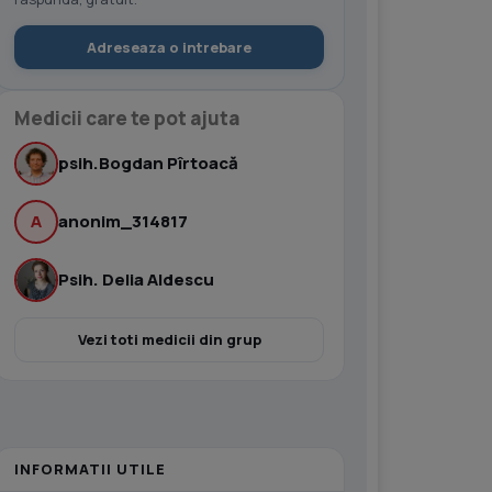
Adreseaza o intrebare
Medicii care te pot ajuta
psih.Bogdan Pîrtoacă
A
anonim_314817
Psih. Delia Aldescu
Vezi toti medicii din grup
INFORMATII UTILE