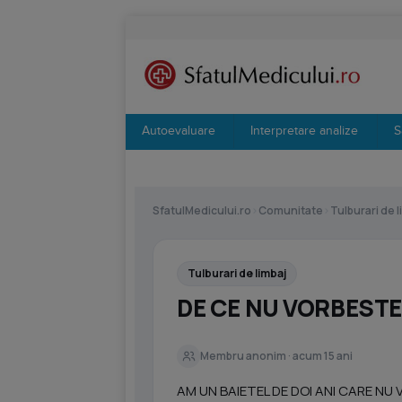
Autoevaluare
Interpretare analize
S
SfatulMedicului.ro
›
Comunitate
›
Tulburari de l
Tulburari de limbaj
DE CE NU VORBESTE 
Membru anonim · acum 15 ani
AM UN BAIETEL DE DOI ANI CARE NU