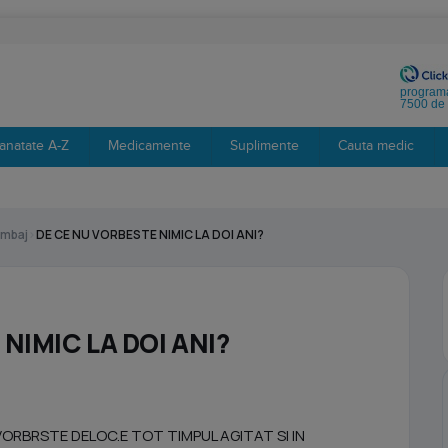
programa
7500 de 
anatate A-Z
Medicamente
Suplimente
Cauta medic
imbaj
›
DE CE NU VORBESTE NIMIC LA DOI ANI?
NIMIC LA DOI ANI?
 VORBRSTE DELOC.E TOT TIMPUL AGITAT SI IN