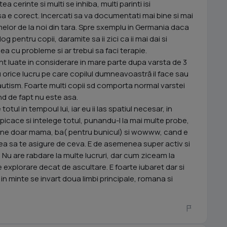
ea cerinte si multi se inhiba, multi parinti isi
a e corect. Incercati sa va documentati mai bine si mai
melor de la noi din tara. Spre sxemplu in Germania daca
 pentru copii, daramite sa ii zici ca ii mai dai si
a cu probleme si ar trebui sa faci terapie.
nt luate in considerare in mare parte dupa varsta de 3
nu orice lucru pe care copilul dumneavoastră il face sau
autism. Foarte multi copii sd comporta normal varstei
and de fapt nu este asa.
 totul in tempoul lui, iar eu ii las spatiul necesar, in
rspicace si intelege totul, punandu-l la mai multe probe,
pune doar mama, ba( pentru bunicul) si wowww, cand e
ea sa te asigure de ceva. E de asemenea super activ si
. Nu are rabdare la multe lucruri, dar cum ziceam la
e explorare decat de ascultare. E foarte iubaret dar si
l in minte se invart doua limbi principale, romana si