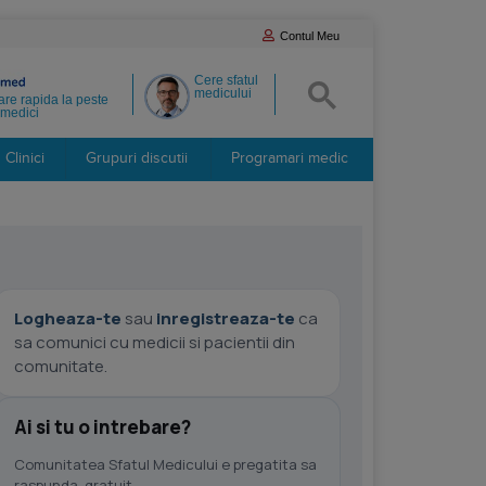
Contul Meu
Cere sfatul
medicului
re rapida la peste
medici
Clinici
Grupuri discutii
Programari medic
Logheaza-te
sau
inregistreaza-te
ca
sa comunici cu medicii si pacientii din
comunitate.
Ai si tu o intrebare?
Comunitatea Sfatul Medicului e pregatita sa
raspunda, gratuit.