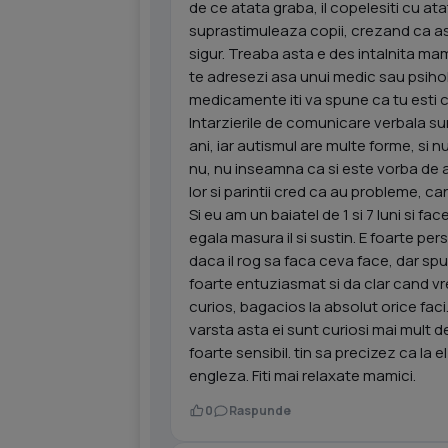
de ce atata graba, il copelesiti cu atat
suprastimuleaza copii, crezand ca as
sigur. Treaba asta e des intalnita ma
te adresezi asa unui medic sau psiholog
medicamente iti va spune ca tu esti ce
Intarzierile de comunicare verbala su
ani, iar autismul are multe forme, si 
nu, nu inseamna ca si este vorba de 
lor si parintii cred ca au probleme, c
Si eu am un baiatel de 1 si 7 luni si face
egala masura il si sustin. E foarte pe
daca il rog sa faca ceva face, dar s
foarte entuziasmat si da clar cand vr
curios, bagacios la absolut orice faci
varsta asta ei sunt curiosi mai mult d
foarte sensibil. tin sa precizez ca la e
engleza. Fiti mai relaxate mamici.
0
Raspunde