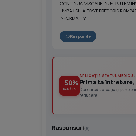
CONTINUA MISCARE ,NU-L PUTEM IN
LIMBAJ SI I-A FOST PRESCRIS ROMPA
INFORMATII?
Raspunde
APLICAȚIA SFATUL MEDICUL
Prima ta întrebare, 
−50%
Descarcă aplicația și pune pr
PÂNĂ LA
reducere.
Raspunsuri
(9)