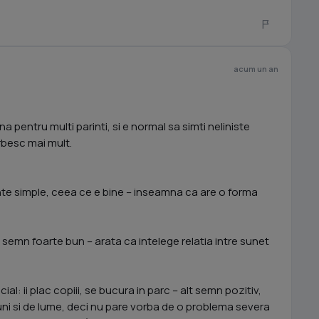
acum un an
 pentru multi parinti, si e normal sa simti neliniste
orbesc mai mult.
nte simple, ceea ce e bine – inseamna ca are o forma
 semn foarte bun – arata ca intelege relatia intre sunet
ial: ii plac copiii, se bucura in parc – alt semn pozitiv,
uni si de lume, deci nu pare vorba de o problema severa