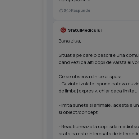
0
Raspunde
SfatulMedicului
Buna ziua,
Situatia pe care o descrii e una comuna
cand vezi ca alti copii de varsta ei v
Ce se observa din ce ai spus:
- Cuvinte izolate: spune cateva cuvi
de limbaj expresiv, chiar daca limitat.
- Imita sunete si animale: acesta e un
si obiect/concept.
- Reactioneaza la copii si la mediul soc
arata ca este interesata de interacti