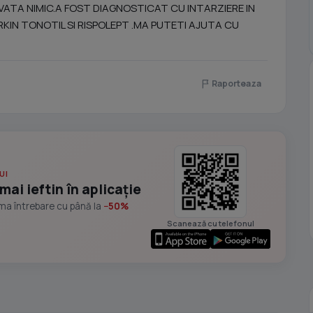
VATA NIMIC.A FOST DIAGNOSTICAT CU INTARZIERE IN
RKIN TONOTIL SI RISPOLEPT .MA PUTETI AJUTA CU
Raporteaza
UI
mai ieftin în aplicație
ima întrebare cu până la
−50%
Scanează cu telefonul