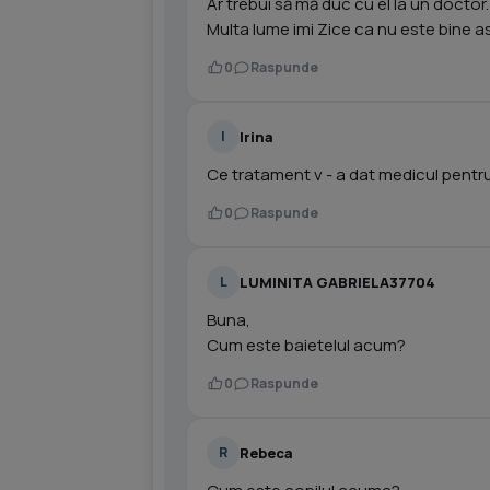
Ar trebui să mă duc cu el la un doctor.
Multa lume imi Zice ca nu este bine a
0
Raspunde
Irina
I
Ce tratament v - a dat medicul pentru
0
Raspunde
LUMINITA GABRIELA37704
L
Buna,
Cum este baietelul acum?
0
Raspunde
Rebeca
R