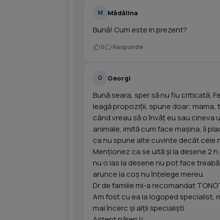
Mădălina
M
Bună! Cum este in prezent?
0
Raspunde
Georgi
G
Bună seara, sper să nu fiu criticată, 
leagă propoziții, spune doar; mama, tat
când vreau să o învăț eu sau cineva u
animale, imită cum face mașina, îi plac
ca nu spune alte cuvinte decât cele m
Menționez ca se uită și la desene 2 h 
nu o las la desene nu pot face treabă
arunce la coș nu înțelege mereu.
Dr de familie mi-a recomandat TONOT
Am fost cu ea la logoped specialist, m
mai încerc și alții specialiști.
Aștept păreri !!