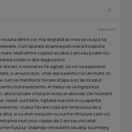
acum 2 ani
 niciuna dintre voi, mai degrabă as vrea sa va ajut sa
 mai relaxate. Cum spunea doamna psih mai la inceputul
 mare. Multi dintre copilasi au abia 2 ani sau poate nici
zierea vorbirii si alte diagnostice.
or doi ani, e normal sa fie agitati, sa vor sa exploreze
itate, e un lucru bun, chiar daca pentru noi de multe ori
de cum se manifesta fiecare etapa a lor de inceput
ntru boli inexistente. Ar trebui sa va ingrijoreze
tici, atunci poate chiar pot avea un disorder. Din moment
e, veseli, sunt bine. Agitatia mai vine si cu aparitia
obel mic. In plus fiecare copil are tempoul lui de a
s altul, si cu atat mai putin nu sunt in ritmul pe care voi
 Cereti prea mult unui copilas de 2 ani sau nici atat,
momentului lui. Grabindu-l inrautatiti situatia. Nu inteleg