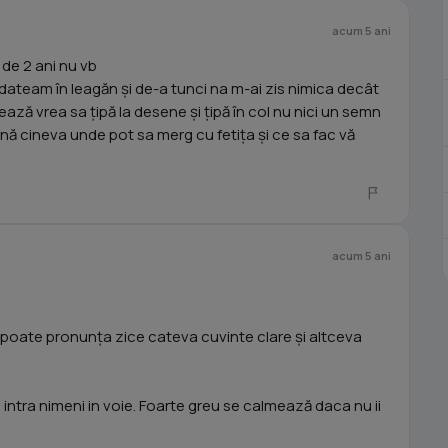
acum 5 ani
de 2 ani nu vb
Co dateam în leagăn și de-a tunci na m-ai zis nimica decât
ză vrea sa țipă la desene și țipă în col nu nici un semn
ă cineva unde pot sa merg cu fetița și ce sa fac vă
acum 5 ani
 poate pronunța zice cateva cuvinte clare și altceva
intra nimeni in voie. Foarte greu se calmează daca nu ii