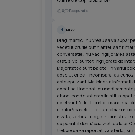
Cum este copilul acuma?
0
Raspunde
Nikki
N
Dragi mamici, nu vreau sa va supar pe
vedeti lucrurile putin altfel, sa fiti
conversatiei, nu vad ingrijorarea asta
atat, si voi sunteti ingrijorate de intar
Majoritatea sunt baietei, in varful cel
absolut orice ii inconjoara, au curioz
este epuizant. Mai bine va informati 
decat sa ii indopati cu medicamente pe
atunci cand sunt prea linistiti si apa
ce ei sunt fericiti, curiosi mananca bin
dintilor/maselelor, poate chiar un micr
invata, vorbi, a merge.. niciunul nu e c
ca parinti il doriti/ sau vreti de la ei.
trebuie sa va raportati varstei lui, si 