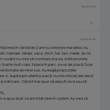
acum 2 ani
acum un an
Fetița mea în vârstă de 2 ani nu vorbește mai deloc nu
i, mamaie, tataie, caca, stich, hai, taci, haide, du-te ,
n cuvânt nu vrea să-l rostească și ea, imită anumite
 foarte mult copii, îi place în parc, locuri de joacă. Doar
enționate de mine sus, nu leagă propozițiile.
pe zi, după ieșim afară la joacă, nu mă criticați dar dacă
 și mâncare . Când îi mai spun să aducă ceva sau să
IL.
i-a spus doar ca are întârziere în vorbire. Aș vrea să