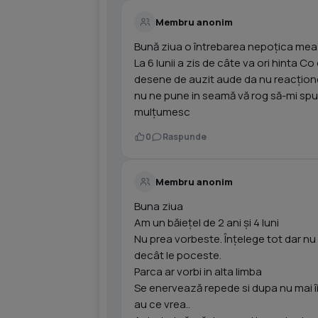
Membru anonim
Bună ziua o întrebarea nepoțica mea 
La 6 lunii a zis de câte va ori hinta 
desene de auzit aude da nu reacționea
nu ne pune in seamă vă rog să-mi spun
mulțumesc
0
Raspunde
Membru anonim
Buna ziua
Am un băiețel de 2 ani și 4 luni
Nu prea vorbeste. Înțelege tot dar nu
decât le poceste.
Parca ar vorbi in alta limba
Se enervează repede si dupa nu mai îi 
au ce vrea..