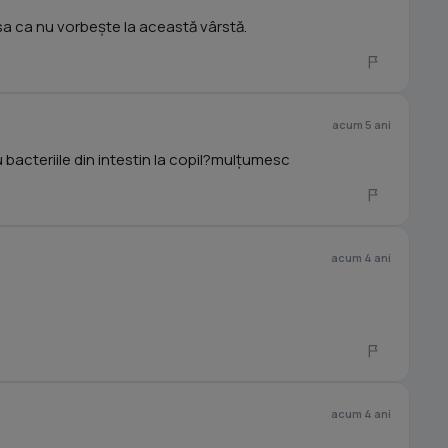
sa ca nu vorbește la această vârstă.
acum 5 ani
 bacteriile din intestin la copil?mulțumesc
acum 4 ani
acum 4 ani