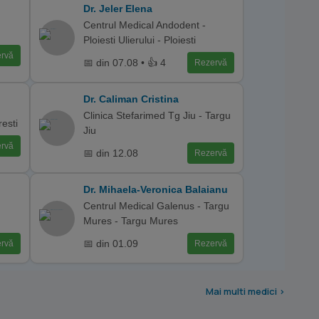
Dr. Jeler Elena
Centrul Medical Andodent -
Ploiesti Ulierului - Ploiesti
rvă
📅 din 07.08 • 👍 4
Rezervă
Dr. Caliman Cristina
Clinica Stefarimed Tg Jiu - Targu
esti
Jiu
rvă
📅 din 12.08
Rezervă
Dr. Mihaela-Veronica Balaianu
Centrul Medical Galenus - Targu
Mures - Targu Mures
📅 din 01.09
rvă
Rezervă
Mai multi medici >