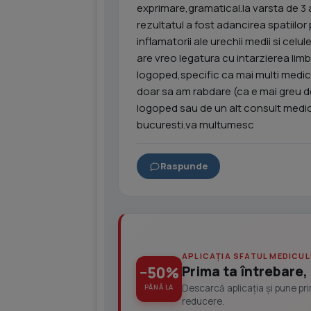
exprimare,gramatical.la varsta de 3 a
rezultatul a fost adancirea spatiilor 
inflamatorii ale urechii medii si celu
are vreo legatura cu intarzierea limb
logoped,specific ca mai multi medici 
doar sa am rabdare (ca e mai greu de
logoped sau de un alt consult medica
bucuresti.va multumesc
Raspunde
APLICAȚIA SFATUL MEDICUL
Prima ta întrebare, 
−50%
Descarcă aplicația și pune pr
PÂNĂ LA
reducere.