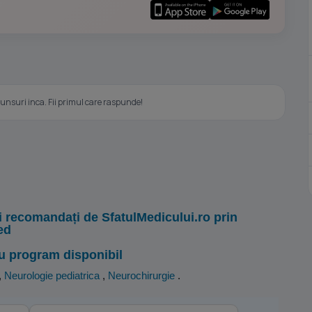
nsuri inca. Fii primul care raspunde!
i recomandați de SfatulMedicului.ro prin
ed
u program disponibil
,
Neurologie pediatrica
,
Neurochirurgie
.