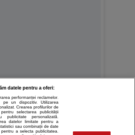
răm datele pentru a oferi:
Stiri medicale
urarea performanței reclamelor.
 pe un dispozitiv. Utilizarea
ucational. Ele nu pot substitui consultul medical direct si
onalizat. Crearea profilurilor de
a consultati fie medicul Dvs., fie unul dintre medicii pe care
 pentru selectarea publicității
u publicitate personalizată.
area datelor limitate pentru a
statistici sau combinații de date
e pentru a selecta publicitatea.
tru pacient