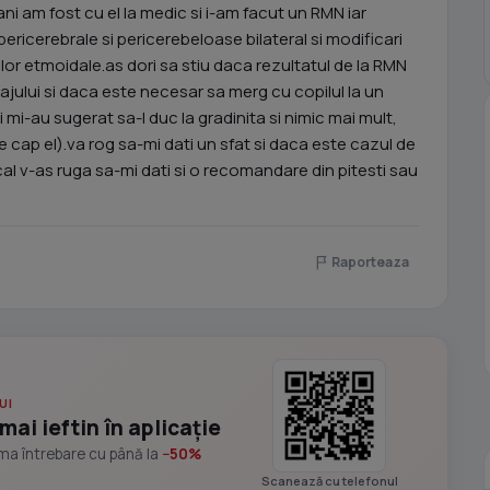
ni am fost cu el la medic si i-am facut un RMN iar
pericerebrale si pericerebeloase bilateral si modificari
lelor etmoidale.as dori sa stiu daca rezultatul de la RMN
ajului si daca este necesar sa merg cu copilul la un
mi-au sugerat sa-l duc la gradinita si nimic mai mult,
 cap el).va rog sa-mi dati un sfat si daca este cazul de
l v-as ruga sa-mi dati si o recomandare din pitesti sau
Raporteaza
UI
mai ieftin în aplicație
ima întrebare cu până la
−50%
Scanează cu telefonul