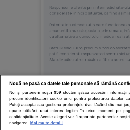
Raspunsurile oferite prin intermediul site-ulu
considerate, in nici o situatie, ca fiind asim
Datorita insusi modului in care functioneaza
amanuntita nu este posibila, prin urmare, in
ca alternativa a consultului medical realizat
SfatulMedicului.ro, precum si toti colaborator
pot fi considerati raspunzatori pentru nici un
SfatulMedicului.ro trebuie sa fiti de acord c
Nouă ne pasă ca datele tale personale să rămână confi
Resurse:
Autoevaluare simptome
Interpre
Noi și partenerii noștri
959
stocăm și/sau accesăm informații pe
precum identificatorii cookie unici pentru prelucrarea datelor c
Opiniile avizate ale medicilor, sfaturile si orice alt
Puteți accepta sau gestiona preferințele dvs. făcând clic mai jos,
nici diagnosticul stabilit in urma investigatiilor si 
opune utilizării unui interes legitim în orice moment pe pag
ii punem la dispozitie pentru programare in sistem
confidențialitate. Aceste alegeri vor fi raportate partenerilor noștr
navigarea.
Mai multe detalii
Despre noi
Legal