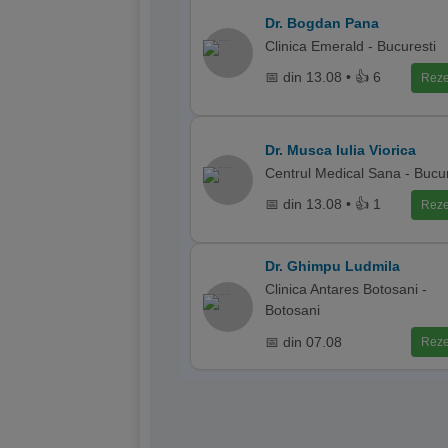
Dr. Bogdan Pana
Clinica Emerald - Bucuresti
📅 din 13.08 • 👍 6
Reze
Dr. Musca Iulia Viorica
Centrul Medical Sana - Bucur
📅 din 13.08 • 👍 1
Reze
Dr. Ghimpu Ludmila
Clinica Antares Botosani -
Botosani
📅 din 07.08
Reze