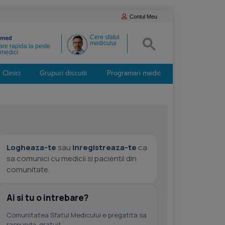
Contul Meu
Cere sfatul
medicului
re rapida la peste
medici
Clinici
Grupuri discutii
Programari medic
Logheaza-te
sau
inregistreaza-te
ca
sa comunici cu medicii si pacientii din
comunitate.
Ai si tu o intrebare?
Comunitatea Sfatul Medicului e pregatita sa
raspunda, gratuit.