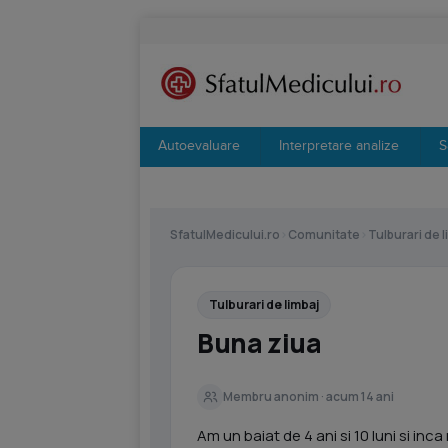
Autoevaluare
Interpretare analize
S
SfatulMedicului.ro
›
Comunitate
›
Tulburari de l
Tulburari de limbaj
Buna ziua
Membru anonim · acum 14 ani
Am un baiat de 4 ani si 10 luni si inc