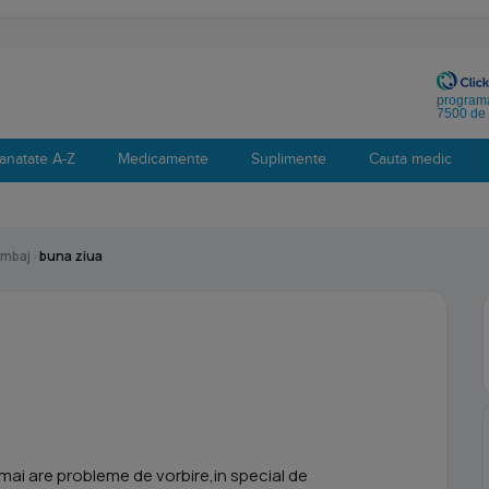
programa
7500 de 
anatate A-Z
Medicamente
Suplimente
Cauta medic
imbaj
›
buna ziua
a mai are probleme de vorbire,in special de