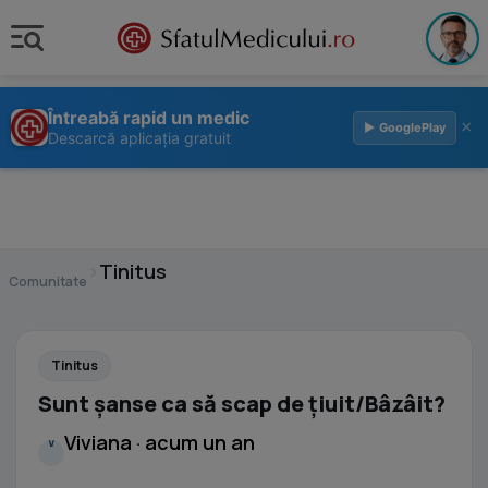
Întreabă rapid un medic
×
▶ GooglePlay
Descarcă aplicația gratuit
›
Tinitus
Comunitate
Tinitus
Sunt șanse ca să scap de țiuit/Bâzâit?
Viviana · acum un an
V