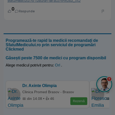
sfatulmedicului.ro/Tulburari-de-auz/tinitusul_342
0
Raspunde
Programează-te rapid la medicii recomandați de
SfatulMedicului.ro prin serviciul de programări
Clickmed
Găsești peste 7500 de medici cu program disponibil
Alege medicul potrivit pentru:
Orl
.
?
Dr. Axinte Olimpia
Dr. 
Clinica Promed Brasov - Brasov
Sfant
📅 din 14.08 • 👍 46
📅 di
Rezervă