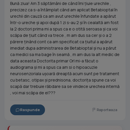
Bună ziua! Am 3 săptămâni de când îmi țiuie urechile ,
precizez ca s-a întâmplat când am aplicat Betabioptal în
urechii din cauză ca am avut urechile înfundate a apărut
într-o ureche și apoi după 1 zi s-au 2 și în cealaltă am fost
la 2 doctori prima mi a spus ca e o otită seroasa și ca voi
scăpa de țiuit când va trece , m am dus sa cer și o a 2
părere ținând cont ca am specificat ca țiuitul a apărut
imediat dupa administrarea de Betabioptal și nu a părut
ca medici sa ma bage în seamă , m am dus la alt medic de
data aceasta Doctorita primar Orl mi-a făcut o
audiograma și mi a spus ca am si o hipoacuzie
neurosenzoriala ușoară dreaptă acum sunt pe tratament
cu betasc, otipax și prednisona, doctorița spune ca voi
scapă dar trebuie răbdare sa se vindece urechea internă
, voi mai scăpa de el???
Raspunde
Raporteaza