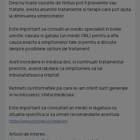
Desi nu toate cazurile de tinitus pot fi prevenite sau
tratate, exista anumite tratamente si terapii care pot ajuta
la diminuarea simptomelor.
Este important sa consulti un medic specialist in bolile
urechii, nasului si gatului (un medic ORL) pentru a afla
cauza exacta a simptomelor tale si pentru a discuta
despre posibilele optiuni de tratament.
Aveti incredere in medicul dvs. si continuati tratamentul
prescris, avand rabdare ca simptomele sa se
imbunatateasca treptat.
Retineti ca informatiile pe care le-am oferit sunt generale
si nu inlocuiesc sfatul medicului.
Este important sa consultati un medic in legatura cu
situatia specifica si sa urmati recomandarile acestuia:
https://www.clickmed.ro/medic/orl
Articol de interes: