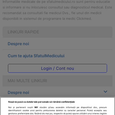
Informatiile medicale de pe sfatulmedicului.ro sunt pentru educatie
si informare si nu inlocuiesc consultul sau diagnosticul medical. Este
recomandat sa consultati fie medicul Dvs., fie unul din medicii
disponibili in sistemul de programare la medic Clickmed.
LINKURI RAPIDE
Despre noi
Cum te ajuta SfatulMedicului
Login / Cont nou
MAI MULTE LINKURI
Despre noi
Nouă ne pasă ca datele tale personale să rămână confidențiale
Legal
Noi și partenerii noștri
961
stocăm și/sau accesăm informații pe dispozitivul dvs., precum
identificatorii cookie unici pentru prelucrarea datelor cu caracter personal. Puteți accepta sau
gestiona preferințele dvs. făcând clic mai jos, respectiv vă puteți opune utilizării unui interes legitim