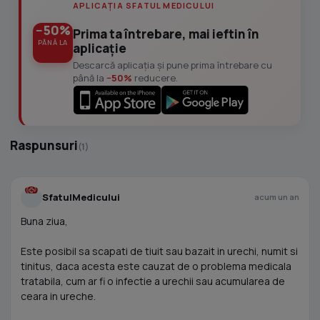
APLICAȚIA SFATUL MEDICULUI
−50%
Prima ta întrebare, mai ieftin în
PÂNĂ LA
aplicație
Descarcă aplicația și pune prima întrebare cu
până la
−50%
reducere.
Raspunsuri
(1)
SfatulMedicului
acum un an
Buna ziua,
Este posibil sa scapati de tiuit sau bazait in urechi, numit si
tinitus, daca acesta este cauzat de o problema medicala
tratabila, cum ar fi o infectie a urechii sau acumularea de
ceara in ureche.