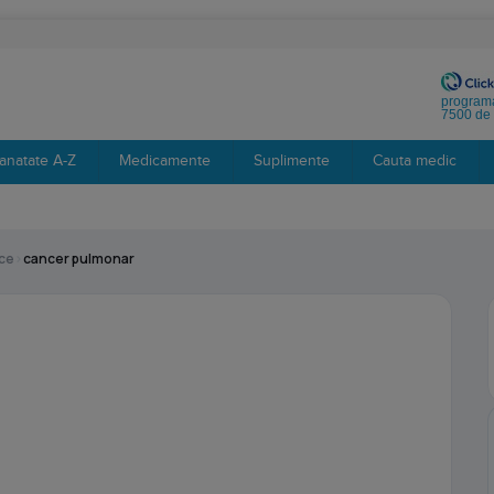
programa
7500 de 
anatate A-Z
Medicamente
Suplimente
Cauta medic
ce
›
cancer pulmonar