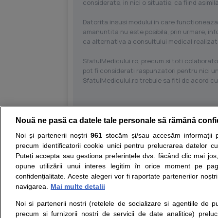
considerate, in nici o situatie, ca fiind asim
Datorita insusi modului in care functioneaza
amanuntita nu este posibila, prin urmare, in
ca alternativa a consultului medical realizat
SfatulMedicului.ro, precum si toti colaborator
pot fi considerati raspunzatori pentru nici un
SfatulMedicului.ro trebuie sa fiti de acord c
Nouă ne pasă ca datele tale personale să rămână confi
Resurse:
Autoevaluare simptome
Interpre
Noi și partenerii noștri
961
stocăm și/sau accesăm informații pe
precum identificatorii cookie unici pentru prelucrarea datelor c
Opiniile avizate ale medicilor, sfaturile si orice alt
Puteți accepta sau gestiona preferințele dvs. făcând clic mai jos,
nici diagnosticul stabilit in urma investigatiilor si 
opune utilizării unui interes legitim în orice moment pe pag
ii punem la dispozitie pentru programare in sistem
confidențialitate. Aceste alegeri vor fi raportate partenerilor noștr
navigarea.
Mai multe detalii
Despre noi
Legal
Noi si partenerii nostri (retelele de socializare si agentiile de p
Despre noi
Termeni si conditii
precum si furnizorii nostri de servicii de date analitice) prel
Contact
Politica de