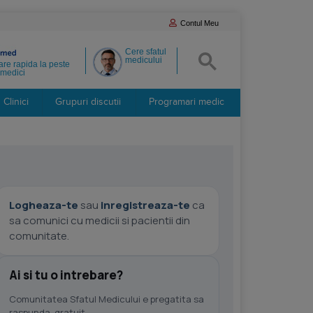
Contul Meu
Cere sfatul
medicului
re rapida la peste
medici
Clinici
Grupuri discutii
Programari medic
Logheaza-te
sau
inregistreaza-te
ca
sa comunici cu medicii si pacientii din
comunitate.
Ai si tu o intrebare?
Comunitatea Sfatul Medicului e pregatita sa
raspunda, gratuit.