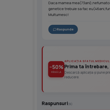
Daca mamea mea(73ani),nefumatoar,
genetice trebuie sa fac eu(46ani,fu
Multumesc!
Raspunde
APLICAȚIA SFATUL MEDICUL
Prima ta întrebare, 
−50%
Descarcă aplicația și pune pr
PÂNĂ LA
reducere.
Raspunsuri
(6)