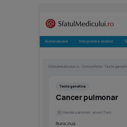
Autoevaluare
Interpretare analize
S
SfatulMedicului.ro
›
Comunitate
›
Teste geneti
Teste genetice
Cancer pulmonar
Membru anonim · acum 13 ani
Buna ziua,