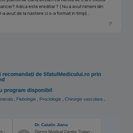
cancer? Adica este ereditar ? ( Nu a avut nimeni din
-a avut de la nastere ci s-a format in timp)...
i recomandați de SfatulMedicului.ro prin
ed
u program disponibil
enerala
,
Flebologie
,
Proctologie
,
Chirurgie vasculara
,
Dr. Catalin Jianu
s -
Donna Medical Center Traian -