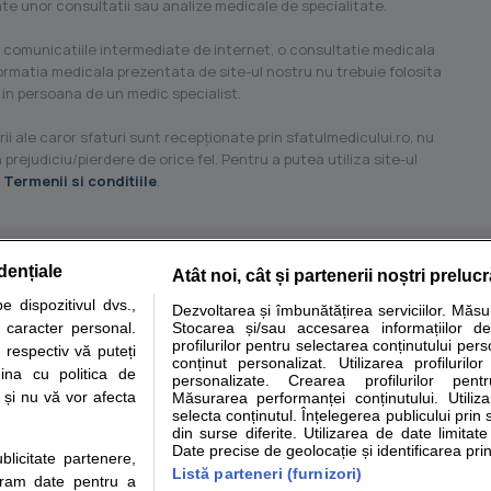
ilate unor consultatii sau analize medicale de specialitate.
 comunicatiile intermediate de internet, o consultatie medicala
formatia medicala prezentata de site-ul nostru nu trebuie folosita
 in persoana de un medic specialist.
ii ale caror sfaturi sunt recepţionate prin sfatulmedicului.ro, nu
 prejudiciu/pierdere de orice fel. Pentru a putea utiliza site-ul
u
Termenii si conditiile
.
dențiale
Atât noi, cât și partenerii noștri preluc
tare analize
Specialitati medicale
Boli si afectiuni
Calculatoare
 dispozitivul dvs.,
Dezvoltarea și îmbunătățirea serviciilor. Măs
u caracter personal.
Stocarea și/sau accesarea informațiilor de
e informatii despre sanatate disponibile pe sfatulmedicului.ro au scop informativ si ed
profilurilor pentru selectarea conținutului pers
 respectiv vă puteți
analizelor medicale. Va sfatuim, ca pe langa informatia primita pe sfatulmedicului.ro s
conținut personalizat. Utilizarea profilurilor
ina cu politica de
personalizate. Crearea profilurilor pentr
ul de programari la medic Clickmed.
i și nu vă vor afecta
Măsurarea performanței conținutului. Utiliz
selecta conținutul. Înțelegerea publicului prin 
din surse diferite. Utilizarea de date limitat
Drepturile consumatorului
Parteneri
Pen
Date precise de geolocație și identificarea prin
ublicitate partenere,
Protectia consumatorilor -
Inscriere clinica
Cli
Listă parteneri (furnizori)
ucram date pentru a
ANPC
Creaza cont medic
Cau