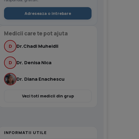
Adreseaza o intrebare
Medicii care te pot ajuta
D
Dr.Chadi Muheidli
D
Dr. Denisa Nica
Dr. Diana Enachescu
Vezi toti medicii din grup
INFORMATII UTILE