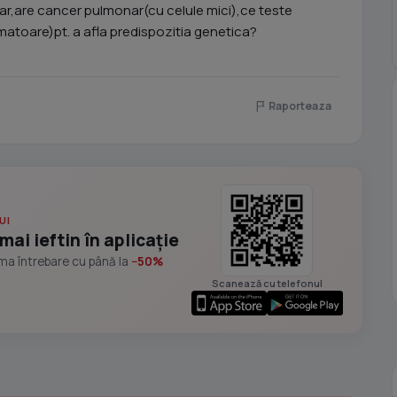
are cancer pulmonar(cu celule mici),ce teste
matoare)pt. a afla predispozitia genetica?
Raporteaza
UI
mai ieftin în aplicație
ima întrebare cu până la
−50%
Scanează cu telefonul