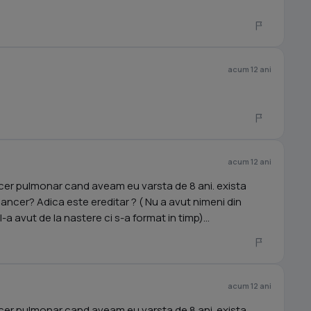
acum 12 ani
acum 12 ani
er pulmonar cand aveam eu varsta de 8 ani. exista
cancer? Adica este ereditar ? ( Nu a avut nimeni din
-a avut de la nastere ci s-a format in timp)...
acum 12 ani
er pulmonar cand aveam eu varsta de 8 ani. exista