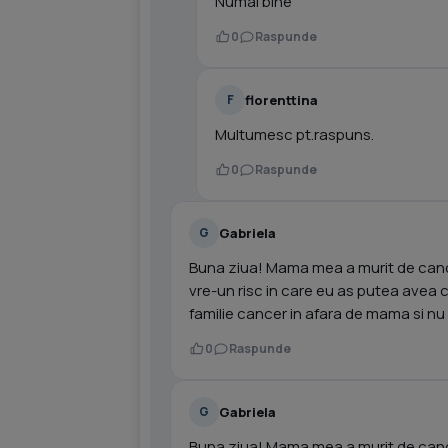
Numai bine
0
Raspunde
florenttina
F
Multumesc pt.raspuns.
0
Raspunde
Gabriela
G
Buna ziua! Mama mea a murit de canc
vre-un risc in care eu as putea avea 
familie cancer in afara de mama si nu l
0
Raspunde
Gabriela
G
Buna ziua! Mama mea a murit de canc