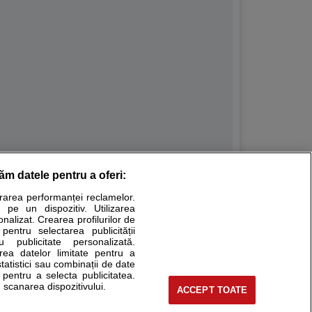
răm datele pentru a oferi:
Stiri medicale
urarea performanței reclamelor.
 pe un dispozitiv. Utilizarea
ucational. Ele nu pot substitui consultul medical direct si
onalizat. Crearea profilurilor de
a consultati fie medicul Dvs., fie unul dintre medicii pe care
 pentru selectarea publicității
u publicitate personalizată.
area datelor limitate pentru a
statistici sau combinații de date
e pentru a selecta publicitatea.
tru pacient
 scanarea dispozitivului.
ACCEPT TOATE
nici si cabinete
ta medic