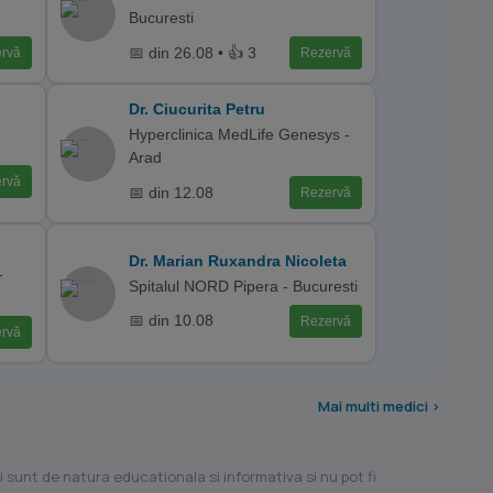
Bucuresti
📅 din 26.08 • 👍 3
rvă
Rezervă
Dr. Ciucurita Petru
Hyperclinica MedLife Genesys -
Arad
rvă
📅 din 12.08
Rezervă
Dr. Marian Ruxandra Nicoleta
-
Spitalul NORD Pipera - Bucuresti
📅 din 10.08
Rezervă
rvă
Mai multi medici >
i sunt de natura educationala si informativa si nu pot fi