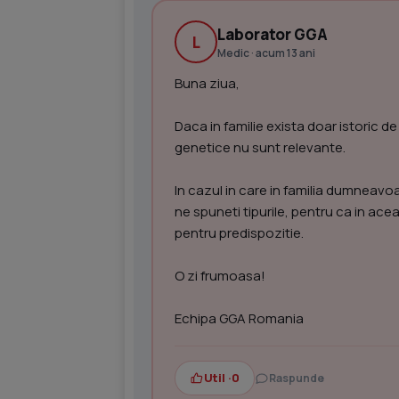
Laborator GGA
L
Medic · acum 13 ani
Buna ziua,
Daca in familie exista doar istori
genetice nu sunt relevante.
In cazul in care in familia dumneavoa
ne spuneti tipurile, pentru ca in ac
pentru predispozitie.
O zi frumoasa!
Echipa GGA Romania
Util ·
0
Raspunde