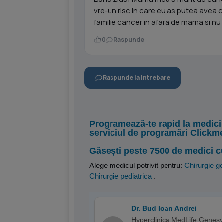
vre-un risc in care eu as putea avea 
familie cancer in afara de mama si nu l
0
Raspunde
Raspunde la intrebare
Programează-te rapid la medici
serviciul de programări Clickm
Găsești peste 7500 de medici c
Alege medicul potrivit pentru:
Chirurgie g
Chirurgie pediatrica
.
Dr. Bud Ioan Andrei
Hyperclinica MedLife Genesy