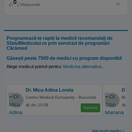
0
Raspunde
Programează-te rapid la medicii recomandați de
SfatulMedicului.ro prin serviciul de programări
Clickmed
Găsești peste 7500 de medici cu program disponibil
Alege medicul potrivit pentru:
Medicina alternativa
.
Dr. Micu Adina Loreta
Dr. 
Centru Medical Eurosanity - Bucuresti
Bio T
📅 din 10.08
📅 di
Rezervă
Mai multi medici >