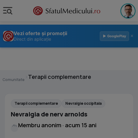
Vezi oferte și promoții
×
▶ GooglePlay
Direct din aplicație
›
Terapii complementare
Comunitate
Terapii complementare
Nevralgie occipitala
Nevralgia de nerv arnolds
Membru anonim · acum 15 ani