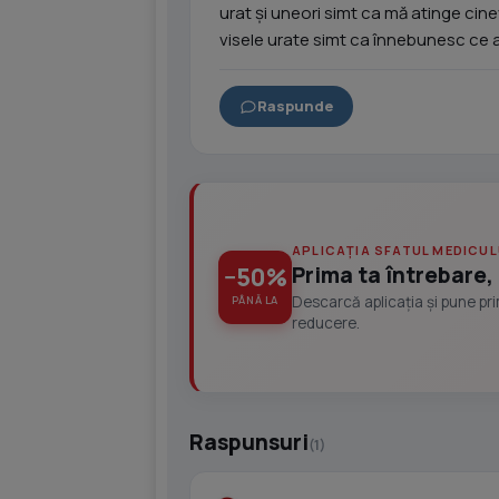
urat și uneori simt ca mă atinge ci
visele urate simt ca înnebunesc ce ar
Raspunde
APLICAȚIA SFATUL MEDICUL
Prima ta întrebare, 
−50%
Descarcă aplicația și pune pr
PÂNĂ LA
reducere.
Raspunsuri
(1)