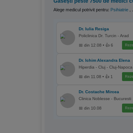
Găsești peste 7500 de medici c
Alege medicul potrivit pentru:
Psihiatrie
,
.
Dr. Iulia Resiga
Policlinica Dr. Turcin - Arad
📅 din 12.08 • 👍 6
Reze
Dr. Ichim Alexandra Elena
Hiperdia - Cluj - Cluj-Napoca
📅 din 11.08 • 👍 1
Reze
Dr. Costache Mircea
Clinica Noblesse - Bucuresti
📅 din 10.08
Reze