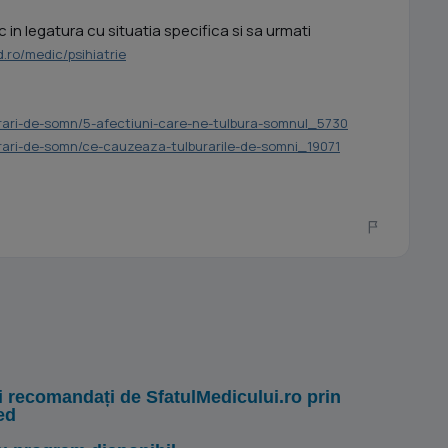
in legatura cu situatia specifica si sa urmati
.ro/medic/psihiatrie
burari-de-somn/5-afectiuni-care-ne-tulbura-somnul_5730
burari-de-somn/ce-cauzeaza-tulburarile-de-somni_19071
i recomandați de SfatulMedicului.ro prin
ed