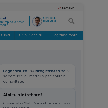
Contul Meu
Cere sfatul
medicului
re rapida la peste
medici
Clinici
Grupuri discutii
Programari medic
Logheaza-te
sau
inregistreaza-te
ca
sa comunici cu medicii si pacientii din
comunitate.
Ai si tu o intrebare?
Comunitatea Sfatul Medicului e pregatita sa
raspunda, gratuit.