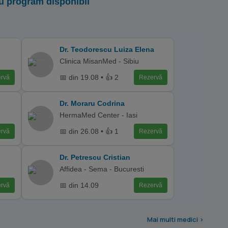
u program disponibil
Dr. Teodorescu Luiza Elena
Clinica MisanMed - Sibiu
📅 din 19.08 • 👍 2
rvă
Rezervă
Dr. Moraru Codrina
HermaMed Center - Iasi
📅 din 26.08 • 👍 1
rvă
Rezervă
Dr. Petrescu Cristian
Affidea - Sema - Bucuresti
📅 din 14.09
rvă
Rezervă
Mai multi medici >