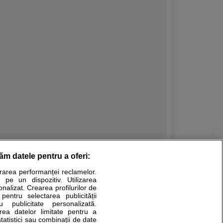
răm datele pentru a oferi:
Stiri medicale
urarea performanței reclamelor.
 pe un dispozitiv. Utilizarea
ucational. Ele nu pot substitui consultul medical direct si
onalizat. Crearea profilurilor de
a consultati fie medicul Dvs., fie unul dintre medicii pe care
 pentru selectarea publicității
u publicitate personalizată.
area datelor limitate pentru a
statistici sau combinații de date