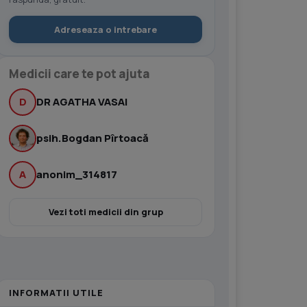
Adreseaza o intrebare
Medicii care te pot ajuta
D
DR AGATHA VASAI
psih.Bogdan Pîrtoacă
A
anonim_314817
Vezi toti medicii din grup
INFORMATII UTILE