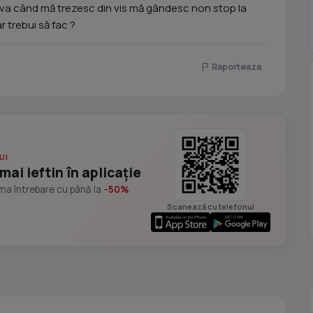
neva când mă trezesc din vis mă gândesc non stop la
 trebui să fac ?
Raporteaza
UI
mai ieftin în aplicație
ima întrebare cu până la
−50%
Scanează cu telefonul