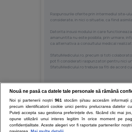
Raspunsurile oferite prin intermediul site-ulu
considerate, in nici o situatie, ca fiind asim
Datorita insusi modului in care functioneaza
amanuntita nu este posibila, prin urmare, in
ca alternativa a consultului medical realizat
SfatulMedicului.ro, precum si toti colaborator
pot fi considerati raspunzatori pentru nici un
SfatulMedicului.ro trebuie sa fiti de acord c
Nouă ne pasă ca datele tale personale să rămână confi
Resurse:
Autoevaluare simptome
Interpre
Noi și partenerii noștri
961
stocăm și/sau accesăm informații pe
precum identificatorii cookie unici pentru prelucrarea datelor c
Opiniile avizate ale medicilor, sfaturile si orice alt
Puteți accepta sau gestiona preferințele dvs. făcând clic mai jos,
nici diagnosticul stabilit in urma investigatiilor si 
opune utilizării unui interes legitim în orice moment pe pag
ii punem la dispozitie pentru programare in sistem
confidențialitate. Aceste alegeri vor fi raportate partenerilor noștr
navigarea.
Mai multe detalii