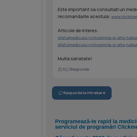
Este important sa consultati un medic 
recomandarile acestuia:
www.clickmed
Articole de interes:
sfatulmedicului.ro/Insomnia-si-alte-tul
sfatulmedicului.ro/Insomnia-si-alte-tul
Multa sanatate!
0
Raspunde
Raspunde la intrebare
Programează-te rapid la medici
serviciul de programări Clickm