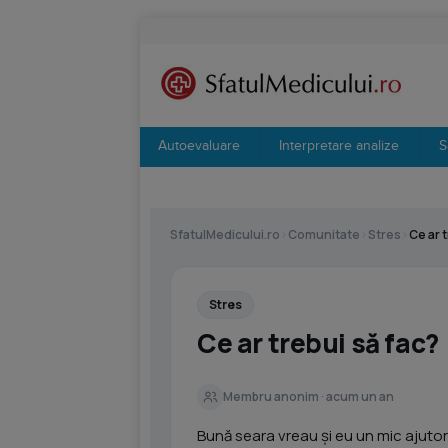
Autoevaluare
Interpretare analize
S
SfatulMedicului.ro
›
Comunitate
›
Stres
›
Ce ar 
Stres
Ce ar trebui să fac?
Membru anonim · acum un an
Bună seara vreau și eu un mic ajuto