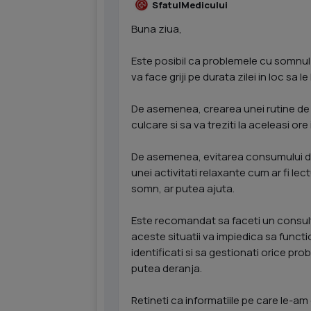
SfatulMedicului
Buna ziua,
Este posibil ca problemele cu somnul 
va face griji pe durata zilei in loc sa l
De asemenea, crearea unei rutine de
culcare si sa va treziti la aceleasi ore i
De asemenea, evitarea consumului de 
unei activitati relaxante cum ar fi lec
somn, ar putea ajuta.
Este recomandat sa faceti un consult 
aceste situatii va impiedica sa functio
identificati si sa gestionati orice p
putea deranja.
Retineti ca informatiile pe care le-am 