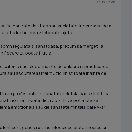
acum un an
sa fie cauzate de stres sau anxietate. Incercarea de a
e lasati la incheierea zilei poate ajuta.
 somn regulata si sanatoasa, precum sa mergeti la
n fiecare zi, poate fi utila.
cafeina sau alcool inainte de culcare si practicarea
tura sau ascultarea unei muzici linistitoare inainte de
la un profesionist in sanatate mintala daca simtiti ca
nati normal in viata de zi cu zi. Ei va pot ajuta sa
roblema emotionala sau de sanatate mintala care v-ar
oferit sunt generale si nu inlocuiesc sfatul medicului.