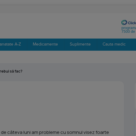
programa
7500 de 
anatate A-Z
Medicamente
Suplimente
Cauta medic
trebui să fac?
r de câteva luni am probleme cu somnul visez foarte