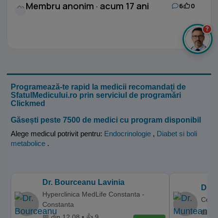
Membru anonim · acum 17 ani
6
0
?
Programează-te rapid la medicii recomandați de
SfatulMedicului.ro prin serviciul de programări
Clickmed
Găsești peste 7500 de medici cu program disponibil
Alege medicul potrivit pentru:
Endocrinologie
,
Diabet si boli
metabolice
.
Dr. Bourceanu Lavinia
Dr. 
Hyperclinica MedLife Constanta -
Centr
Constanta
📅 di
📅 din 12.08 • 👍 9