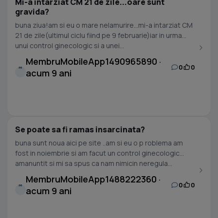
Mi-a intarziat CM 21 de zile...oare sunt
gravida?
buna ziua!am si eu o mare nelamurire...mi-a intarziat CM
21 de zile(ultimul ciclu fiind pe 9 februarie)iar in urma
unui control ginecologic si a unei...
MembruMobileApp1490965890 ·
0
0
M
acum 9 ani
Se poate sa fi ramas insarcinata?
buna sunt noua aici pe site ..am si eu o p roblema am
fost in noiembrie si am facut un control ginecologic
amanuntit si mi sa spus ca nam nimicin neregula...
MembruMobileApp1488222360 ·
0
0
M
acum 9 ani