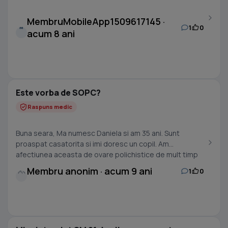
MembruMobileApp1509617145 ·
1
0
M
acum 8 ani
Este vorba de SOPC?
Raspuns medic
Buna seara, Ma numesc Daniela si am 35 ani. Sunt
proaspat casatorita si imi doresc un copil. Am
afectiunea aceasta de ovare polichistice de mult timp
si...
Membru anonim · acum 9 ani
1
0