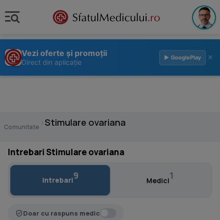
Vezi oferte și promoții
×
▶ GooglePlay
Direct din aplicație
›
Stimulare ovariana
Comunitate
Intrebari Stimulare ovariana
9
1
Intrebari
Medici
Doar cu raspuns medic