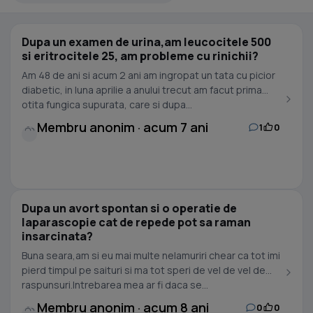
Dupa un examen de urina,am leucocitele 500
si eritrocitele 25, am probleme cu rinichii?
Am 48 de ani si acum 2 ani am ingropat un tata cu picior
diabetic, in luna aprilie a anului trecut am facut prima
otita fungica supurata, care si dupa...
Membru anonim · acum 7 ani
1
0
Dupa un avort spontan si o operatie de
laparascopie cat de repede pot sa raman
insarcinata?
Buna seara,am si eu mai multe nelamuriri chear ca tot imi
pierd timpul pe saituri si ma tot speri de vel de vel de
raspunsuri.Intrebarea mea ar fi daca se...
Membru anonim · acum 8 ani
0
0