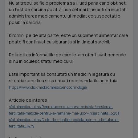
Nu ar trebui sa fie o problema sa il luati pana cand obtineti
un test de sarcina pozitiv, insa cel mai bine ar fi sa incetati
administrarea medicamentului imediat ce suspectati o
posibila sarcina.
Kiromin, pe de alta parte, este un supliment alimentar care
poate fi continuat cu siguranta si in timpul sarcinii.
Retineti ca informatiile pe care le-am oferit sunt generale
si nu inlocuiesc sfatul medicului.
Este important sa consultati un medic in legatura cu
situatia specifica si sa urmati recomandarile acestuia:
https://www.clickmed.ro/medic/endocrinologie
Articole de interes:
sfatulmedicului.ro/Reproducerea-umana-asistata/cresterea-
fertilitatii-metode-pentru-a-ramane-mai-usor-insarcinata_5281
sfatulmedicului.ro/Diete-de-mentinere/dieta-pentru-stimularea-
fertilitatii_1479