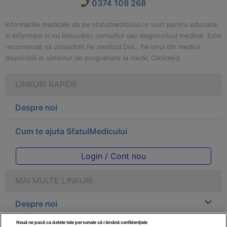
0374 109 268
Informatiile medicale de pe sfatulmedicului.ro sunt pentru educatie
si informare si nu inlocuiesc consultul sau diagnosticul medical. Este
recomandat sa consultati fie medicul Dvs., fie unul din medicii
disponibili in sistemul de programare la medic Clickmed.
LINKURI RAPIDE
Despre noi
Cum te ajuta SfatulMedicului
Login / Cont nou
MAI MULTE LINKURI
Despre noi
Nouă ne pasă ca datele tale personale să rămână confidențiale