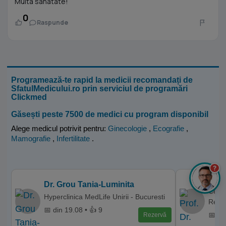
Multa sanatate!
0
Raspunde
Programează-te rapid la medicii recomandați de
SfatulMedicului.ro prin serviciul de programări
Clickmed
Găsești peste 7500 de medici cu program disponibil
Alege medicul potrivit pentru:
Ginecologie
,
Ecografie
,
Mamografie
,
Infertilitate
.
?
Prof
Dr. Grou Tania-Luminita
Centr
Hyperclinica MedLife Unirii - Bucuresti
Repr
📅 din 19.08 • 👍 9
📅 di
Rezervă