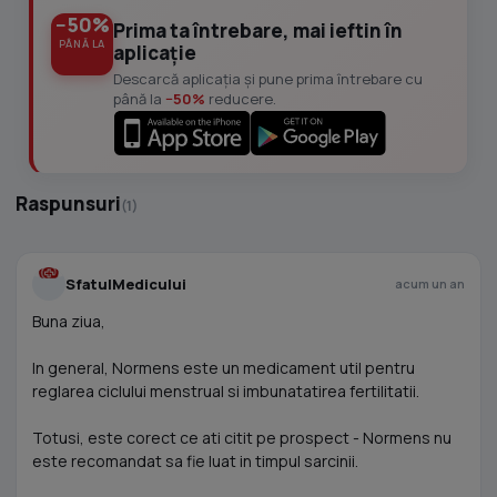
−50%
Prima ta întrebare, mai ieftin în
PÂNĂ LA
aplicație
Descarcă aplicația și pune prima întrebare cu
până la
−50%
reducere.
Raspunsuri
(1)
SfatulMedicului
acum un an
Buna ziua,
In general, Normens este un medicament util pentru
reglarea ciclului menstrual si imbunatatirea fertilitatii.
Totusi, este corect ce ati citit pe prospect - Normens nu
este recomandat sa fie luat in timpul sarcinii.