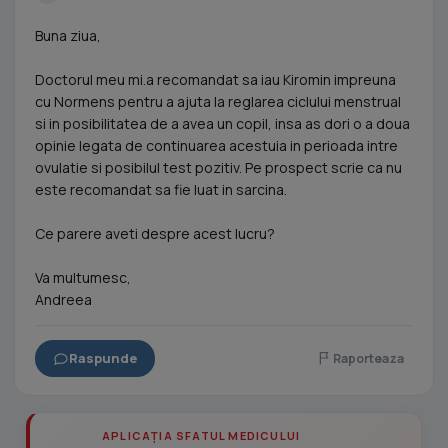
Buna ziua,
Doctorul meu mi.a recomandat sa iau Kiromin impreuna
cu Normens pentru a ajuta la reglarea ciclului menstrual
si in posibilitatea de a avea un copil, insa as dori o a doua
opinie legata de continuarea acestuia in perioada intre
ovulatie si posibilul test pozitiv. Pe prospect scrie ca nu
este recomandat sa fie luat in sarcina.
Ce parere aveti despre acest lucru?
Va multumesc,
Andreea
Raspunde
Raporteaza
APLICAȚIA SFATUL MEDICULUI