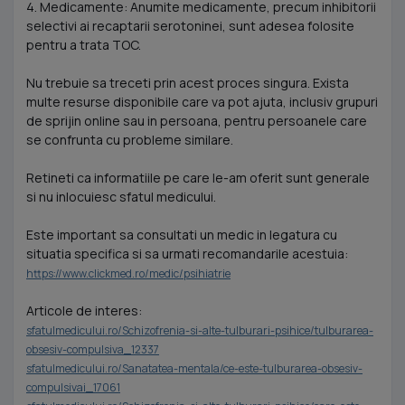
4. Medicamente: Anumite medicamente, precum inhibitorii
selectivi ai recaptarii serotoninei, sunt adesea folosite
pentru a trata TOC.
Nu trebuie sa treceti prin acest proces singura. Exista
multe resurse disponibile care va pot ajuta, inclusiv grupuri
de sprijin online sau in persoana, pentru persoanele care
se confrunta cu probleme similare.
Retineti ca informatiile pe care le-am oferit sunt generale
si nu inlocuiesc sfatul medicului.
Este important sa consultati un medic in legatura cu
situatia specifica si sa urmati recomandarile acestuia:
https://www.clickmed.ro/medic/psihiatrie
Articole de interes:
sfatulmedicului.ro/Schizofrenia-si-alte-tulburari-psihice/tulburarea-
obsesiv-compulsiva_12337
sfatulmedicului.ro/Sanatatea-mentala/ce-este-tulburarea-obsesiv-
compulsivai_17061