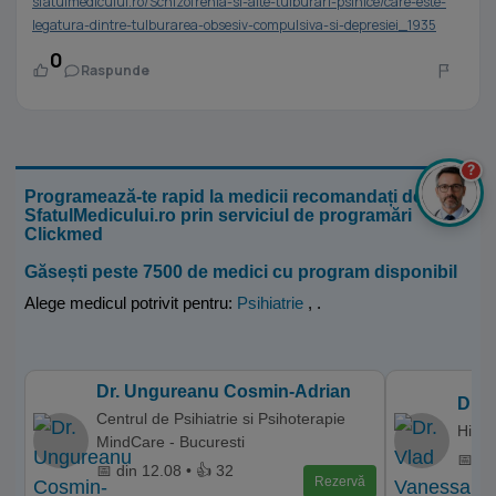
sfatulmedicului.ro/Schizofrenia-si-alte-tulburari-psihice/care-este-
legatura-dintre-tulburarea-obsesiv-compulsiva-si-depresiei_1935
0
Raspunde
?
Programează-te rapid la medicii recomandați de
SfatulMedicului.ro prin serviciul de programări
Clickmed
Găsești peste 7500 de medici cu program disponibil
Alege medicul potrivit pentru:
Psihiatrie
,
.
Dr. Ungureanu Cosmin-Adrian
Dr. 
Centrul de Psihiatrie si Psihoterapie
Hiper
MindCare - Bucuresti
📅 di
📅 din 12.08 • 👍 32
Rezervă