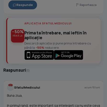
Raspunde
Raporteaza
APLICAȚIA SFATUL MEDICULUI
−50%
Prima ta întrebare, mai ieftin în
PÂNĂ LA
aplicație
Descarcă aplicația și pune prima întrebare cu
până la
−50%
reducere.
Raspunsuri
(1)
SfatulMedicului
acum 10 luni
Buna ziua,
In primul rand, este important sa intelegeti ca nu este ceva