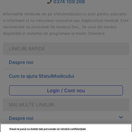
0374 109 268
Informatiile medicale de pe sfatulmedicului.ro sunt pentru educatie
si informare si nu inlocuiesc consultul sau diagnosticul medical. Este
recomandat sa consultati fie medicul Dvs., fie unul din medicii
disponibili in sistemul de programare la medic Clickmed.
LINKURI RAPIDE
Despre noi
Cum te ajuta SfatulMedicului
Login / Cont nou
MAI MULTE LINKURI
Despre noi
Nouă ne pasă ca datele tale personale să rămână confidențiale