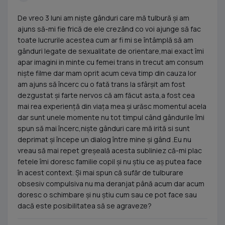
De vreo 3 luni am niște gânduri care mă tulbură și am
ajuns să-mi fie frică de ele crezând co voi ajunge să fac
toate lucrurile acestea cum ar fi mi se întâmplă să am
gânduri legate de sexualitate de orientare,mai exact îmi
apar imagini in minte cu femei trans in trecut am consum
niște filme dar mam oprit acum ceva timp din cauza lor
am ajuns să încerc cu o fată trans la sfârșit am fost
dezgustat și farte nervos că am făcut asta,a fost cea
mai rea experiență din viața mea și urăsc momentul acela
dar sunt unele momente nu tot timpul când gândurile îmi
spun să mai încerc,niște gânduri care mă irită si sunt
deprimat și începe un dialog între mine și gând .Eu nu
vreau să mai repet greșeală acesta subliniez că-mi plac
fetele îmi doresc familie copil și nu știu ce aș putea face
în acest context. Și mai spun că sufăr de tulburare
obsesiv compulsiva nu ma deranjat până acum dar acum
doresc o schimbare și nu știu cum sau ce pot face sau
dacă este posibilitatea să se agraveze?