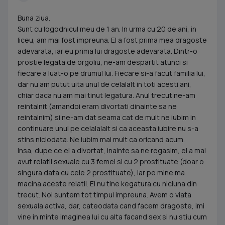
Buna ziua.
Sunt cu logodnicul meu de 1 an. In urma cu 20 de ani, in
liceu, am mai fost impreuna. El a fost prima mea dragoste
adevarata, iar eu prima lui dragoste adevarata. Dintr-o
prostie legata de orgoliu, ne-am despartit atunci si
fiecare a luat-o pe drumul lui. Fiecare si-a facut familia lui,
dar nu am putut uita unul de celalalt in toti acesti ani,
chiar daca nu am mai tinut legatura. Anul trecut ne-am
reintalnit (amandoi eram divortati dinainte sa ne
reintalnim) si ne-am dat seama cat de mult ne iubim in
continuare unul pe celalalalt si ca aceasta iubire nu s-a
stins niciodata. Ne iubim mai mult ca oricand acum.
Insa, dupe ce el a divortat, inainte sa ne regasim, el a mai
avut relatii sexuale cu 3 femei si cu 2 prostituate (doar o
singura data cu cele 2 prostituate), iar pe mine ma
macina aceste relatii. El nu tine kegatura cu niciuna din
trecut. Noi suntem tot timpul impreuna. Avem o viata
sexuala activa, dar, cateodata cand facem dragoste, imi
vine in minte imaginea lui cu alta facand sex si nu stiu cum