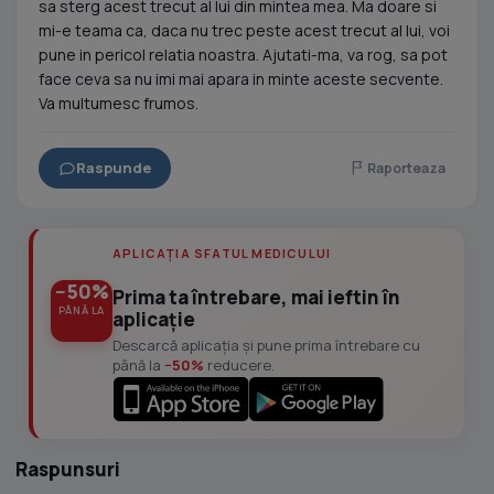
sa sterg acest trecut al lui din mintea mea. Ma doare si
mi-e teama ca, daca nu trec peste acest trecut al lui, voi
pune in pericol relatia noastra. Ajutati-ma, va rog, sa pot
face ceva sa nu imi mai apara in minte aceste secvente.
Va multumesc frumos.
Raspunde
Raporteaza
APLICAȚIA SFATUL MEDICULUI
−50%
Prima ta întrebare, mai ieftin în
PÂNĂ LA
aplicație
Descarcă aplicația și pune prima întrebare cu
până la
−50%
reducere.
Raspunsuri