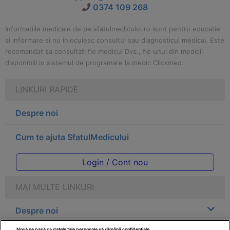
0374 109 268
Informatiile medicale de pe sfatulmedicului.ro sunt pentru educatie
si informare si nu inlocuiesc consultul sau diagnosticul medical. Este
recomandat sa consultati fie medicul Dvs., fie unul din medicii
disponibili in sistemul de programare la medic Clickmed.
LINKURI RAPIDE
Despre noi
Cum te ajuta SfatulMedicului
Login / Cont nou
MAI MULTE LINKURI
Despre noi
Nouă ne pasă ca datele tale personale să rămână confidențiale