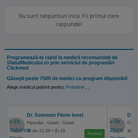
Nu sunt raspunsuri inca. Fii primul care
raspunde!
Programează-te rapid la medicii recomandați de
SfatulMedicului.ro prin serviciul de programări
Clickmed
Găsești peste 7500 de medici cu program disponibil
Alege medicul potrivit pentru:
Psihiatrie
,
.
Dr. Solomon Florin Ionel
Dr. 
Hiperdia - Galati - Galati
Centr
📅 din 01.09 • 👍 19
📅 di
Rezervă