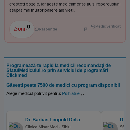
cresteti dozele, iar acste medicamente au si repercusiuni
asupra mai multor paliere ale vietii.
0
Medic verificat
Util ·
Raspunde
Programează-te rapid la medicii recomandați de
SfatulMedicului.ro prin serviciul de programări
Clickmed
Găsești peste 7500 de medici cu program disponibil
Alege medicul potrivit pentru:
Psihiatrie
,
.
Dr. Barbas Leopold Delia
Dr. 
Clinica MisanMed - Sibiu
Sfant