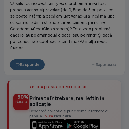
Vă salut cu respect, am și eu o problemă, mi-a fost
prescris Xanax(Alprazolam)de 0, 5mg de 3 ori pe zi, ce
se poate întâmpla dacă am luat Xanax-ul și încă ma lupt
cu somnul, administrând alt medicament pe nume
Gerodorm 40mg(Cinolazepam)? Este vreo problemă
dacă le iau pe amândouă o dată, sau pe rând? Și dacă
pot consuma alcool, sau la cât timp?Vă mulțumesc
frumos.
Raspunde
Raporteaza
APLICAȚIA SFATUL MEDICULUI
−50%
Prima ta întrebare, mai ieftin în
PÂNĂ LA
aplicație
Descarcă aplicația și pune prima întrebare cu
până la
−50%
reducere.