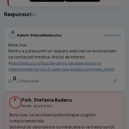
Raspunsuri
(2)
A
Admin SfatulMedicului
acum 6 ani
Buna ziua,
Pentru a putea primi un raspuns adecvat va recomandam
sa contactati medicul. Articol de interes:
//
sfatulmedicului.ro/Educatie-pentru-sanatate/alcoolul-si-
medicamentele-cat-rau-iti-poate-face-aceasta-combinatiei_16656
0
Raspunde
P
Psih. Stefania Budacu
Medic · acum 6 ani
Buna ziua, va recomand psihoterapie cognitiv-
comportamentala.
Sistemul se obisnuieste cu medicatia si va trebui sa tot