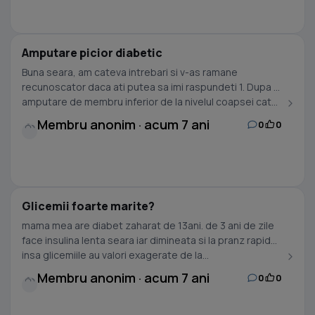
Amputare picior diabetic
Buna seara, am cateva intrebari si v-as ramane
recunoscator daca ati putea sa imi raspundeti 1. Dupa o
amputare de membru inferior de la nivelul coapsei cat...
Membru anonim · acum 7 ani
0
0
Glicemii foarte marite?
mama mea are diabet zaharat de 13ani. de 3 ani de zile
face insulina lenta seara iar dimineata si la pranz rapida ,
insa glicemiile au valori exagerate de la...
Membru anonim · acum 7 ani
0
0