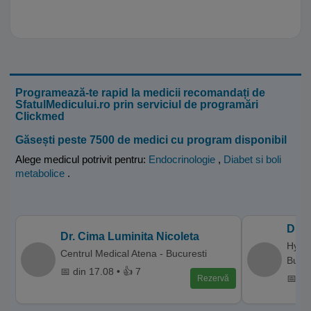
Programează-te rapid la medicii recomandați de
SfatulMedicului.ro prin serviciul de programări
Clickmed
Găsești peste 7500 de medici cu program disponibil
Alege medicul potrivit pentru:
Endocrinologie
,
Diabet si boli
metabolice
.
Dr. 
Dr. Cima Luminita Nicoleta
Hyper
Centrul Medical Atena - Bucuresti
Bucur
📅 din 17.08 • 👍 7
📅 di
Rezervă