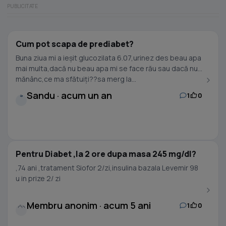
Cum pot scapa de prediabet?
Buna ziua mi a ieșit glucozilata 6.07,urinez des beau apa
mai multa,dacă nu beau apa mi se face rău sau dacă nu
mănânc,ce ma sfătuiți??sa merg la...
Sandu · acum un an
1
0
S
Pentru Diabet ,la 2 ore dupa masa 245 mg/dl?
,74 ani ,tratament Siofor 2/zi,insulina bazala Levemir 98
u in prize 2/ zi
Membru anonim · acum 5 ani
1
0