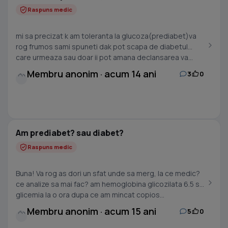
Raspuns medic
mi sa precizat k am toleranta la glucoza(prediabet)va
rog frumos sami spuneti dak pot scapa de diabetul
care urmeaza sau doar ii pot amana declansarea va...
Membru anonim · acum 14 ani
3
0
Am prediabet? sau diabet?
Raspuns medic
Buna! Va rog as dori un sfat unde sa merg, la ce medic?
ce analize sa mai fac? am hemoglobina glicozilata 6.5 si
glicemia la o ora dupa ce am mincat copios...
Membru anonim · acum 15 ani
5
0