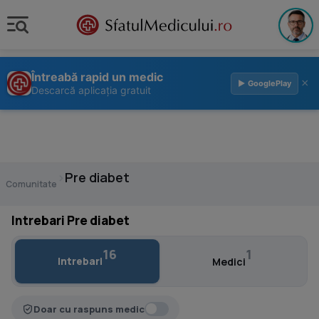
Întreabă rapid un medic
×
▶ GooglePlay
Descarcă aplicația gratuit
›
Pre diabet
Comunitate
Intrebari Pre diabet
16
1
Intrebari
Medici
Doar cu raspuns medic