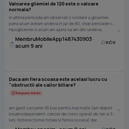
Valoarea gliemiei de 120 este o valoare
normala?
in ultima perioada am observat o oscilare a glicemiei;
pana acum aveam undeva in jur de 80, chiar perioade cu
hipoglicemie si acum am ajuns sa am dim undeva...
MembruMobileApp1487430903 ·
0
0
M
acum 9 ani
Daca am fiera scoasa este acelasi lucru cu
"obstructii ale cailor biliare?
Raspuns medic
am gasit curcumin 95 bun pentru mai multe (am diabet
insulinodependent, cancer de colon operat de 1an si 3
luni, histerectomie totala si fierea scoasa) dar...