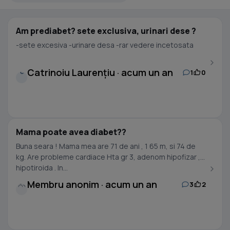
Am prediabet? sete exclusiva, urinari dese ?
-sete excesiva -urinare desa -rar vedere incetosata
Catrinoiu Laurențiu · acum un an
1
0
C
Mama poate avea diabet??
Buna seara ! Mama mea are 71 de ani , 1 65 m, si 74 de
kg. Are probleme cardiace Hta gr 3, adenom hipofizar ,
hipotiroida . In...
Membru anonim · acum un an
3
2