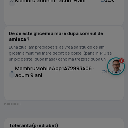
Membru anonim · acum 9 ani
2
0
De ce este glicemia mare dupa somnul de
amiaza ?
Buna ziua, am prediabet si as vrea sa stiu de ce am
glicemia mult mai mare decat de obicei (pana in 140 sau
un pic peste, dupa masa) cand ma trezesc dupa un...
?
MembruMobileApp1472893406 ·
1
0
M
acum 9 ani
Toleranta(prediabet)