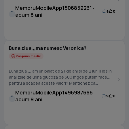
SI UNA SEARA VA ROG...
MembruMobileApp1506852231 ·
1
0
M
acum 8 ani
Buna ziua,,,ma numesc Veronica?
Raspuns medic
Buna ziua,,,, am un baiat de 21 de ani si de 2 luni ii ies in
analizele de urina glucoza de 500 mgce putem face
pentru a scadea aceste valori? Mentionez ca...
MembruMobileApp1496987666 ·
2
0
M
acum 9 ani