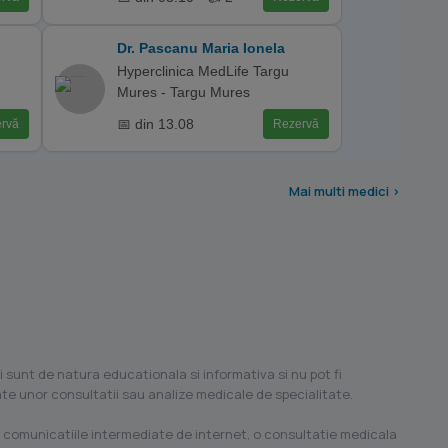
Dr. Pascanu Maria Ionela
Hyperclinica MedLife Targu
Mures - Targu Mures
📅 din 13.08
rvă
Rezervă
Mai multi medici >
i sunt de natura educationala si informativa si nu pot fi
ilate unor consultatii sau analize medicale de specialitate.
 comunicatiile intermediate de internet, o consultatie medicala