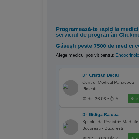
Programează-te rapid la medici
serviciul de programări Clickm
Găsești peste 7500 de medici c
Alege medicul potrivit pentru:
Endocrinolo
Dr. Cristian Deciu
Centrul Medical Panaceea -
Ploiesti
📅 din 26.08 • 👍 5
Reze
Dr. Bidiga Raluca
Spitalul de Pediatrie MedLife
Bucuresti - Bucuresti
📅 din 13.08 • 👍 2
Reze