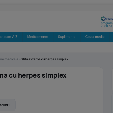
programa
7500 de 
anatate A-Z
Medicamente
Suplimente
Cauta medic
eme medicale
›
Otita externa cu herpes simplex
rna cu herpes simplex
dici
1