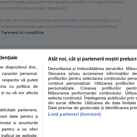
formatia medicala prezentata de site-ul nostru nu trebuie folosita
 in persoana de un medic specialist.
ii ale caror sfaturi sunt recepţionate prin sfatulmedicului.ro, nu
 prejudiciu/pierdere de orice fel. Pentru a putea utiliza site-ul
u
Termenii si conditiile
.
dențiale
Atât noi, cât și partenerii noștri preluc
tare analize
Specialitati medicale
Boli si afectiuni
Calculatoare
 dispozitivul dvs.,
Dezvoltarea și îmbunătățirea serviciilor. Măs
u caracter personal.
Stocarea și/sau accesarea informațiilor de
e informatii despre sanatate disponibile pe sfatulmedicului.ro au scop informativ si ed
profilurilor pentru selectarea conținutului pers
 respectiv vă puteți
analizelor medicale. Va sfatuim, ca pe langa informatia primita pe sfatulmedicului.ro s
conținut personalizat. Utilizarea profilurilor
ina cu politica de
personalizate. Crearea profilurilor pentr
ul de programari la medic Clickmed.
i și nu vă vor afecta
Măsurarea performanței conținutului. Utiliz
selecta conținutul. Înțelegerea publicului prin 
din surse diferite. Utilizarea de date limitat
Drepturile consumatorului
Parteneri
Pen
Date precise de geolocație și identificarea prin
ublicitate partenere,
Protectia consumatorilor -
Inscriere clinica
Cli
Listă parteneri (furnizori)
ucram date pentru a
ANPC
Creaza cont medic
Cau
nutul si anunturile
Solutionarea Alternativa a
Int
., pentru a va oferi
Litigiilor
Vid
 traficul pe website.
Parte din Grupul