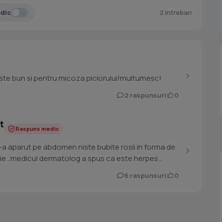
edic
2 intrebari
este bun si pentru micoza piciorului!multumesc!
2 raspunsuri
0
t
Raspuns medic
mi-a aparut pe abdomen niste bubite rosii in forma de
sie...medicul dermatolog a spus ca este herpes
6 raspunsuri
0