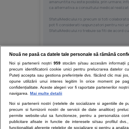
amanuntita nu este posibila, prin urmare, in
ca alternativa a consultului medical realizat
SfatulMedicului.ro, precum si toti colaborator
pot fi considerati raspunzatori pentru nici un
SfatulMedicului.ro trebuie sa fiti de acord c
Nouă ne pasă ca datele tale personale să rămână confi
Resurse:
Autoevaluare simptome
Interpre
Noi și partenerii noștri
959
stocăm și/sau accesăm informații pe
precum identificatorii cookie unici pentru prelucrarea datelor c
Opiniile avizate ale medicilor, sfaturile si orice alt
Puteți accepta sau gestiona preferințele dvs. făcând clic mai jos,
nici diagnosticul stabilit in urma investigatiilor si 
opune utilizării unui interes legitim în orice moment pe pag
ii punem la dispozitie pentru programare in sistem
confidențialitate. Aceste alegeri vor fi raportate partenerilor noștr
navigarea.
Mai multe detalii
Despre noi
Legal
Noi si partenerii nostri (retelele de socializare si agentiile de p
Despre noi
Termeni si conditii
precum si furnizorii nostri de servicii de date analitice) prel
Contact
Politica de
permite website-ului sa functioneze, pentru a personaliza conti
Intrebari frecvente
confidentialitate
publicitare afisate in functie de interesele si/sau profilul dvs
Consultanti
Politica de cookie
functionalitati aferente retelelor de socializare si pentru a analiza