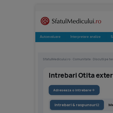
Autoevaluare
Interpretare analize
S
SfatulMedicului.ro
›
Comunitate
›
Discutii pe t
Intrebari Otita exte
Adreseaza o intrebare
Intrebari & raspunsuri
2
Me