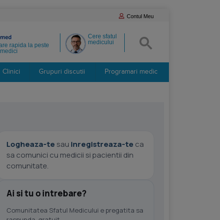
Contul Meu
Cere sfatul
medicului
re rapida la peste
medici
Clinici
Grupuri discutii
Programari medic
Logheaza-te
sau
inregistreaza-te
ca
sa comunici cu medicii si pacientii din
comunitate.
Ai si tu o intrebare?
Comunitatea Sfatul Medicului e pregatita sa
raspunda, gratuit.