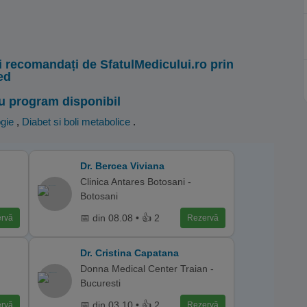
i recomandați de SfatulMedicului.ro prin
ed
u program disponibil
gie
,
Diabet si boli metabolice
.
Dr. Bercea Viviana
Clinica Antares Botosani -
Botosani
📅 din 08.08 • 👍 2
rvă
Rezervă
Dr. Cristina Capatana
Donna Medical Center Traian -
Bucuresti
📅 din 03.10 • 👍 2
rvă
Rezervă