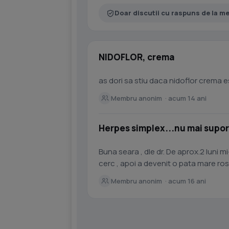
Doar discutii cu raspuns de la m
NIDOFLOR, crema
as dori sa stiu daca nidoflor crema 
Membru anonim · acum 14 ani
Herpes simplex...nu mai supor
Buna seara , dle dr. De aprox.2 luni 
cerc , apoi a devenit o pata mare ro
simplex si am urmat un...
Membru anonim · acum 16 ani