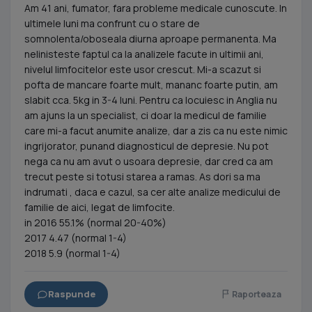
Am 41 ani, fumator, fara probleme medicale cunoscute. In
ultimele luni ma confrunt cu o stare de
somnolenta/oboseala diurna aproape permanenta. Ma
nelinisteste faptul ca la analizele facute in ultimii ani,
nivelul limfocitelor este usor crescut. Mi-a scazut si
pofta de mancare foarte mult, mananc foarte putin, am
slabit cca. 5kg in 3-4 luni. Pentru ca locuiesc in Anglia nu
am ajuns la un specialist, ci doar la medicul de familie
care mi-a facut anumite analize, dar a zis ca nu este nimic
ingrijorator, punand diagnosticul de depresie. Nu pot
nega ca nu am avut o usoara depresie, dar cred ca am
trecut peste si totusi starea a ramas. As dori sa ma
indrumati , daca e cazul, sa cer alte analize medicului de
familie de aici, legat de limfocite.
in 2016 55.1% (normal 20-40%)
2017 4.47 (normal 1-4)
2018 5.9 (normal 1-4)
Raspunde
Raporteaza