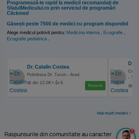
Programează-te rapid la medicii recomandați de
SfatulMedicului.ro prin serviciul de programări
Clickmed
Găsești peste 7500 de medici cu program disponibil
Alege medicul potrivit pentru:
Medicina interna
,
Ecografie
,
Ecografie pediatrica
.
Dr. 
Dr. Catalin Costea
Centr
Policlinica Dr. Turcin - Arad
- Tar
📅 din 12.08 • 👍 6
📅 di
Rezervă
Mai multi medici >
?
Raspunsurile din comunitate au caracter