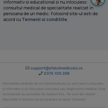
informativ si educational si nu inlocuiesc
consultul medical de specialitate realizat in
persoana de un medic. Folosind site-ul esti de
acord cu
Termenii si conditiile
.
support@sfatulmedicului.ro
0374 109 268
Informatiile medicale de pe sfatulmedicului.ro sunt pentru educatie
si informare si nu inlocuiesc consultul sau diagnosticul medical. Este
recomandat sa consultati fie medicul Dvs., fie unul din medicii
disponibili in sistemul de programare la medic Clickmed.