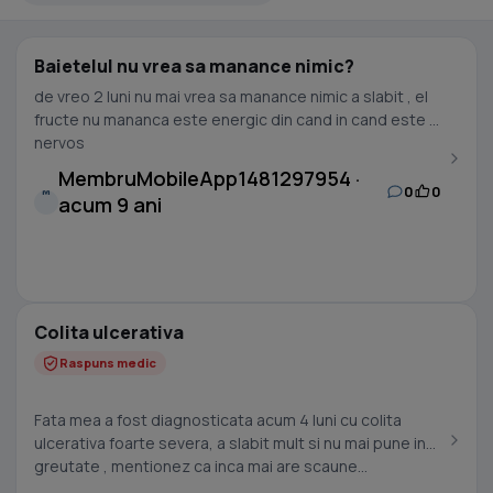
Baietelul nu vrea sa manance nimic?
de vreo 2 luni nu mai vrea sa manance nimic a slabit , el
fructe nu mananca este energic din cand in cand este si
nervos
MembruMobileApp1481297954 ·
0
0
M
acum 9 ani
Colita ulcerativa
Raspuns medic
Fata mea a fost diagnosticata acum 4 luni cu colita
ulcerativa foarte severa, a slabit mult si nu mai pune in
greutate , mentionez ca inca mai are scaune...