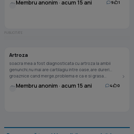
Membru anonim · acum 15 ani
9
1
Artroza
soacra mea a fost diagnosticata cu artroza la ambii
genunchi,nu mai are cartilagiu intre oase,are dureri
groaznice cand merge,problema e ca e si grasa...
Membru anonim · acum 15 ani
4
0