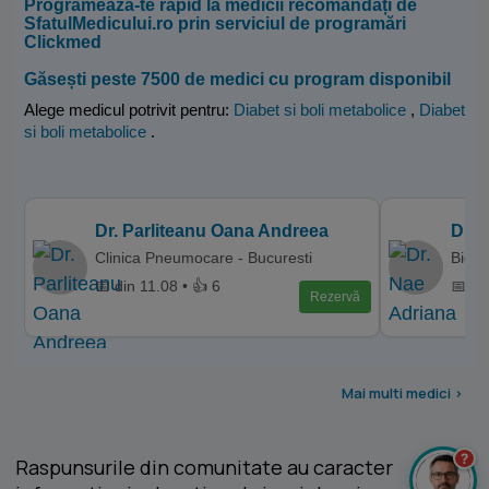
Programează-te rapid la medicii recomandați de
SfatulMedicului.ro prin serviciul de programări
Clickmed
Găsești peste 7500 de medici cu program disponibil
Alege medicul potrivit pentru:
Diabet si boli metabolice
,
Diabet
si boli metabolice
.
Dr. Parliteanu Oana Andreea
Dr. 
Clinica Pneumocare - Bucuresti
Bio T
📅 din 11.08 • 👍 6
📅 di
Rezervă
Mai multi medici >
?
Raspunsurile din comunitate au caracter