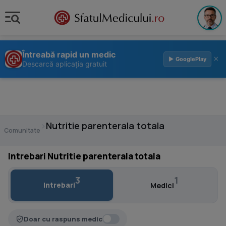
Întreabă rapid un medic
×
▶ GooglePlay
Descarcă aplicația gratuit
›
Nutritie parenterala totala
Comunitate
Intrebari Nutritie parenterala totala
3
1
Intrebari
Medici
Doar cu raspuns medic