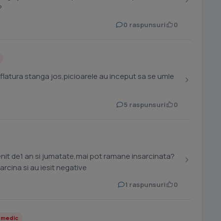
?
0 raspunsuri
0
5 raspunsuri
0
venit de1 an si jumatate,mai pot ramane insarcinata?
rcina si au iesit negative
1 raspunsuri
0
 medic