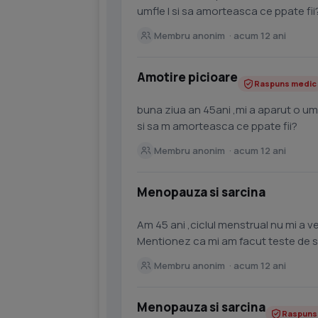
umfle l si sa amorteasca ce ppate fii
Membru anonim · acum 12 ani
Amotire picioare
Raspuns medic
buna ziua an 45ani ,mi a aparut o umflatura stanga jos,picioarele au inceput sa se umle
si sa m amorteasca ce ppate fii?
Membru anonim · acum 12 ani
Menopauza si sarcina
Am 45 ani ,ciclul menstrual nu mi a 
Mentionez ca mi am facut teste de sa
Membru anonim · acum 12 ani
Menopauza si sarcina
Raspuns