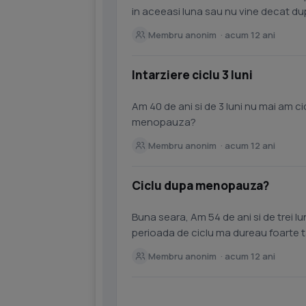
in aceeasi luna sau nu vine decat dup
sange?...
Membru anonim · acum 12 ani
Intarziere ciclu 3 luni
Am 40 de ani si de 3 luni nu mai am c
menopauza?
Membru anonim · acum 12 ani
Ciclu dupa menopauza?
Buna seara, Am 54 de ani si de trei luni nu am mai avut ciclu.In aceste trei luni ,cand era
perioada de ciclu ma dureau foarte t
,dupa trei...
Membru anonim · acum 12 ani