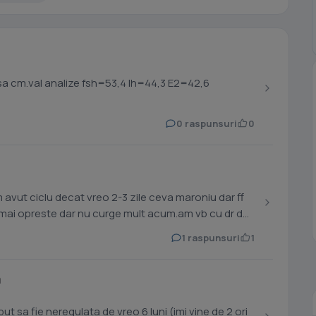
0 raspunsuri
0
 mai opreste dar nu curge mult acum.am vb cu dr de
1 raspunsuri
1
a
ut sa fie neregulata de vreo 6 luni (imi vine de 2 ori