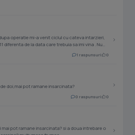
upa operatie mi-a venit ciclul cu cateva intarzieri,
1 diferenta de la data care trebuia sa imi vina . Nu
1 raspunsuri
0
m de doi,mai pot ramane insarcinata?
0 raspunsuri
0
mane insarcinata? si a doua intrebare o