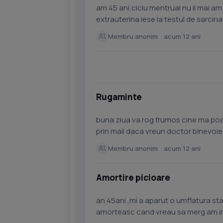
am 45 ani,ciclu mentrual nu il mai a
extrauterina iese la testul de sarci
Membru anonim · acum 12 ani
Rugaminte
buna ziua va rog frumos cine ma poate ajuta sa mi vada o ecografie si sa mi o citeasca
prin mail daca vreun doctor binevoie
mulumesc din suflet
Membru anonim · acum 12 ani
Amortire picioare
an 45ani ,mi a aparut o umflatura sta
amorteasc cand vreau sa merg am im