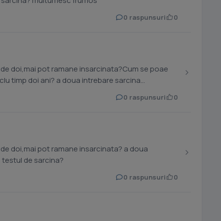
sarcina extrauterina iese la testul de sarcina? multumesc frumos
0 raspunsuri
0
am de doi,mai pot ramane insarcinata?Cum se poae
 a doua intrebare sarcina
0 raspunsuri
0
e doi,mai pot ramane insarcinata? a doua
a testul de sarcina?
0 raspunsuri
0