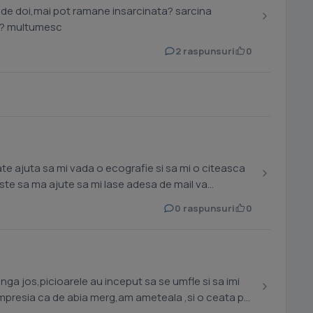
m de doi,mai pot ramane insarcinata? sarcina
na? multumesc
2 raspunsuri
0
ste sa ma ajute sa mi lase adesa de mail va
0 raspunsuri
0
nga jos,picioarele au inceput sa se umfle si sa imi
presia ca de abia merg,am ameteala ,si o ceata pe