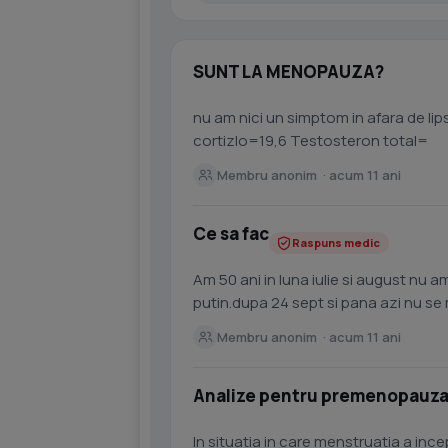
SUNT LA MENOPAUZA?
nu am nici un simptom in afara de lipsa cm.val analize fsh=53,4 lh=44,3 E2=42,6
cortizlo=19,6 Testosteron total=
Membru anonim · acum 11 ani
Ce sa fac
Raspuns medic
Am 50 ani in luna iulie si august nu am avut ciclu decat vreo 2-3 zile ceva maroniu dar ff
putin.dupa 24 sept si pana azi nu se
familie nu a vrut...
Membru anonim · acum 11 ani
Analize pentru premenopauz
In situatia in care menstruatia a incep