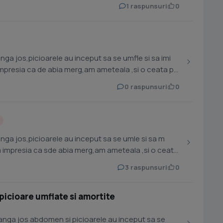
1 raspunsuri
0
nga jos,picioarele au inceput sa se umfle si sa imi
presia ca de abia merg,am ameteala ,si o ceata pe
0 raspunsuri
0
anga jos,picioarele au inceput sa se umle si sa m
impresia ca sde abia merg,am ameteala ,si o ceata
3 raspunsuri
0
picioare umflate si amortite
anga jos abdomen si picioarele au inceput sa se