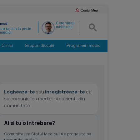
Contul Meu
Cere sfatul
medicului
re rapida la peste
medici
Clinici
Grupuri discutii
Programari medic
Logheaza-te
sau
inregistreaza-te
ca
sa comunici cu medicii si pacientii din
comunitate.
Ai si tu o intrebare?
Comunitatea Sfatul Medicului e pregatita sa
raspunda, gratuit.