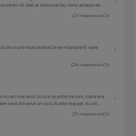
a minim 45 zile) ar trebui sa fac niste analize de
1 raspunsuri
0
iclu (nu sunt insarcinata)Ce se intampla?E oare
0 raspunsuri
0
are sanii.Am avut un ciclu foarte regulat. Acum
1 raspunsuri
0