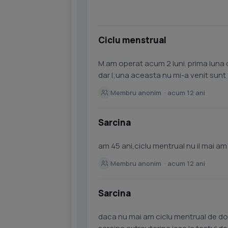
Ciclu menstrual
M.am operat acum 2 luni. prima luna d
dar l;una aceasta nu mi-a venit sunt 1
am intretinut...
Membru anonim · acum 12 ani
Sarcina
am 45 ani,ciclu mentrual nu il mai a
Membru anonim · acum 12 ani
Sarcina
daca nu mai am ciclu mentrual de doi mai pot ra