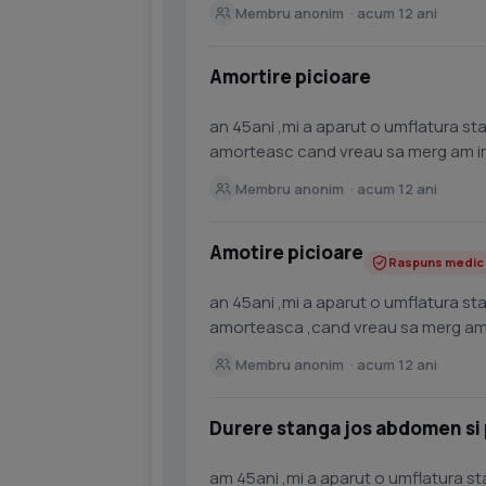
ochi,mi a intepenit...
Membru anonim · acum 12 ani
Amortire picioare
an 45ani ,mi a aparut o umflatura sta
amorteasc cand vreau sa merg am im
ochi,mi a intepenit...
Membru anonim · acum 12 ani
Amotire picioare
Raspuns medic
an 45ani ,mi a aparut o umflatura st
amorteasca ,cand vreau sa merg am 
pe ochi.multumesc
Membru anonim · acum 12 ani
Durere stanga jos abdomen si 
am 45ani ,mi a aparut o umflatura st