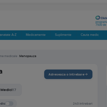
programa
7500 de 
anatate A-Z
Medicamente
Suplimente
Cauta medic
eme medicale
›
Menopauza
a
Adreseaza o intrebare
Medici
17
edic
240 intrebari