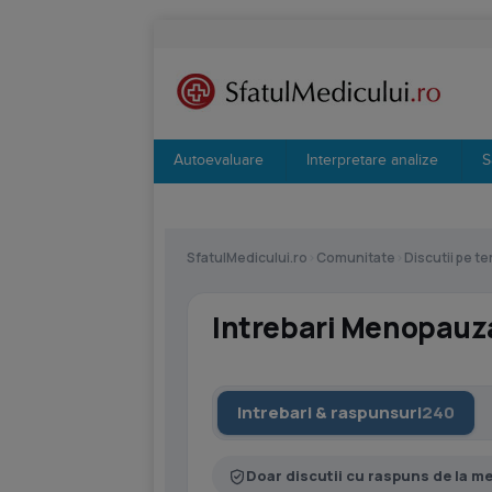
Autoevaluare
Interpretare analize
S
SfatulMedicului.ro
›
Comunitate
›
Discutii pe t
Intrebari Menopauz
Intrebari & raspunsuri
240
Doar discutii cu raspuns de la m