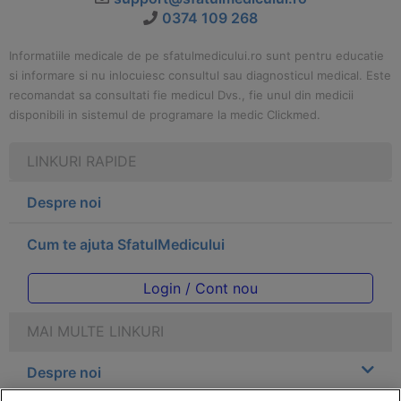
0374 109 268
Informatiile medicale de pe sfatulmedicului.ro sunt pentru educatie
si informare si nu inlocuiesc consultul sau diagnosticul medical. Este
recomandat sa consultati fie medicul Dvs., fie unul din medicii
disponibili in sistemul de programare la medic Clickmed.
LINKURI RAPIDE
Despre noi
Cum te ajuta SfatulMedicului
Login / Cont nou
MAI MULTE LINKURI
Despre noi