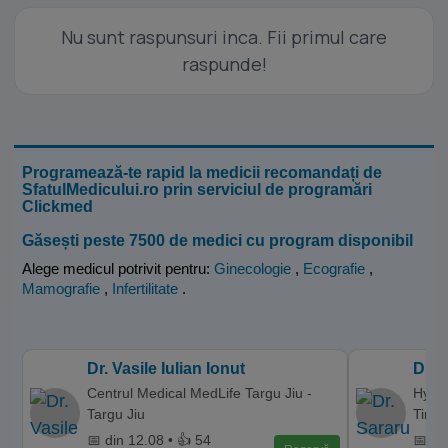
Nu sunt raspunsuri inca. Fii primul care
raspunde!
Programează-te rapid la medicii recomandați de
SfatulMedicului.ro prin serviciul de programări
Clickmed
Găsești peste 7500 de medici cu program disponibil
Alege medicul potrivit pentru:
Ginecologie
,
Ecografie
,
Mamografie
,
Infertilitate
.
Dr. Vasile Iulian Ionut
Dr. 
Centrul Medical MedLife Targu Jiu -
Hyper
Targu Jiu
Timis
📅 din 12.08 • 👍 54
📅 di