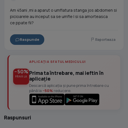
Am 45ani ,mi a aparut o umflatura stanga jos abdomen si
picioarele au inceput sa se umfle l si sa amorteasca
ce ppate fii?
Raspunde
Raporteaza
APLICAȚIA SFATUL MEDICULUI
−50%
Prima ta întrebare, mai ieftin în
PÂNĂ LA
aplicație
Descarcă aplicația și pune prima întrebare cu
până la
−50%
reducere.
Raspunsuri