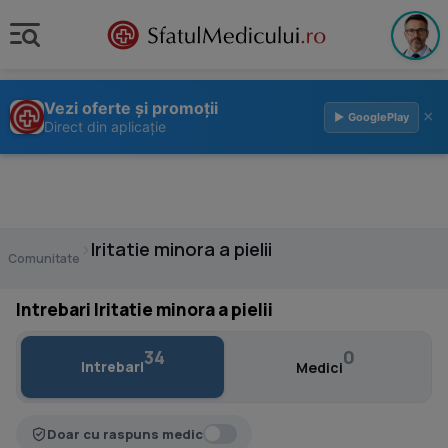
Vezi oferte și promoții
×
▶ GooglePlay
Direct din aplicație
›
Iritatie minora a pielii
Comunitate
Intrebari Iritatie minora a pielii
34
0
Intrebari
Medici
Doar cu raspuns medic