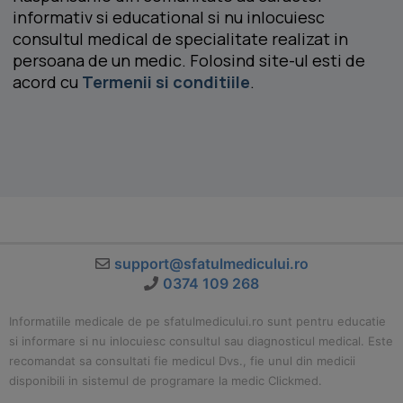
informativ si educational si nu inlocuiesc
consultul medical de specialitate realizat in
persoana de un medic. Folosind site-ul esti de
acord cu
Termenii si conditiile
.
support@sfatulmedicului.ro
0374 109 268
Informatiile medicale de pe sfatulmedicului.ro sunt pentru educatie
si informare si nu inlocuiesc consultul sau diagnosticul medical. Este
recomandat sa consultati fie medicul Dvs., fie unul din medicii
disponibili in sistemul de programare la medic Clickmed.