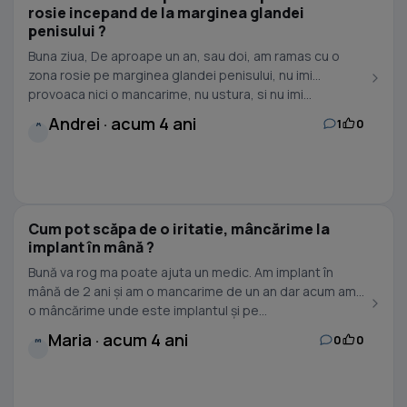
rosie incepand de la marginea glandei
penisului ?
Buna ziua, De aproape un an, sau doi, am ramas cu o
zona rosie pe marginea glandei penisului, nu imi
provoaca nici o mancarime, nu ustura, si nu imi...
Andrei · acum 4 ani
1
0
A
Cum pot scăpa de o iritatie, mâncărime la
implant în mână ?
Bună va rog ma poate ajuta un medic. Am implant în
mână de 2 ani și am o mancarime de un an dar acum am
o mâncărime unde este implantul și pe...
Maria · acum 4 ani
0
0
M