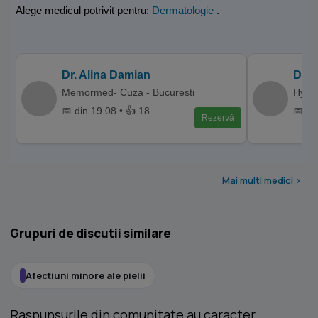
Alege medicul potrivit pentru:
Dermatologie
.
Dr. Alina Damian
Dr. 
Memormed- Cuza - Bucuresti
Hyper
📅 din 19.08 • 👍 18
📅 di
Rezervă
Mai multi medici >
Grupuri de discutii similare
Afectiuni minore ale pielii
Raspunsurile din comunitate au caracter