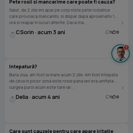
Pete rosii si mancarime care poate fi cauza?
Salut, de 2 zile imi apar pe corp niste pete rosiatice
care provoaca mancarimi, si dispar dupa aproximativ 1
ora si reapar in locuri diferite. Daca ma...
CSorin · acum 3 ani
1
0
C
?
Intepatură?
Buna ziua, am fost la mare acum 2 zile. Am fost intepata
de ceva in picior zona este rosie pana ieri era umflata si
curgea puroi acum este tare iar...
Delia · acum 4 ani
1
0
D
Care sunt cauzele pentru care apare iritatie