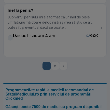
Inel la penis?
Sub vârful penisului mi s a format ca un inel de piele
umflata,nu mă doare deloc însă aș vrea să știu ce ar
putea fi, și eventual dacă se poate...
DariusT · acum 4 ani
0
0
D
1
2
›
Programează-te rapid la medicii recomandați de
SfatulMedicului.ro prin serviciul de programări
Clickmed
Găsești peste 7500 de medici cu program disponibil