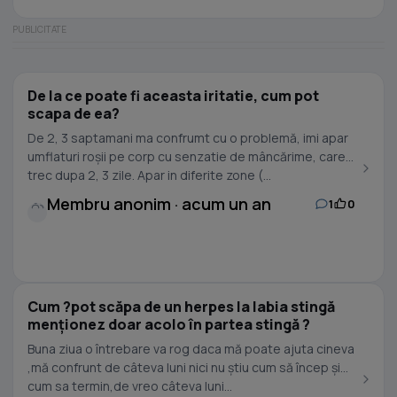
De la ce poate fi aceasta iritatie, cum pot
scapa de ea?
De 2, 3 saptamani ma confrumt cu o problemă, imi apar
umflaturi roșii pe corp cu senzatie de mâncărime, care
trec dupa 2, 3 zile. Apar in diferite zone (...
Membru anonim · acum un an
1
0
Cum ?pot scăpa de un herpes la labia stingă
menționez doar acolo în partea stingă ?
Buna ziua o întrebare va rog daca mă poate ajuta cineva
,mă confrunt de câteva luni nici nu știu cum să încep și
cum sa termin,de vreo câteva luni...