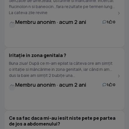
Senzatie de umezeala, usturime si mancarime. Incercat
flucinolon n si baneocin…fara rezultate pe termen lung.
La cateva zile revine
Membru anonim · acum 2 ani
1
0
Iritație in zona genitala ?
Buna ziua! După ce m-am epilat la câteva ore am simțit
o iritație si mâncărime in zona genitalA, iar când m am
dus la baie am simțit 2 bubițe una...
Membru anonim · acum 2 ani
1
0
Ce sa fac daca mi-au iesit niste pete pe partea
de jos a abdomenului?