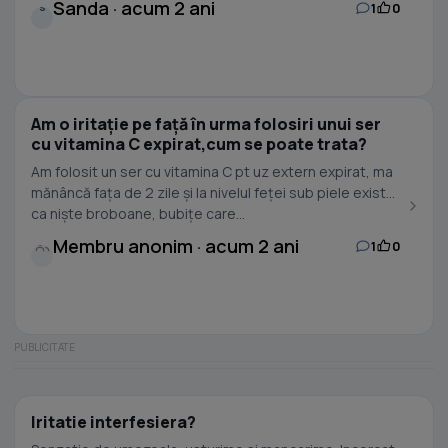
Sanda · acum 2 ani
1
0
S
Am o iritație pe față în urma folosiri unui ser
cu vitamina C expirat,cum se poate trata?
Am folosit un ser cu vitamina C pt uz extern expirat, ma
mănâncă fața de 2 zile și la nivelul feței sub piele exista
ca niște broboane, bubițe care...
Membru anonim · acum 2 ani
1
0
Iritatie interfesiera?