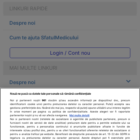
LINKURI RAPIDE
Despre noi
Cum te ajuta SfatulMedicului
Login / Cont nou
MAI MULTE LINKURI
Despre noi
Nouă ne pasă ca datele tale personale să rămână confidențiale
Legal
Noi și partenerii noștri
961
stocăm și/sau accesăm informații pe dispozitivul dvs., precum
identificatorii cookie unici pentru prelucrarea datelor cu caracter personal. Puteți accepta sau
gestiona preferințele dvs. făcând clic mai jos, respectiv vă puteți opune utilizării unui interes legitim
Drepturile consumatorului
în orice moment pe pagina cu politica de confidențialitate. Aceste alegeri vor fi raportate
partenerilor noștri și nu vă vor afecta navigarea.
Mai multe detalii
Noi si partenerii nostri (retelele de socializare si agentiile de publicitate partenere, precum si
furnizorii nostri de servicii de date analitice) prelucram date pentru a permite website-ului sa
Parteneri
functioneze, pentru a personaliza continutul si anunturile publicitare afisate in functie de
interesele si/sau profilul dvs., pentru a va oferi functionalitati aferente retelelor de socializare si
pentru a analiza traficul pe website. Beneficiati de drepturile prevazute de art. 15-22 din GDPR in
legatura cu prelucrarea datelor cu caracter personal. Aceste drepturi pot fi exercitate prin