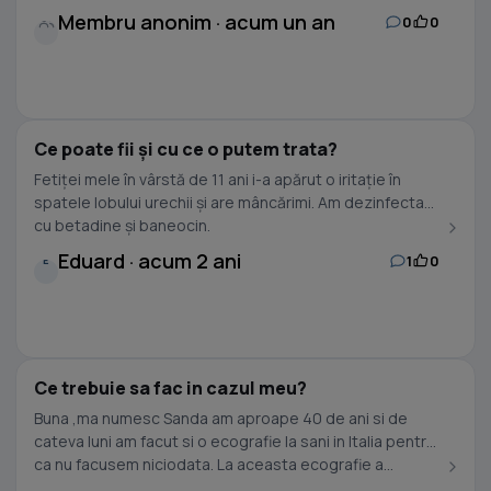
Membru anonim · acum un an
0
0
Ce poate fii și cu ce o putem trata?
Fetiței mele în vârstă de 11 ani i-a apărut o iritație în
spatele lobului urechii și are mâncărimi. Am dezinfectat
cu betadine și baneocin.
Eduard · acum 2 ani
1
0
E
Ce trebuie sa fac in cazul meu?
Buna ,ma numesc Sanda am aproape 40 de ani si de
cateva luni am facut si o ecografie la sani in Italia pentru
ca nu facusem niciodata. La aceasta ecografie a...