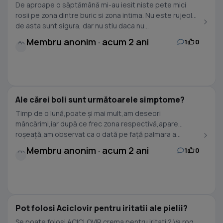
De aproape o săptămână mi-au iesit niste pete mici
rosii pe zona dintre buric si zona intima. Nu este rujeola,
de asta sunt sigura, dar nu stiu daca nu...
Membru anonim · acum 2 ani
1
0
Ale cărei boli sunt următoarele simptome?
Timp de o lună,poate și mai mult,am deseori
mâncărimi,iar după ce frec zona respectivă,apare
roșeață,am observat ca o dată pe față palmara a...
Membru anonim · acum 2 ani
1
0
Pot folosi Aciclovir pentru iritatii ale pielii?
Se poate folosi ACICLOVIR crema pentru iritati ? Va rog