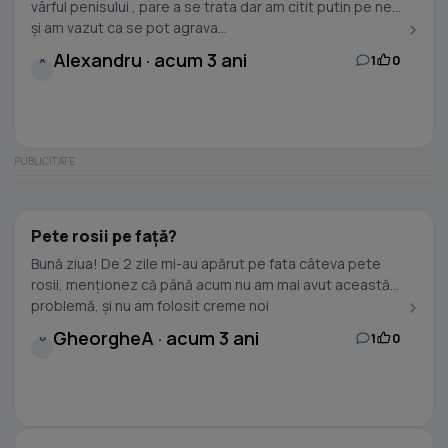
vârful penisului , pare a se trata dar am citit putin pe net
și am vazut ca se pot agrava...
Alexandru · acum 3 ani
1
0
A
Pete rosii pe față?
Bună ziua! De 2 zile mi-au apărut pe fata câteva pete
rosii, menționez că până acum nu am mai avut această
problemă, și nu am folosit creme noi
GheorgheA · acum 3 ani
1
0
G