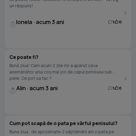
un răspuns!
Ionela · acum 3 ani
1
0
I
Ce poate fi?
Bună ziua! Cam acum 2 zile mi-a apărut ceva
asemănător unui coș mai jos de capul penisului sub
piele. Ce pot sa fac ?
Alin · acum 3 ani
1
0
A
Cum pot scapă de o pata pe vârful penisului?
Buna ziua , de aproximativ 2 săptămâni am o pata pe