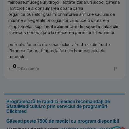
fainoase,mucegaiuri,drojdii,lactate,zaharuri,alcool,cafeina
,antibiotice si consumarea doar a carnii
organice,oualelor,grasimilor naturale animale sau ulei de
masline,si vegetalelor organice,va aduce o usurare a
simptomelor .suplimente alimentare de papadie,nalba,ulm
alunecos,cocos,ajuta la refacerea peretilor intestinelor
ps:toate formele de zahar,inclusiv fructoza din fructe
,"hranesc "acest fungus,la fel cum hranesc celulele
tumorale.
0
Raspunde
Programează-te rapid la medicii recomandați de
SfatulMedicului.ro prin serviciul de programări
Clickmed
Găsești peste 7500 de medici cu program disponibil