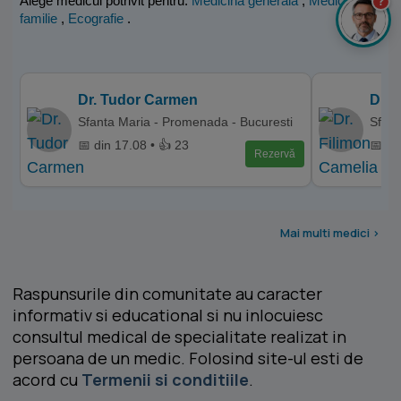
Alege medicul potrivit pentru:
Medicina generala
,
Medicina de
?
familie
,
Ecografie
.
Dr. Tudor Carmen
Dr. 
Sfanta Maria - Promenada - Bucuresti
Sfant
📅 din 17.08 • 👍 23
📅 di
Rezervă
Mai multi medici >
Raspunsurile din comunitate au caracter
informativ si educational si nu inlocuiesc
consultul medical de specialitate realizat in
persoana de un medic. Folosind site-ul esti de
acord cu
Termenii si conditiile
.