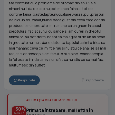
Ma confrunt cu o problema de stomac din anul 94 si
nimeni nu ii da de cap nu pot manca faina si tot ce
contine faina ,paste,lapte,nuci,alune ,varza ,pui ,prajituri
de nici un fel ,zahar,numai daca gust din ceva care contin
produsele numerotate imi ramane ca un ghem in capul
pieptului si fac scaunul cu sange si am dureri in dreptul
rinichilor ,nu pot dormi noaptea ma agita si de un an scad
in greutate nu mult dar e datorita faptului ca imi e frica sa
mai mananc ceva ce imi fce rau si nu stiu ce analize sa mai
fac,caci endoscopia am facut-o si e bine ,colonoscopia
la fel poate imi da cineva un sfat ca nu stiu ce sa mai fac,
multumesc din suflet
Raspunde
Raporteaza
APLICAȚIA SFATUL MEDICULUI
−50%
Prima ta întrebare, mai ieftin în
PÂNĂ LA