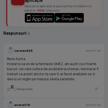
aplicație
Descarcă aplicația și pune prima întrebare cu
până la
−50%
reducere.
Raspunsuri
(3)
C
carmen658
acum 17 ani
Buna Aurica,
Incearca sa iei de la farmacie OMEZ, am auzit ca e foarte
bun pt. cei care sufera de aciditate la stomac. Normal ar fi
trebuit ca acest doctor la care ti-ai facut analizele sa-ti
dea si un regim pe masura. Multa sanatate
0
Raspunde
A
andrei178
acum 17 ani