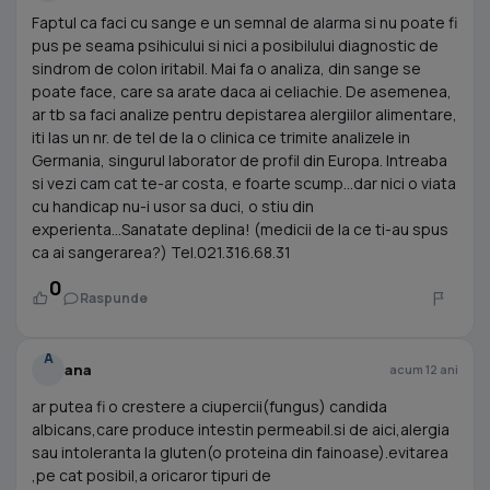
Faptul ca faci cu sange e un semnal de alarma si nu poate fi
pus pe seama psihicului si nici a posibilului diagnostic de
sindrom de colon iritabil. Mai fa o analiza, din sange se
poate face, care sa arate daca ai celiachie. De asemenea,
ar tb sa faci analize pentru depistarea alergiilor alimentare,
iti las un nr. de tel de la o clinica ce trimite analizele in
Germania, singurul laborator de profil din Europa. Intreaba
si vezi cam cat te-ar costa, e foarte scump...dar nici o viata
cu handicap nu-i usor sa duci, o stiu din
experienta...Sanatate deplina! (medicii de la ce ti-au spus
ca ai sangerarea?) Tel.021.316.68.31
0
Raspunde
A
ana
acum 12 ani
ar putea fi o crestere a ciupercii(fungus) candida
albicans,care produce intestin permeabil.si de aici,alergia
sau intoleranta la gluten(o proteina din fainoase).evitarea
,pe cat posibil,a oricaror tipuri de