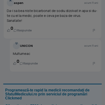
A
aspen
acum 11 ani
Da-i sa bea niste bicarbonat de sodiu dizolvat in apa si du-
te cu el la medic, poate e ceva pe baza de virus.
Sanatate!
0
Raspunde
U
UNICON
acum 11 ani
Multumeac
0
Raspunde
Programează-te rapid la medicii recomandați de
SfatulMedicului.ro prin serviciul de programări
Clickmed