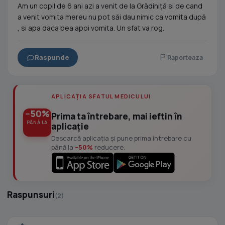
Am un copil de 6 ani azi a venit de la Grădiniță si de cand
a venit vomita mereu nu pot săi dau nimic ca vomita după
, si apa daca bea apoi vomita. Un sfat va rog.
Raspunde
Raporteaza
APLICAȚIA SFATUL MEDICULUI
−50%
Prima ta întrebare, mai ieftin în
PÂNĂ LA
aplicație
Descarcă aplicația și pune prima întrebare cu
până la
−50%
reducere.
Raspunsuri
(2)