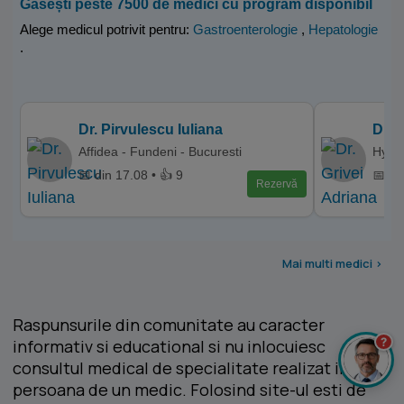
Găsești peste 7500 de medici cu program disponibil
Alege medicul potrivit pentru:
Gastroenterologie
,
Hepatologie
.
Dr. Pirvulescu Iuliana
Dr. 
Affidea - Fundeni - Bucuresti
Hyper
📅 din 17.08 • 👍 9
📅 di
Rezervă
Mai multi medici >
Raspunsurile din comunitate au caracter
?
informativ si educational si nu inlocuiesc
consultul medical de specialitate realizat in
persoana de un medic. Folosind site-ul esti de