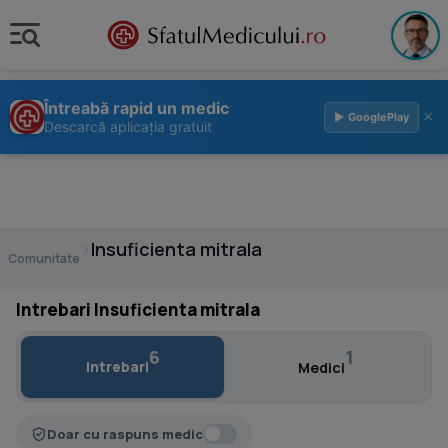
Întreabă rapid un medic
×
▶ GooglePlay
Descarcă aplicația gratuit
›
Insuficienta mitrala
Comunitate
Intrebari Insuficienta mitrala
6
1
Intrebari
Medici
Doar cu raspuns medic