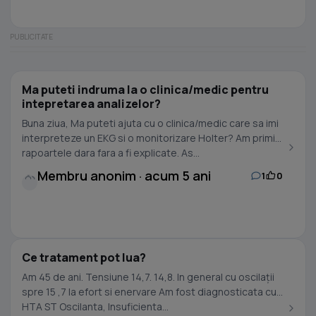
Ma puteti indruma la o clinica/medic pentru
intepretarea analizelor?
Buna ziua, Ma puteti ajuta cu o clinica/medic care sa imi
interpreteze un EKG si o monitorizare Holter? Am primit
rapoartele dara fara a fi explicate. As...
Membru anonim · acum 5 ani
1
0
Ce tratament pot lua?
Am 45 de ani. Tensiune 14,7. 14,8. In general cu oscilații
spre 15 ,7 la efort si enervare Am fost diagnosticata cu
HTA ST Oscilanta, Insuficienta...