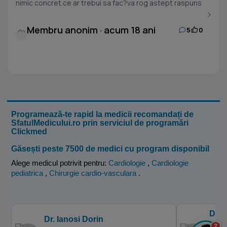
nimic concret.ce ar trebui sa fac?va rog astept raspuns
Membru anonim · acum 18 ani
5
0
Programează-te rapid la medicii recomandați de
SfatulMedicului.ro prin serviciul de programări
Clickmed
Găsești peste 7500 de medici cu program disponibil
Alege medicul potrivit pentru:
Cardiologie
,
Cardiologie
pediatrica
,
Chirurgie cardio-vasculara
.
Dr. 
Dr. Ianosi Dorin
?
Kinet