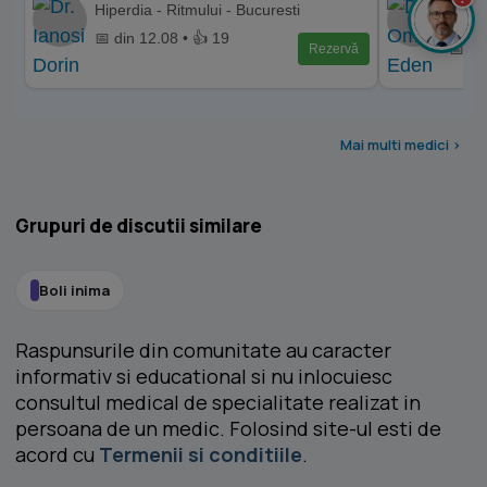
Hiperdia - Ritmului - Bucuresti
Cente
📅 din 12.08 • 👍 19
📅 di
Rezervă
Mai multi medici >
Grupuri de discutii similare
Boli inima
Raspunsurile din comunitate au caracter
informativ si educational si nu inlocuiesc
consultul medical de specialitate realizat in
persoana de un medic. Folosind site-ul esti de
acord cu
Termenii si conditiile
.