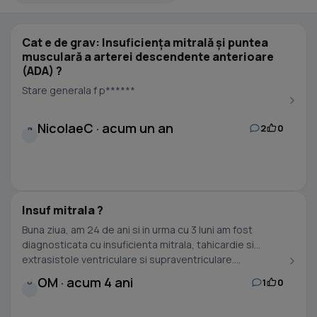
Cat e de grav: Insuficiența mitrală și puntea
musculară a arterei descendente anterioare
(ADA) ?
Stare generala f p******
NicolaeC · acum un an
2
0
N
Insuf mitrala ?
Buna ziua, am 24 de ani si in urma cu 3 luni am fost
diagnosticata cu insuficienta mitrala, tahicardie si
extrasistole ventriculare si supraventriculare....
OM · acum 4 ani
1
0
O