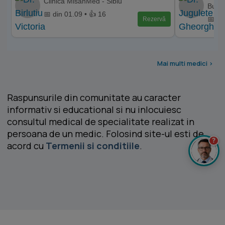
Clinica MisanMed - Sibiu
Bucur
📅 din 01.09 • 👍 16
📅 di
Rezervă
Mai multi medici >
Raspunsurile din comunitate au caracter
informativ si educational si nu inlocuiesc
consultul medical de specialitate realizat in
persoana de un medic. Folosind site-ul esti de
?
acord cu
Termenii si conditiile
.