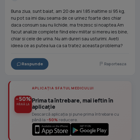
Buna ziua, sunt baiat, am 20 de ani 1.85 inaltime si 95 kg,
nu pot sa imi dau seama de ce urinez foarte des chiar
daca consum sau nu lichide, ma trezesc si noaptea.Am
facut analize complete fiind elev militar si mereu ies bine,
chiar si cele de urina. Nu am dureri sau usturimi. Aveti
ideea ce as putea lua ca sa tratez aceasta problema?
Raspunde
Raporteaza
APLICAȚIA SFATUL MEDICULUI
−50%
Prima ta întrebare, mai ieftin în
PÂNĂ LA
aplicație
Descarcă aplicația și pune prima întrebare cu
până la
−50%
reducere.