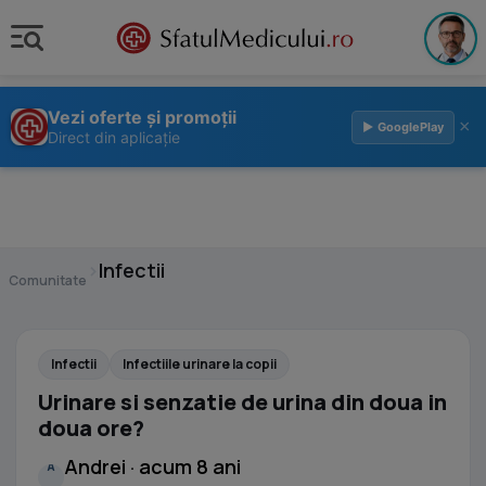
Vezi oferte și promoții
×
▶ GooglePlay
Direct din aplicație
›
Infectii
Comunitate
Infectii
Infectiile urinare la copii
Urinare si senzatie de urina din doua in
doua ore?
Andrei · acum 8 ani
A