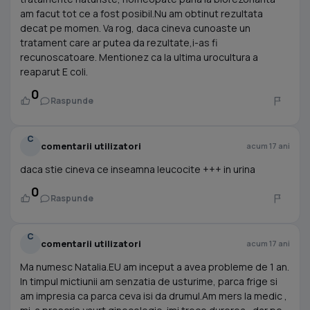
am facut tot ce a fost posibil.Nu am obtinut rezultata
decat pe momen. Va rog, daca cineva cunoaste un
tratament care ar putea da rezultate,i-as fi
recunoscatoare. Mentionez ca la ultima urocultura a
reaparut E coli.
0
Raspunde
C
comentarii utilizatori
acum 17 ani
daca stie cineva ce inseamna leucocite +++ in urina
0
Raspunde
C
comentarii utilizatori
acum 17 ani
Ma numesc Natalia.EU am inceput a avea probleme de 1 an.
In timpul mictiunii am senzatia de usturime, parca frige si
am impresia ca parca ceva isi da drumul.Am mers la medic ,