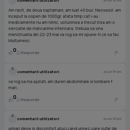
comentarii utilizatori
acum 18 ani
Am racit, de doua saptamani, am luat 40 buc. Neoxazol, am
inceput la ospen de 1000gr. atata timp cat i-au
medicamente nu am nimic, usturimea a trecut insa am o
senzatie de mancarime interioara, trebuia sa vina
menstruatia din 22-23 mai va rog sa-mi spune-ti ce sa fac.
Multumesc
0
Raspunde
C
comentarii utilizatori
acum 18 ani
va rog sa ma ajutati..am dureri abdominale si lombare f
mari..
0
Raspunde
C
comentarii utilizatori
acum 18 ani
urinari dese si disconfort atuci cand urinez,oare sufar de