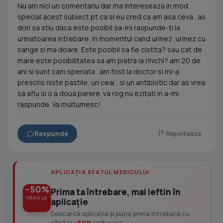
Nu am nici un comentariu dar ma intereseaza in mod
special acest subiect pt ca si eu cred ca am asa ceva . as
dori sa stiu daca este posibil sa-mi raspunde-ti la
urmatoarea intrebare: in momentul cand urinez ,urinez cu
sange si ma doare. Este posibil sa fie cistita? sau cat de
mare este posibilitatea sa am piatra la rinichi? am 20 de
ani si sunt cam speriata . am fost la doctor si mi-a
prescris niste pastile, un ceai , si un antibiotic dar as vrea
sa aflu si o a doua parere. va rog nu ezitati in a-mi
raspunde. Va multumesc!
Raspunde
Raporteaza
APLICAȚIA SFATUL MEDICULUI
−50%
Prima ta întrebare, mai ieftin în
PÂNĂ LA
aplicație
Descarcă aplicația și pune prima întrebare cu
până la
−50%
reducere.