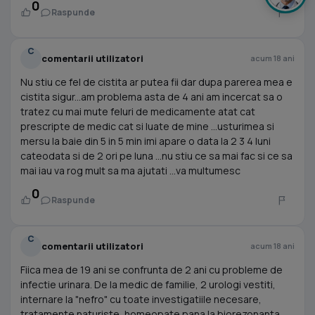
0
Raspunde
C
comentarii utilizatori
acum 18 ani
Nu stiu ce fel de cistita ar putea fii dar dupa parerea mea e
cistita sigur...am problema asta de 4 ani am incercat sa o
tratez cu mai mute feluri de medicamente atat cat
prescripte de medic cat si luate de mine ...usturimea si
mersu la baie din 5 in 5 min imi apare o data la 2 3 4 luni
cateodata si de 2 ori pe luna ...nu stiu ce sa mai fac si ce sa
mai iau va rog mult sa ma ajutati ...va multumesc
0
Raspunde
C
comentarii utilizatori
acum 18 ani
Fiica mea de 19 ani se confrunta de 2 ani cu probleme de
infectie urinara. De la medic de familie, 2 urologi vestiti,
internare la "nefro" cu toate investigatiile necesare,
tratamente naturiste, homeopate pana la biorezonanta