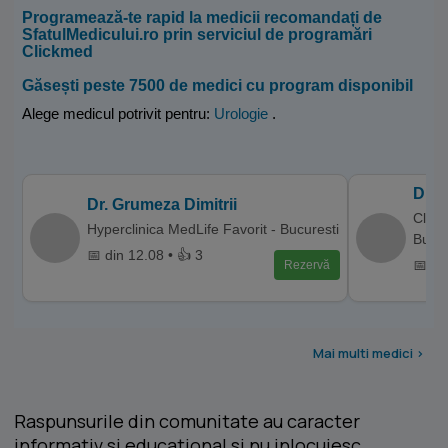
Programează-te rapid la medicii recomandați de
SfatulMedicului.ro prin serviciul de programări
Clickmed
Găsești peste 7500 de medici cu program disponibil
Alege medicul potrivit pentru:
Urologie
.
Dr. 
Dr. Grumeza Dimitrii
Clini
Hyperclinica MedLife Favorit - Bucuresti
Buza
📅 din 12.08 • 👍 3
📅 di
Rezervă
Mai multi medici >
Raspunsurile din comunitate au caracter
informativ si educational si nu inlocuiesc