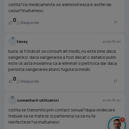
cistita?ce medicamente se administreaza in astfel de
cazuri?multumesc
0
Raspunde
T
tessy
acum 18 ani
buna. ar fi indicat sa consulti alt medic,nu este bine daca
sangerezi. daca sangerarea a fost decat o databsi putin
este ok asta inseamna ca ai eliminat o pietricica dar daca
persista sangerarea atunci fuguta la medic
0
Raspunde
C
comentarii utilizatori
acum 18 ani
cistita se transmite prin contact sexual?dupa vindecare
trebuie sa se trateze si partenerul ca sa nu te
?
reinfecteze?va multumesc