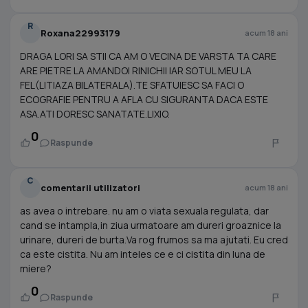
R
Roxana22993179
acum 18 ani
DRAGA LORI SA STII CA AM O VECINA DE VARSTA TA CARE
ARE PIETRE LA AMANDOI RINICHII IAR SOTUL MEU LA
FEL(LITIAZA BILATERALA).TE SFATUIESC SA FACI O
ECOGRAFIE PENTRU A AFLA CU SIGURANTA DACA ESTE
ASA.ATI DORESC SANATATE.LIXIO.
0
Raspunde
C
comentarii utilizatori
acum 18 ani
as avea o intrebare. nu am o viata sexuala regulata, dar
cand se intampla,in ziua urmatoare am dureri groaznice la
urinare, dureri de burta.Va rog frumos sa ma ajutati. Eu cred
ca este cistita. Nu am inteles ce e ci cistita din luna de
miere?
0
Raspunde