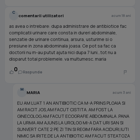
C
comentarii utilizatori
acum 18 ani
as avea o intrebare: dupa administrare de antibiotice fac
complicatii urinare care consta in dureri abdominale,
senzatie de urinare continua, arsura, usturime si o
presiune in zona abdominala joasa. Ce pot sa fac ca
doctorii nu m-au putut ajuta nici dupa 7 luni...tot nu a
disparut total problemele. va multumesc. maria
0
Raspunde
M
MARIA
acum 3 ani
EU AM LUAT 1 AN ANTIBIOTIC CA M-A PRINS PLOAIA SI
AM RACIT JOS,AM FACUT CISTITA. AM FOST LA
GINECOLOG,AM FACUT ECOGRAFIE ABDOMINALA .PANA
LA URMA AM AJUNS LA UROLOG MI-A DAT URI SAN SI
SUNVERT CATE 2 PE ZI TIN SI REGIM FARA ACIDURI,IUTI
NIMIC SA IRITE.DE LA ANTIBIOTIC AM FACUT STEATOZA