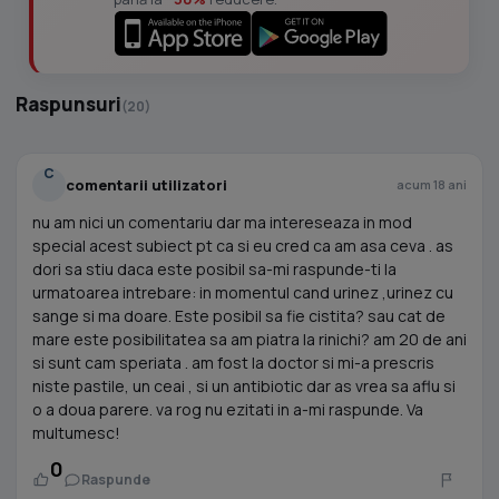
Raspunsuri
(20)
C
comentarii utilizatori
acum 18 ani
nu am nici un comentariu dar ma intereseaza in mod
special acest subiect pt ca si eu cred ca am asa ceva . as
dori sa stiu daca este posibil sa-mi raspunde-ti la
urmatoarea intrebare: in momentul cand urinez ,urinez cu
sange si ma doare. Este posibil sa fie cistita? sau cat de
mare este posibilitatea sa am piatra la rinichi? am 20 de ani
si sunt cam speriata . am fost la doctor si mi-a prescris
niste pastile, un ceai , si un antibiotic dar as vrea sa aflu si
o a doua parere. va rog nu ezitati in a-mi raspunde. Va
multumesc!
0
Raspunde