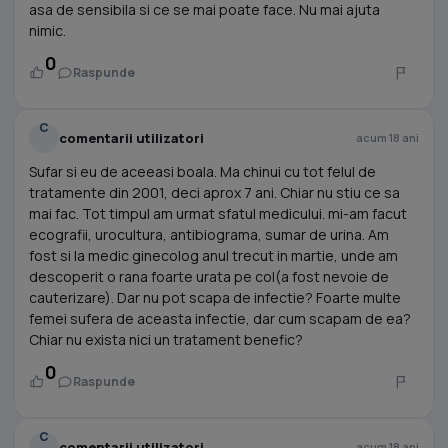
asa de sensibila si ce se mai poate face. Nu mai ajuta
nimic.
0
Raspunde
C
comentarii utilizatori
acum 18 ani
Sufar si eu de aceeasi boala. Ma chinui cu tot felul de
tratamente din 2001, deci aprox 7 ani. Chiar nu stiu ce sa
mai fac. Tot timpul am urmat sfatul medicului. mi-am facut
ecografii, urocultura, antibiograma, sumar de urina. Am
fost si la medic ginecolog anul trecut in martie, unde am
descoperit o rana foarte urata pe col(a fost nevoie de
cauterizare). Dar nu pot scapa de infectie? Foarte multe
femei sufera de aceasta infectie, dar cum scapam de ea?
Chiar nu exista nici un tratament benefic?
0
Raspunde
C
comentarii utilizatori
acum 18 ani