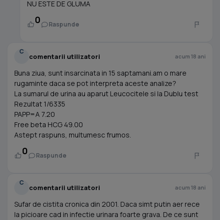
NU ESTE DE GLUMA
0
Raspunde
C
comentarii utilizatori
acum 18 ani
Buna ziua, sunt insarcinata in 15 saptamani.am o mare
rugaminte daca se pot interpreta aceste analize?
La sumarul de urina au aparut Leucocitele si la Dublu test
Rezultat 1/6335
PAPP=A 7.20
Free beta HCG 49.00
Astept raspuns, multumesc frumos.
0
Raspunde
C
comentarii utilizatori
acum 18 ani
Sufar de cistita cronica din 2001. Daca simt putin aer rece
la picioare cad in infectie urinara foarte grava. De ce sunt