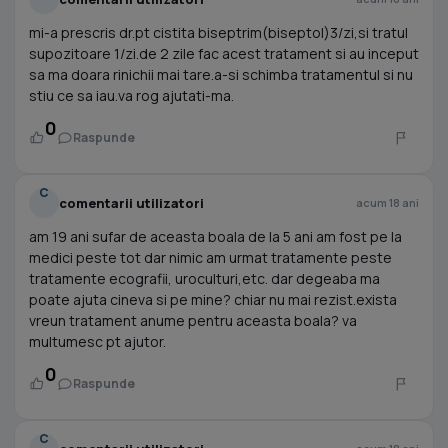
mi-a prescris dr.pt cistita biseptrim(biseptol)3/zi,si tratul
supozitoare 1/zi.de 2 zile fac acest tratament si au inceput
sa ma doara rinichii mai tare.a-si schimba tratamentul si nu
stiu ce sa iau.va rog ajutati-ma.
0
Raspunde
C
comentarii utilizatori
acum 18 ani
am 19 ani sufar de aceasta boala de la 5 ani am fost pe la
medici peste tot dar nimic am urmat tratamente peste
tratamente ecografii, uroculturi,etc. dar degeaba ma
poate ajuta cineva si pe mine? chiar nu mai rezist.exista
vreun tratament anume pentru aceasta boala? va
multumesc pt ajutor.
0
Raspunde
C