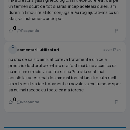
mi-a prescris yaurt ginecologic, imi trece durerea , dar pe
un termen scurt de tot si iarasi incep aceleasi dureri, am
dureri in timpul relatiilor conjugale. Va rog ajutati-ma cu un
sfat, va multumesc anticipat.....
0
Raspunde
C
comentarii utilizatori
acum 17 ani
nu stiu ce sa zic am luat cateva tratamente din ce a
prescris doctorul pe reteta si a fost mai bine acum ca sa
nu mai am o recidiva ce tre sa iau ?nu stiu sunt mai
sensibila racesc mai des am mai fost si luna trecuta racit
sia a trebuit sa fac tratament cu aovule.va multumesc sper
sa nu mai racesc cu toate ca ma feresc .
0
Raspunde