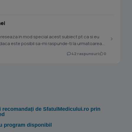
mei
reseaza in mod special acest subiect pt ca si eu
u daca este posibil sa-mi raspunde-ti la urmatoarea
42 raspunsuri
0
i recomandați de SfatulMedicului.ro prin
ed
u program disponibil