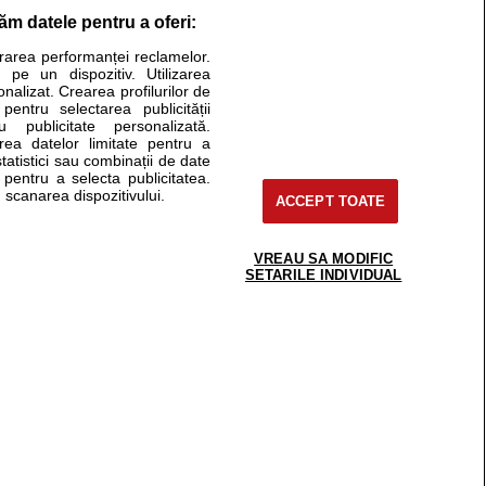
răm datele pentru a oferi:
Stiri medicale
urarea performanței reclamelor.
 pe un dispozitiv. Utilizarea
ucational. Ele nu pot substitui consultul medical direct si
onalizat. Crearea profilurilor de
a consultati fie medicul Dvs., fie unul dintre medicii pe care
 pentru selectarea publicității
u publicitate personalizată.
area datelor limitate pentru a
statistici sau combinații de date
e pentru a selecta publicitatea.
tru pacient
 scanarea dispozitivului.
ACCEPT TOATE
nici si cabinete
ta medic
reaba un medic
VREAU SA MODIFIC
support@sfatulmedicului.ro
SETARILE INDIVIDUAL
eoConsult
0374 109 268
ckmed - programari
dic
 Spatiul E6-11, etaj 6, sector 2, cod 021901