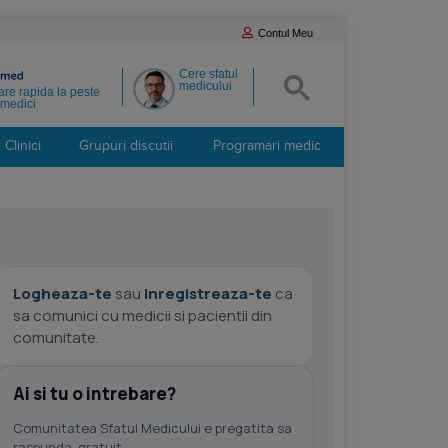
Contul Meu
Cere sfatul
medicului
re rapida la peste
medici
Clinici
Grupuri discutii
Programari medic
Logheaza-te
sau
inregistreaza-te
ca
sa comunici cu medicii si pacientii din
comunitate.
Ai si tu o intrebare?
Comunitatea Sfatul Medicului e pregatita sa
raspunda, gratuit.