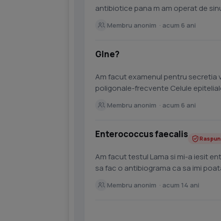
antibiotice pana m am operat de sinu
antimicotice pe perioda...
Membru anonim · acum 6 ani
GIne?
Am facut examenul pentru secretia vaginala si 
poligonale-frecvente Celule epitelial
Leucocite...
Membru anonim · acum 6 ani
Enterococcus faecalis
Raspun
Am facut testul Lama si mi-a iesit e
sa fac o antibiograma ca sa imi poat
pot face acest test...
Membru anonim · acum 14 ani