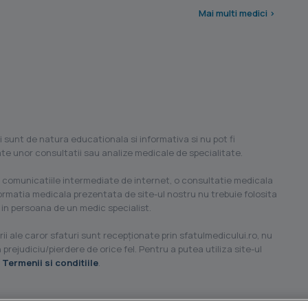
Mai multi medici >
i sunt de natura educationala si informativa si nu pot fi
ilate unor consultatii sau analize medicale de specialitate.
 comunicatiile intermediate de internet, o consultatie medicala
formatia medicala prezentata de site-ul nostru nu trebuie folosita
 in persoana de un medic specialist.
ii ale caror sfaturi sunt recepţionate prin sfatulmedicului.ro, nu
 prejudiciu/pierdere de orice fel. Pentru a putea utiliza site-ul
u
Termenii si conditiile
.