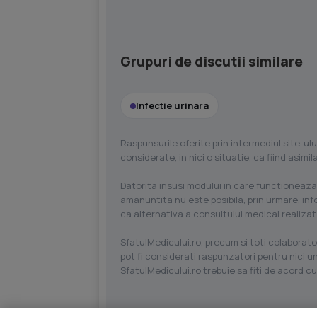
Grupuri de discutii similare
Infectie urinara
Raspunsurile oferite prin intermediul site-ulu
considerate, in nici o situatie, ca fiind asim
Datorita insusi modului in care functioneaza
amanuntita nu este posibila, prin urmare, in
ca alternativa a consultului medical realizat
SfatulMedicului.ro, precum si toti colaborator
pot fi considerati raspunzatori pentru nici un
SfatulMedicului.ro trebuie sa fiti de acord c