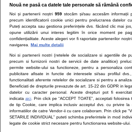
Nouă ne pasă ca datele tale personale să rămână confi
Resurse:
Autoevaluare simptome
Interpre
Noi și partenerii noștri
959
stocăm și/sau accesăm informații pe
precum identificatorii cookie unici pentru prelucrarea datelor c
Opiniile avizate ale medicilor, sfaturile si orice alt
Puteți accepta sau gestiona preferințele dvs. făcând clic mai jos,
nici diagnosticul stabilit in urma investigatiilor si 
opune utilizării unui interes legitim în orice moment pe pag
ii punem la dispozitie pentru programare in sistem
confidențialitate. Aceste alegeri vor fi raportate partenerilor noștr
navigarea.
Mai multe detalii
Despre noi
Legal
Noi si partenerii nostri (retelele de socializare si agentiile de p
Despre noi
Termeni si conditii
precum si furnizorii nostri de servicii de date analitice) prel
Contact
Politica de
permite website-ului sa functioneze, pentru a personaliza conti
Intrebari frecvente
confidentialitate
publicitare afisate in functie de interesele si/sau profilul dvs
Consultanti
Politica de cookie
functionalitati aferente retelelor de socializare si pentru a analiza
medicali
Modifica Setarile Cookie
Beneficiati de drepturile prevazute de art. 15-22 din GDPR in leg
datelor cu caracter personal. Aceste drepturi pot fi exercita
indicata
. Prin click pe “ACCEPT TOATE”, acceptati folosirea t
aici
de tip Cookie, care implica inclusiv acceptul dvs. cu privire l
© Copyright © 2005 - 2026
informatiilor de catre Vendor-ii cu care colaboram. Prin click 
SETARILE INDIVIDUAL” puteti schimba preferintele in mod individ
SFATUL MEDICULUI.ro S.A, CUI: RO 38847631, J40/19
legate de cookie strict necesare pentru functionarea website-ului.