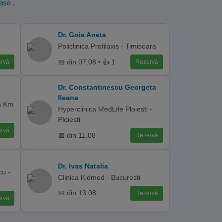
oase
.
Dr. Goia Aneta
Policlinica Profilaxis - Timisoara
📅 din 07.08 • 👍 1
rvă
Rezervă
Dr. Constantinescu Georgeta
Ileana
a Km
Hyperclinica MedLife Ploiesti -
Ploiesti
rvă
📅 din 11.08
Rezervă
Dr. Ivas Natalia
cu -
Clinica Kidmed - Bucuresti
📅 din 13.08
Rezervă
rvă