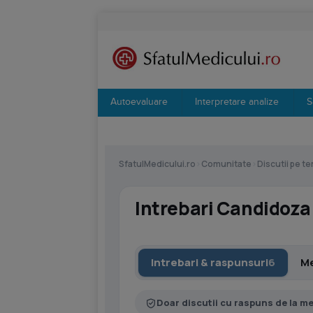
Autoevaluare
Interpretare analize
S
SfatulMedicului.ro
›
Comunitate
›
Discutii pe t
Intrebari Candidoza 
Intrebari & raspunsuri
6
Me
Doar discutii cu raspuns de la m