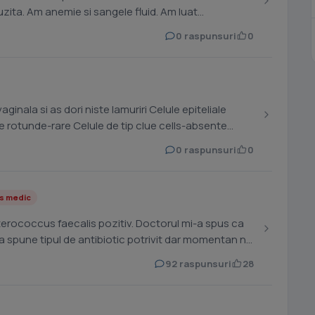
zita. Am anemie si sangele fluid. Am luat
0 raspunsuri
0
as dori niste lamuriri Celule epiteliale
e rotunde-rare Celule de tip clue cells-absente
0 raspunsuri
0
s medic
nterococcus faecalis pozitiv. Doctorul mi-a spus ca
a spune tipul de antibiotic potrivit dar momentan nu
92 raspunsuri
28