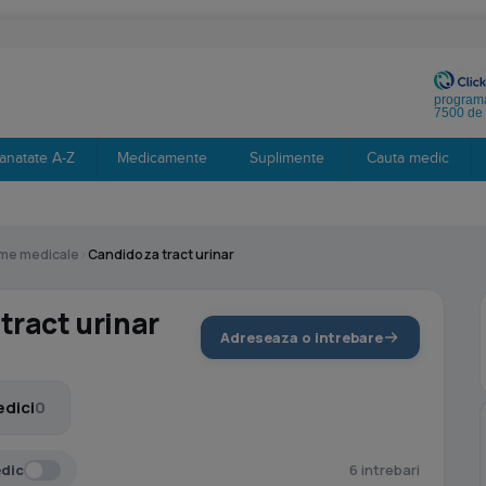
programa
7500 de 
anatate A-Z
Medicamente
Suplimente
Cauta medic
eme medicale
›
Candidoza tract urinar
tract urinar
Adreseaza o intrebare
dici
0
edic
6 intrebari