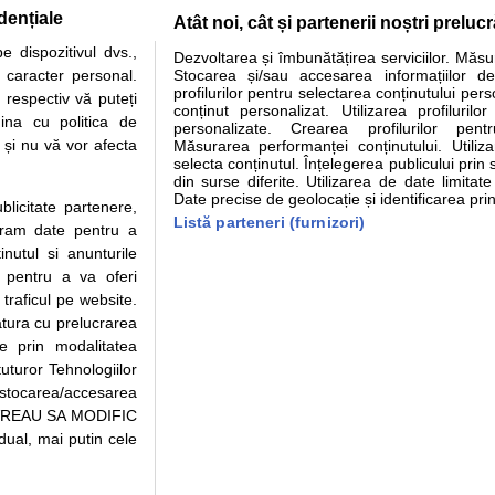
dențiale
Atât noi, cât și partenerii noștri preluc
tare analize
Specialitati medicale
Boli si afectiuni
Calculatoare
 dispozitivul dvs.,
Dezvoltarea și îmbunătățirea serviciilor. Măs
u caracter personal.
Stocarea și/sau accesarea informațiilor de
e informatii despre sanatate disponibile pe sfatulmedicului.ro au scop informativ si ed
profilurilor pentru selectarea conținutului pers
 respectiv vă puteți
analizelor medicale. Va sfatuim, ca pe langa informatia primita pe sfatulmedicului.ro s
conținut personalizat. Utilizarea profilurilor
ina cu politica de
personalizate. Crearea profilurilor pentr
ul de programari la medic Clickmed.
i și nu vă vor afecta
Măsurarea performanței conținutului. Utiliz
selecta conținutul. Înțelegerea publicului prin 
din surse diferite. Utilizarea de date limitat
Drepturile consumatorului
Parteneri
Pen
Date precise de geolocație și identificarea prin
ublicitate partenere,
Protectia consumatorilor -
Inscriere clinica
Cli
Listă parteneri (furnizori)
ucram date pentru a
ANPC
Creaza cont medic
Cau
nutul si anunturile
Solutionarea Alternativa a
Int
., pentru a va oferi
Litigiilor
Vid
 traficul pe website.
Parte din Grupul
Info consumator: 0800.080.999
Cli
atura cu prelucrarea
Formulare europene - CNAS
me
te prin modalitatea
Ministerul Sanatatii - ANMDM
uturor Tehnologiilor
a stocarea/accesarea
pe “VREAU SA MODIFIC
ual, mai putin cele
95/2018, cu sediul in Bucuresti, Bulevardul Pierre de Coubertin, Office Building,