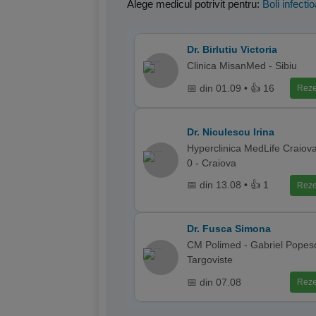
Alege medicul potrivit pentru:
Boli infecti
Dr. Birlutiu Victoria
Clinica MisanMed - Sibiu
📅 din 01.09 • 👍 16
Reze
Dr. Niculescu Irina
Hyperclinica MedLife Craiov
0 - Craiova
📅 din 13.08 • 👍 1
Reze
Dr. Fusca Simona
CM Polimed - Gabriel Popes
Targoviste
📅 din 07.08
Reze