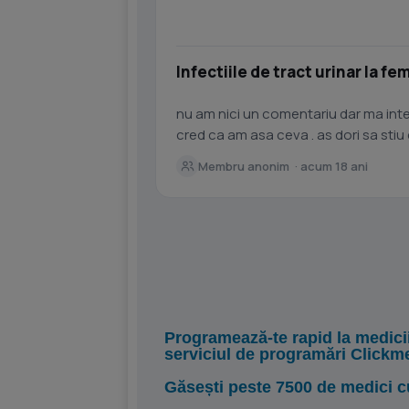
Infectiile de tract urinar la fe
nu am nici un comentariu dar ma inte
cred ca am asa ceva . as dori sa sti
intrebare: in momentul...
Membru anonim · acum 18 ani
Programează-te rapid la medici
serviciul de programări Clickm
Găsești peste 7500 de medici c