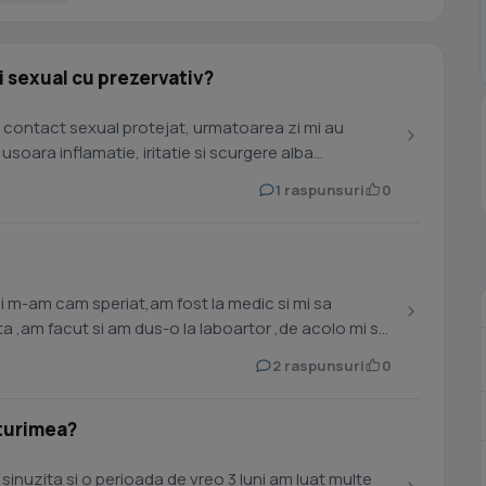
 sexual cu prezervativ?
 contact sexual protejat, urmatoarea zi mi au
usoara inflamatie, iritatie si scurgere alba
1 raspunsuri
0
si m-am cam speriat,am fost la medic si mi sa
a ,am facut si am dus-o la laboartor ,de acolo mi sa
2 raspunsuri
0
sturimea?
sinuzita si o perioada de vreo 3 luni am luat multe