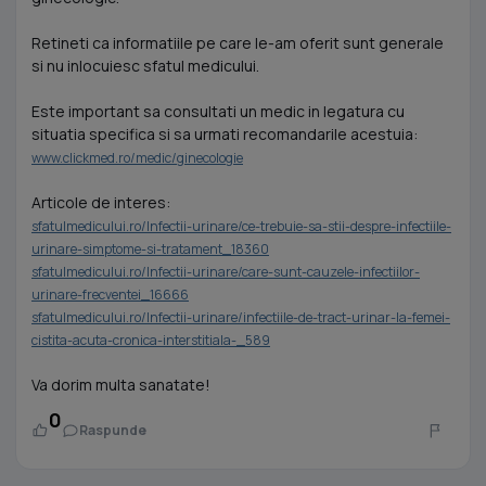
Retineti ca informatiile pe care le-am oferit sunt generale
si nu inlocuiesc sfatul medicului.
Este important sa consultati un medic in legatura cu
situatia specifica si sa urmati recomandarile acestuia:
www.clickmed.ro/medic/ginecologie
Articole de interes:
sfatulmedicului.ro/Infectii-urinare/ce-trebuie-sa-stii-despre-infectiile-
urinare-simptome-si-tratament_18360
sfatulmedicului.ro/Infectii-urinare/care-sunt-cauzele-infectiilor-
urinare-frecventei_16666
sfatulmedicului.ro/Infectii-urinare/infectiile-de-tract-urinar-la-femei-
cistita-acuta-cronica-interstitiala-_589
Va dorim multa sanatate!
0
Raspunde