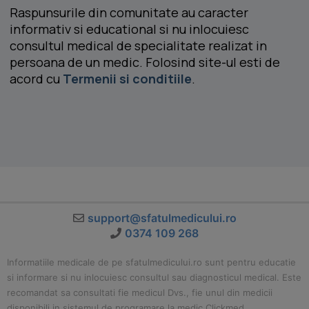
Raspunsurile din comunitate au caracter
informativ si educational si nu inlocuiesc
consultul medical de specialitate realizat in
persoana de un medic. Folosind site-ul esti de
acord cu
Termenii si conditiile
.
support@sfatulmedicului.ro
0374 109 268
Informatiile medicale de pe sfatulmedicului.ro sunt pentru educatie
si informare si nu inlocuiesc consultul sau diagnosticul medical. Este
recomandat sa consultati fie medicul Dvs., fie unul din medicii
disponibili in sistemul de programare la medic Clickmed.