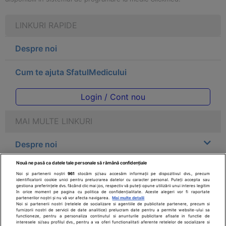
LINKURI RAPIDE
Despre noi
Cum te ajuta SfatulMedicului
Login / Cont nou
MAI MULTE LINKURI
Despre noi
Nouă ne pasă ca datele tale personale să rămână confidențiale
Legal
Noi și partenerii noștri
961
stocăm și/sau accesăm informații pe dispozitivul dvs., precum
identificatorii cookie unici pentru prelucrarea datelor cu caracter personal. Puteți accepta sau
gestiona preferințele dvs. făcând clic mai jos, respectiv vă puteți opune utilizării unui interes legitim
Drepturile consumatorului
în orice moment pe pagina cu politica de confidențialitate. Aceste alegeri vor fi raportate
partenerilor noștri și nu vă vor afecta navigarea.
Mai multe detalii
Noi si partenerii nostri (retelele de socializare si agentiile de publicitate partenere, precum si
furnizorii nostri de servicii de date analitice) prelucram date pentru a permite website-ului sa
Parteneri
functioneze, pentru a personaliza continutul si anunturile publicitare afisate in functie de
interesele si/sau profilul dvs., pentru a va oferi functionalitati aferente retelelor de socializare si