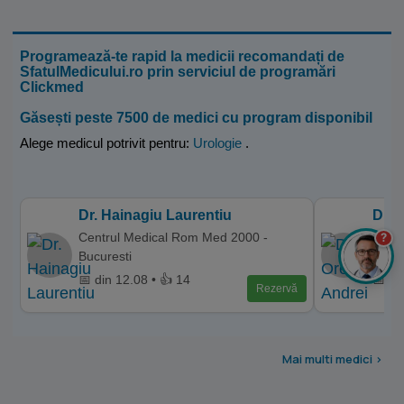
Programează-te rapid la medicii recomandați de
SfatulMedicului.ro prin serviciul de programări
Clickmed
Găsești peste 7500 de medici cu program disponibil
Alege medicul potrivit pentru:
Urologie
.
Dr. Hainagiu Laurentiu
Dr. 
Centrul Medical Rom Med 2000 -
Hyper
?
Bucuresti
Bucur
📅 din 12.08 • 👍 14
📅 di
Rezervă
Mai multi medici >