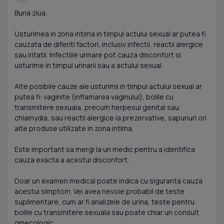
Buna ziua,
Usturimea in zona intima in timpul actului sexual ar putea fi
cauzata de diferiti factori, inclusiv infectii, reactii alergice
sau iritatii. Infectiile urinare pot cauza disconfort si
usturime in timpul urinarii sau a actului sexual.
Alte posibile cauze ale usturimii in timpul actului sexual ar
putea fi: vaginite (inflamarea vaginului), bolile cu
transmitere sexuala, precum herpesul genital sau
chlamydia, sau reactii alergice la prezervative, sapunuri ori
alte produse utilizate in zona intima.
Este important sa mergi la un medic pentru a identifica
cauza exacta a acestui disconfort.
Doar un examen medical poate indica cu siguranta cauza
acestui simptom. Vei avea nevoie probabil de teste
suplimentare, cum ar fi analizele de urina, teste pentru
bolile cu transmitere sexuala sau poate chiar un consult
ginecologic.