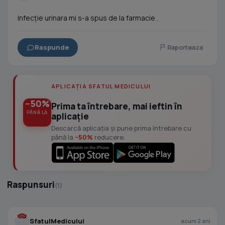
Infecție urinara mi s-a spus de la farmacie .
Raspunde
Raporteaza
APLICAȚIA SFATUL MEDICULUI
−50%
Prima ta întrebare, mai ieftin în
PÂNĂ LA
aplicație
Descarcă aplicația și pune prima întrebare cu
până la
−50%
reducere.
Raspunsuri
(1)
SfatulMedicului
acum 2 ani