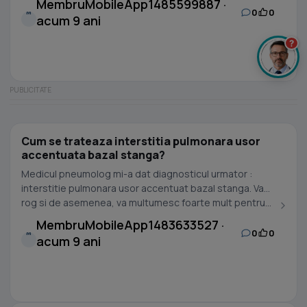
MembruMobileApp1485599887 ·
0
0
M
acum 9 ani
?
Cum se trateaza interstitia pulmonara usor
accentuata bazal stanga?
Medicul pneumolog mi-a dat diagnosticul urmator :
interstitie pulmonara usor accentuat bazal stanga. Va
rog si de asemenea, va multumesc foarte mult pentru...
MembruMobileApp1483633527 ·
0
0
M
acum 9 ani