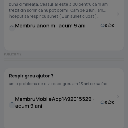
bună dimineața. Ceasul iar este 3:00 pentru că m am
trezit din somn ca nu pot dormi . Cam de 2 luni, am
început să respir cu sunet ( E un sunet ciudat )...
Membru anonim · acum 9 ani
0
0
Respir greu ajutor ?
am o problema de o zi respr greu am 13 ani ce sa fac
MembruMobileApp1492015529 ·
0
0
M
acum 9 ani