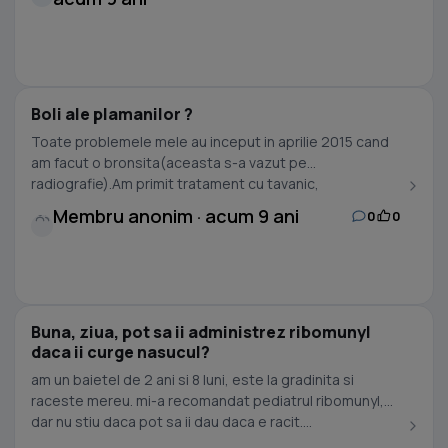
Boli ale plamanilor ?
Toate problemele mele au inceput in aprilie 2015 cand
am facut o bronsita(aceasta s-a vazut pe
radiografie).Am primit tratament cu tavanic,
antiinflamatoare,...
Membru anonim · acum 9 ani
0
0
Buna, ziua, pot sa ii administrez ribomunyl
daca ii curge nasucul?
am un baietel de 2 ani si 8 luni, este la gradinita si
raceste mereu. mi-a recomandat pediatrul ribomunyl,
dar nu stiu daca pot sa ii dau daca e racit....