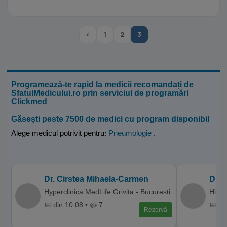
‹
1
2
3
Programează-te rapid la medicii recomandați de
SfatulMedicului.ro prin serviciul de programări
Clickmed
Găsești peste 7500 de medici cu program disponibil
Alege medicul potrivit pentru:
Pneumologie
.
Dr. Cirstea Mihaela-Carmen
Dr. 
Hyperclinica MedLife Grivita - Bucuresti
Hiper
📅 din 10.08 • 👍 7
📅 di
Rezervă