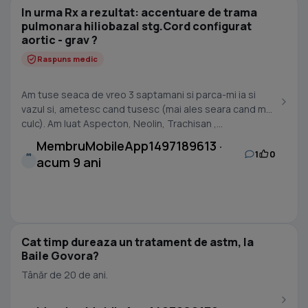
In urma Rx a rezultat: accentuare de trama
pulmonara hiliobazal stg.Cord configurat
aortic - grav ?
Raspuns medic
Am tuse seaca de vreo 3 saptamani si parca-mi ia si
vazul si, ametesc cand tusesc (mai ales seara cand ma
culc). Am luat Aspecton, Neolin, Trachisan ,...
MembruMobileApp1497189613 ·
1
0
M
acum 9 ani
Cat timp dureaza un tratament de astm, la
Baile Govora?
Tânăr de 20 de ani.