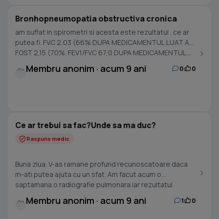
Bronhopneumopatia obstructiva cronica
am suflat in spirometri si acesta este rezultatul . ce ar
putea fi. FVC 2,03 (66% DUPA MEDICAMENTUL LUAT A
FOST 2,15 (70%. FEV1/FVC 67,0 DUPA MEDICAMENTUL...
Membru anonim · acum 9 ani
0
0
Ce ar trebui sa fac?Unde sa ma duc?
Raspuns medic
Buna ziua. V-as ramane profund recunoscatoare daca
m-ati putea ajuta cu un sfat. Am facut acum o
saptamana o radiografie pulmonara iar rezultatul
acesteia...
Membru anonim · acum 9 ani
1
0