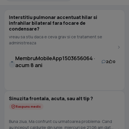
Interstitiu pulmonar accentuat hilar si
infrahilar bilateral fara focare de
condensare?
vreau sa stiu daca e ceva grav si ce tratament se
administreaza
MembruMobileApp1503656064 ·
2
0
M
acum 8 ani
Sinuzita frontala, acuta, sau alt tip ?
Raspuns medic
Buna ziua, Ma confrunt cu urmatoarea problema: Cand
au inceput caldurile din iunie, miercuri pe 21.06 am dat