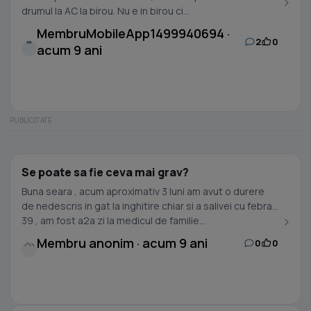
drumul la AC la birou. Nu e in birou ci...
MembruMobileApp1499940694 ·
2
0
M
acum 9 ani
Se poate sa fie ceva mai grav?
Buna seara , acum aproximativ 3 luni am avut o durere
de nedescris in gat la inghitire chiar si a salivei cu febra
39 , am fost a2a zi la medicul de familie...
Membru anonim · acum 9 ani
0
0