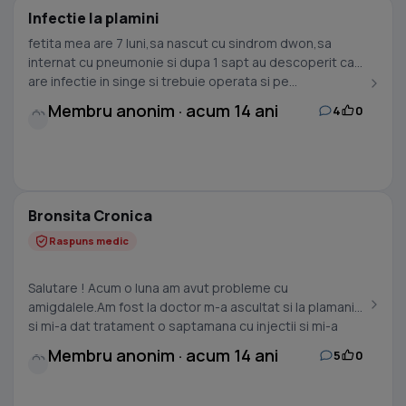
Infectie la plamini
fetita mea are 7 luni,sa nascut cu sindrom dwon,sa
internat cu pneumonie si dupa 1 sapt au descoperit ca
are infectie in singe si trebuie operata si pe...
Membru anonim · acum 14 ani
4
0
Bronsita Cronica
Raspuns medic
Salutare ! Acum o luna am avut probleme cu
amigdalele.Am fost la doctor m-a ascultat si la plamani
si mi-a dat tratament o saptamana cu injectii si mi-a
spus...
Membru anonim · acum 14 ani
5
0