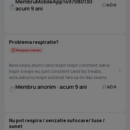
MembruMobileApp1497080130 ·
0
0
M
acum 9 ani
Problema respiratie?
Raspuns medic
Buna seara,atunci cand respir respir constient,adica
inspir si expir eu,sunt constient cand fac treaba
asta,adica nu respir automat fara sa-mi dau seama
cum...
Membru anonim · acum 9 ani
2
0
Nu pot respira / senzatie sufocare/ tuse /
sunet