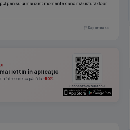
apul penisului.mai sunt momente când mă ustură doar
Raporteaza
UI
mai ieftin în aplicație
ima întrebare cu până la
−50%
Scanează cu telefonul