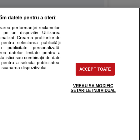
răm datele pentru a oferi:
Stiri medicale
urarea performanței reclamelor.
 pe un dispozitiv. Utilizarea
ucational. Ele nu pot substitui consultul medical direct si
onalizat. Crearea profilurilor de
a consultati fie medicul Dvs., fie unul dintre medicii pe care
 pentru selectarea publicității
u publicitate personalizată.
area datelor limitate pentru a
statistici sau combinații de date
e pentru a selecta publicitatea.
tru pacient
 scanarea dispozitivului.
ACCEPT TOATE
nici si cabinete
ta medic
reaba un medic
VREAU SA MODIFIC
support@sfatulmedicului.ro
SETARILE INDIVIDUAL
eoConsult
0374 109 268
ckmed - programari
dic