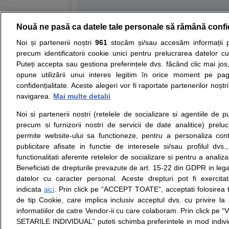
Nouă ne pasă ca datele tale personale să rămână confi
Resurse:
Autoevaluare simptome
Interpre
Noi și partenerii noștri
961
stocăm și/sau accesăm informații pe
precum identificatorii cookie unici pentru prelucrarea datelor c
Opiniile avizate ale medicilor, sfaturile si orice alt
Puteți accepta sau gestiona preferințele dvs. făcând clic mai jos,
nici diagnosticul stabilit in urma investigatiilor si 
opune utilizării unui interes legitim în orice moment pe pag
ii punem la dispozitie pentru programare in sistem
confidențialitate. Aceste alegeri vor fi raportate partenerilor noștr
navigarea.
Mai multe detalii
Despre noi
Legal
Noi si partenerii nostri (retelele de socializare si agentiile de p
Despre noi
Termeni si conditii
precum si furnizorii nostri de servicii de date analitice) prel
Contact
Politica de
permite website-ului sa functioneze, pentru a personaliza conti
Intrebari frecvente
confidentialitate
publicitare afisate in functie de interesele si/sau profilul dvs
Consultanti
Politica de cookie
functionalitati aferente retelelor de socializare si pentru a analiza
medicali
Modifica Setarile Cookie
Beneficiati de drepturile prevazute de art. 15-22 din GDPR in leg
datelor cu caracter personal. Aceste drepturi pot fi exercita
indicata
. Prin click pe “ACCEPT TOATE”, acceptati folosirea t
aici
de tip Cookie, care implica inclusiv acceptul dvs. cu privire l
© Copyright © 2005 - 2026
informatiilor de catre Vendor-ii cu care colaboram. Prin click 
SETARILE INDIVIDUAL” puteti schimba preferintele in mod individ