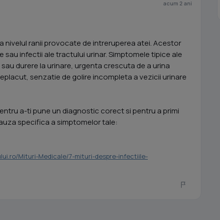
acum 2 ani
 la nivelul ranii provocate de intreruperea atei. Acestor
are sau infectii ale tractului urinar. Simptomele tipice ale
a sau durere la urinare, urgenta crescuta de a urina
eplacut, senzatie de golire incompleta a vezicii urinare
ru a-ti pune un diagnostic corect si pentru a primi
auza specifica a simptomelor tale:
ui.ro/Mituri-Medicale/7-mituri-despre-infectiile-