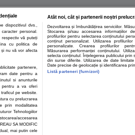
dențiale
Atât noi, cât și partenerii noștri preluc
tare analize
Specialitati medicale
Boli si afectiuni
Calculatoare
 dispozitivul dvs.,
Dezvoltarea și îmbunătățirea serviciilor. Măs
u caracter personal.
Stocarea și/sau accesarea informațiilor de
e informatii despre sanatate disponibile pe sfatulmedicului.ro au scop informativ si ed
profilurilor pentru selectarea conținutului pers
 respectiv vă puteți
analizelor medicale. Va sfatuim, ca pe langa informatia primita pe sfatulmedicului.ro s
conținut personalizat. Utilizarea profilurilor
ina cu politica de
personalizate. Crearea profilurilor pentr
ul de programari la medic Clickmed.
i și nu vă vor afecta
Măsurarea performanței conținutului. Utiliz
selecta conținutul. Înțelegerea publicului prin 
din surse diferite. Utilizarea de date limitat
Drepturile consumatorului
Parteneri
Pen
Date precise de geolocație și identificarea prin
ublicitate partenere,
Protectia consumatorilor -
Inscriere clinica
Cli
Listă parteneri (furnizori)
ucram date pentru a
ANPC
Creaza cont medic
Cau
nutul si anunturile
Solutionarea Alternativa a
Int
., pentru a va oferi
Litigiilor
Vid
 traficul pe website.
Parte din Grupul
Info consumator: 0800.080.999
Cli
atura cu prelucrarea
Formulare europene - CNAS
me
te prin modalitatea
Ministerul Sanatatii - ANMDM
uturor Tehnologiilor
a stocarea/accesarea
pe “VREAU SA MODIFIC
ual, mai putin cele