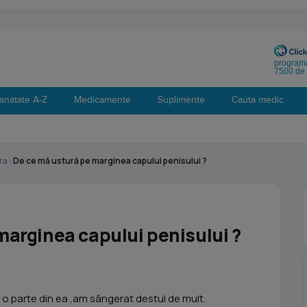
programa
7500 de 
anatate A-Z
Medicamente
Suplimente
Cauta medic
ra
›
De ce mă ustură pe marginea capului penisului ?
marginea capului penisului ?
r o parte din ea ,am sângerat destul de mult.