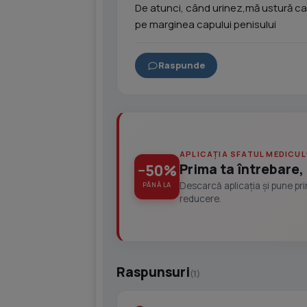
De atunci, când urinez,mă ustură c
pe marginea capului penisului
Raspunde
APLICAȚIA SFATUL MEDICUL
Prima ta întrebare, 
−50%
Descarcă aplicația și pune pr
PÂNĂ LA
reducere.
Raspunsuri
(1)