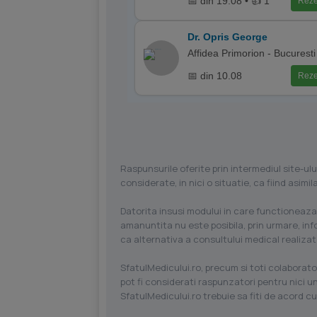
📅 din 19.08 • 👍 1
Reze
Dr. Opris George
Affidea Primorion - Bucuresti
📅 din 10.08
Reze
Raspunsurile oferite prin intermediul site-ulu
considerate, in nici o situatie, ca fiind asim
Datorita insusi modului in care functioneaza
amanuntita nu este posibila, prin urmare, in
ca alternativa a consultului medical realizat
SfatulMedicului.ro, precum si toti colaborator
pot fi considerati raspunzatori pentru nici un
SfatulMedicului.ro trebuie sa fiti de acord c