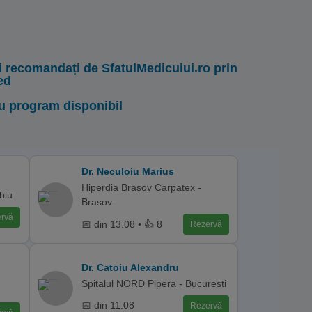
i recomandați de SfatulMedicului.ro prin
ed
u program disponibil
Dr. Neculoiu Marius
Hiperdia Brasov Carpatex -
ibiu
Brasov
rvă
📅 din 13.08 • 👍 8
Rezervă
Dr. Catoiu Alexandru
Spitalul NORD Pipera - Bucuresti
📅 din 11.08
Rezervă