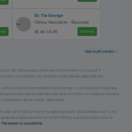
rvă
Dr. Tie George
Clinica Vascularte - Bucuresti
📅 din 14.08
rvă
Rezervă
Mai multi medici >
i sunt de natura educationala si informativa si nu pot fi
ilate unor consultatii sau analize medicale de specialitate.
 comunicatiile intermediate de internet, o consultatie medicala
formatia medicala prezentata de site-ul nostru nu trebuie folosita
 in persoana de un medic specialist.
ii ale caror sfaturi sunt recepţionate prin sfatulmedicului.ro, nu
 prejudiciu/pierdere de orice fel. Pentru a putea utiliza site-ul
u
Termenii si conditiile
.