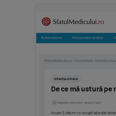
Autoevaluare
Interpretare analize
S
SfatulMedicului.ro
›
Comunitate
›
Infectia urina
Infectia urinara
De ce mă ustură pe 
Membru anonim · acum 2 ani
Acum 3 zile m-i s-a rupt ața dar doa