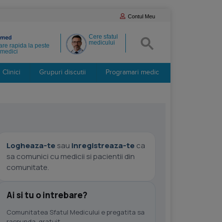
Contul Meu
Cere sfatul
medicului
re rapida la peste
medici
Clinici
Grupuri discutii
Programari medic
Logheaza-te
sau
inregistreaza-te
ca
sa comunici cu medicii si pacientii din
comunitate.
Ai si tu o intrebare?
Comunitatea Sfatul Medicului e pregatita sa
raspunda, gratuit.