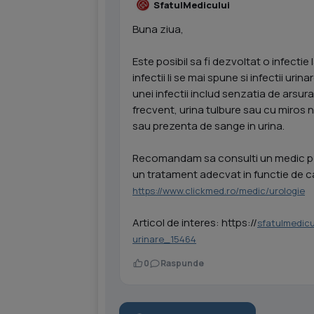
SfatulMedicului
Buna ziua,
Este posibil sa fi dezvoltat o infectie
infectii li se mai spune si infectii urin
unei infectii includ senzatia de arsur
frecvent, urina tulbure sau cu miros n
sau prezenta de sange in urina.
Recomandam sa consulti un medic pent
un tratament adecvat in functie de c
https://www.clickmed.ro/medic/urologie
Articol de interes: https://
sfatulmedicul
urinare_15464
0
Raspunde