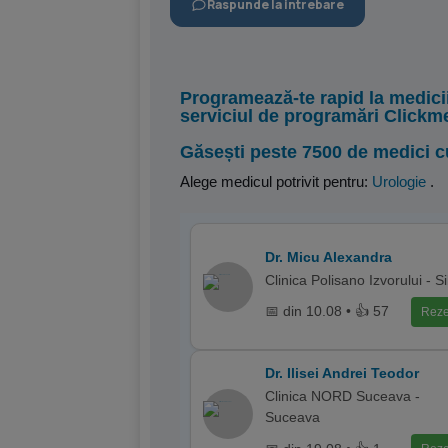
Raspunde la intrebare
Programează-te rapid la medici
serviciul de programări Clickm
Găsești peste 7500 de medici c
Alege medicul potrivit pentru:
Urologie
.
Dr. Micu Alexandra
Clinica Polisano Izvorului - S
📅 din 10.08 • 👍 57
Reze
Dr. Ilisei Andrei Teodor
Clinica NORD Suceava -
Suceava