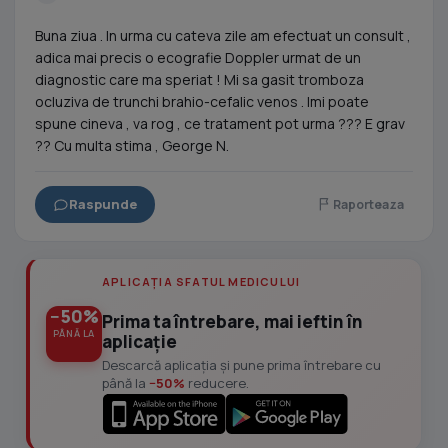
Buna ziua . In urma cu cateva zile am efectuat un consult ,
adica mai precis o ecografie Doppler urmat de un
diagnostic care ma speriat ! Mi sa gasit tromboza
ocluziva de trunchi brahio-cefalic venos . Imi poate
spune cineva , va rog , ce tratament pot urma ??? E grav
?? Cu multa stima , George N.
Raspunde
Raporteaza
APLICAȚIA SFATUL MEDICULUI
−50%
Prima ta întrebare, mai ieftin în
PÂNĂ LA
aplicație
Descarcă aplicația și pune prima întrebare cu
până la
−50%
reducere.