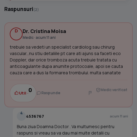
Raspunsuri
(2)
D
Dr. Cristina Moisa
Medic · acum 11 ani
trebuie sa vedeti un specialist cardiolog sau chirurg
vascular...nu stiu detaliile pt care ati ajuns sa faceti eco
Doppler, dar orice tromboza acuta trebuie tratata cu
anticoagulante dupa anumite protocoale, apoi se cauta
cauza care a dus la formarea trombului. multa sanatate
0
Medic verificat
Util ·
Raspunde
4
4536767
acum 11 ani
Buna ziua Doamna Doctor . Va multumesc pentru
raspuns si vreau sa va dau mai multe detalii cu