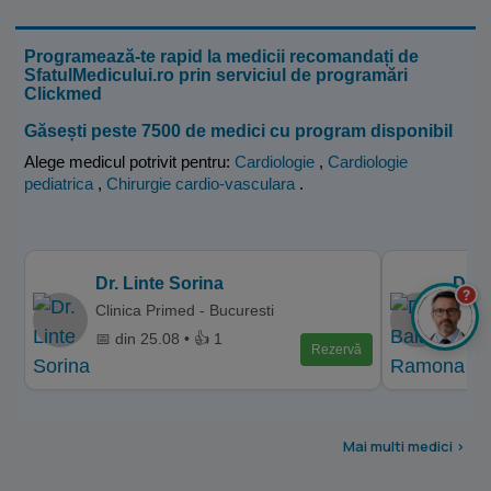
Programează-te rapid la medicii recomandați de
SfatulMedicului.ro prin serviciul de programări
Clickmed
Găsești peste 7500 de medici cu program disponibil
Alege medicul potrivit pentru:
Cardiologie
,
Cardiologie
pediatrica
,
Chirurgie cardio-vasculara
.
Dr. Linte Sorina
Dr. 
?
Clinica Primed - Bucuresti
CoreP
📅 din 25.08 • 👍 1
📅 di
Rezervă
Mai multi medici >