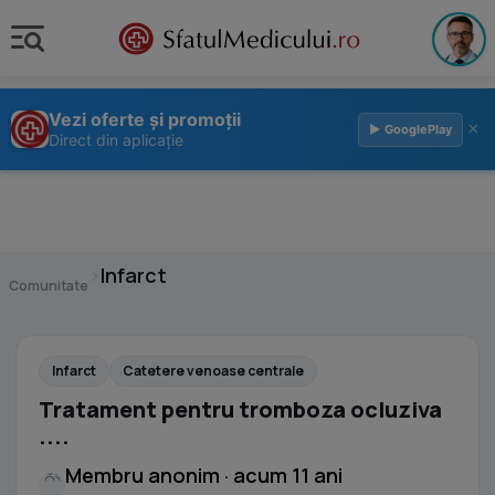
Vezi oferte și promoții
×
▶ GooglePlay
Direct din aplicație
›
Infarct
Comunitate
Infarct
Catetere venoase centrale
Tratament pentru tromboza ocluziva
....
Membru anonim · acum 11 ani