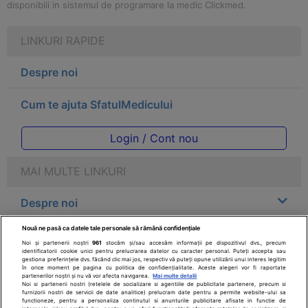
disponibili in sistemul de programare la medic Clickmed.
LINKURI RAPIDE
Despre noi
Cum te ajuta SfatulMedicului
Login / Cont nou
MAI MULTE LINKURI
Despre noi
Nouă ne pasă ca datele tale personale să rămână confidențiale
Legal
Noi și partenerii noștri
961
stocăm și/sau accesăm informații pe dispozitivul dvs., precum
identificatorii cookie unici pentru prelucrarea datelor cu caracter personal. Puteți accepta sau
gestiona preferințele dvs. făcând clic mai jos, respectiv vă puteți opune utilizării unui interes legitim
Drepturile consumatorului
în orice moment pe pagina cu politica de confidențialitate. Aceste alegeri vor fi raportate
partenerilor noștri și nu vă vor afecta navigarea.
Mai multe detalii
Noi si partenerii nostri (retelele de socializare si agentiile de publicitate partenere, precum si
furnizorii nostri de servicii de date analitice) prelucram date pentru a permite website-ului sa
Parteneri
functioneze, pentru a personaliza continutul si anunturile publicitare afisate in functie de