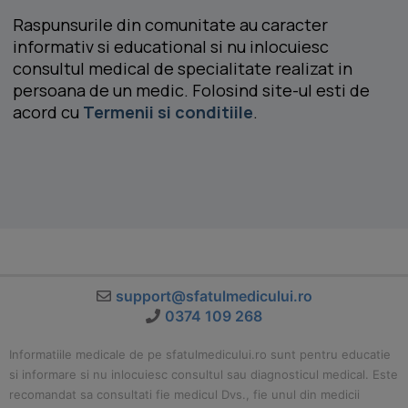
Raspunsurile din comunitate au caracter
informativ si educational si nu inlocuiesc
consultul medical de specialitate realizat in
persoana de un medic. Folosind site-ul esti de
acord cu
Termenii si conditiile
.
support@sfatulmedicului.ro
0374 109 268
Informatiile medicale de pe sfatulmedicului.ro sunt pentru educatie
si informare si nu inlocuiesc consultul sau diagnosticul medical. Este
recomandat sa consultati fie medicul Dvs., fie unul din medicii