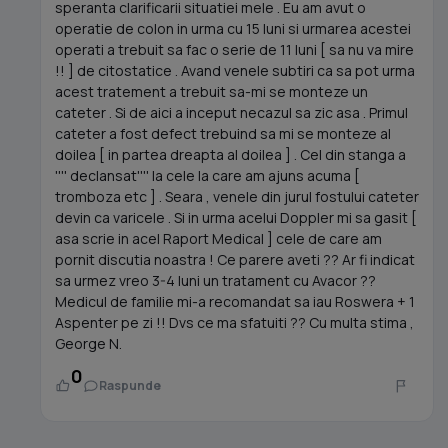
speranta clarificarii situatiei mele . Eu am avut o
operatie de colon in urma cu 15 luni si urmarea acestei
operati a trebuit sa fac o serie de 11 luni [ sa nu va mire
!! ] de citostatice . Avand venele subtiri ca sa pot urma
acest tratement a trebuit sa-mi se monteze un
cateter . Si de aici a inceput necazul sa zic asa . Primul
cateter a fost defect trebuind sa mi se monteze al
doilea [ in partea dreapta al doilea ] . Cel din stanga a
'''' declansat'''' la cele la care am ajuns acuma [
tromboza etc ] . Seara , venele din jurul fostului cateter
devin ca varicele . Si in urma acelui Doppler mi sa gasit [
asa scrie in acel Raport Medical ] cele de care am
pornit discutia noastra ! Ce parere aveti ?? Ar fi indicat
sa urmez vreo 3-4 luni un tratament cu Avacor ??
Medicul de familie mi-a recomandat sa iau Roswera + 1
Aspenter pe zi !! Dvs ce ma sfatuiti ?? Cu multa stima ,
George N.
0
Raspunde