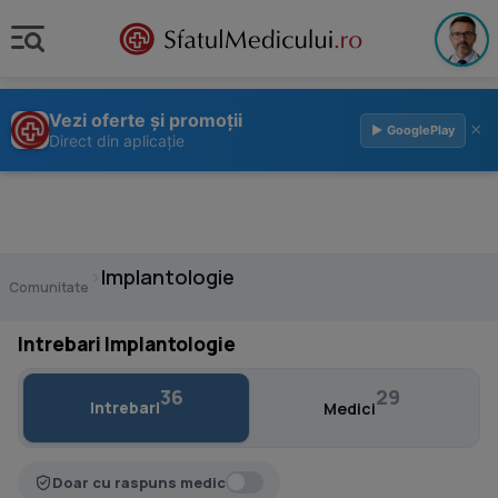
Vezi oferte și promoții
×
▶ GooglePlay
Direct din aplicație
›
Implantologie
Comunitate
Intrebari Implantologie
36
29
Intrebari
Medici
Doar cu raspuns medic