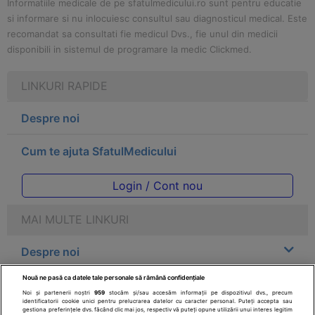
Informatiile medicale de pe sfatulmedicului.ro sunt pentru educatie
si informare si nu inlocuiesc consultul sau diagnosticul medical. Este
recomandat sa consultati fie medicul Dvs., fie unul din medicii
disponibili in sistemul de programare la medic Clickmed.
LINKURI RAPIDE
Despre noi
Cum te ajuta SfatulMedicului
Login / Cont nou
MAI MULTE LINKURI
Despre noi
Nouă ne pasă ca datele tale personale să rămână confidențiale
Legal
Noi și partenerii noștri
959
stocăm și/sau accesăm informații pe dispozitivul dvs., precum
identificatorii cookie unici pentru prelucrarea datelor cu caracter personal. Puteți accepta sau
gestiona preferințele dvs. făcând clic mai jos, respectiv vă puteți opune utilizării unui interes legitim