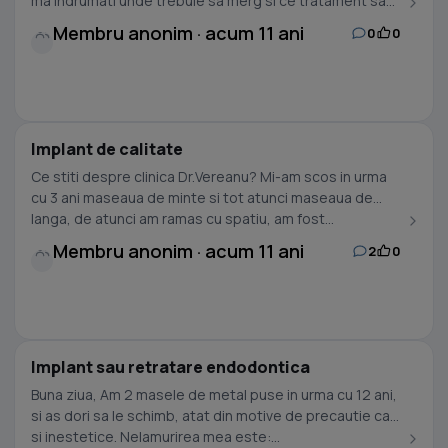
ma indrumati unde trebuie sa merg si ce tratament sa...
Membru anonim · acum 11 ani
0
0
Implant de calitate
Ce stiti despre clinica Dr.Vereanu? Mi-am scos in urma
cu 3 ani maseaua de minte si tot atunci maseaua de
langa, de atunci am ramas cu spatiu, am fost...
Membru anonim · acum 11 ani
2
0
Implant sau retratare endodontica
Buna ziua, Am 2 masele de metal puse in urma cu 12 ani,
si as dori sa le schimb, atat din motive de precautie cat
si inestetice. Nelamurirea mea este:...