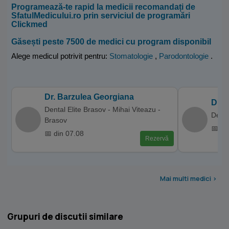
Programează-te rapid la medicii recomandați de
SfatulMedicului.ro prin serviciul de programări
Clickmed
Găsești peste 7500 de medici cu program disponibil
Alege medicul potrivit pentru:
Stomatologie
,
Parodontologie
.
Dr. Barzulea Georgiana
Dr. 
Dental Elite Brasov - Mihai Viteazu -
Denti
Brasov
📅 di
📅 din 07.08
Rezervă
Mai multi medici >
Grupuri de discutii similare