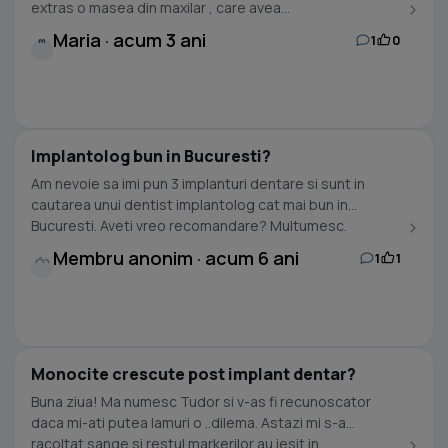
extras o masea din maxilar , care avea...
Maria · acum 3 ani
1
0
M
Implantolog bun in Bucuresti?
Am nevoie sa imi pun 3 implanturi dentare si sunt in
cautarea unui dentist implantolog cat mai bun in
Bucuresti. Aveti vreo recomandare? Multumesc.
Membru anonim · acum 6 ani
1
1
Monocite crescute post implant dentar?
Buna ziua! Ma numesc Tudor si v-as fi recunoscator
daca mi-ati putea lamuri o ..dilema. Astazi mi s-a
racoltat sange si restul markerilor au iesit in...