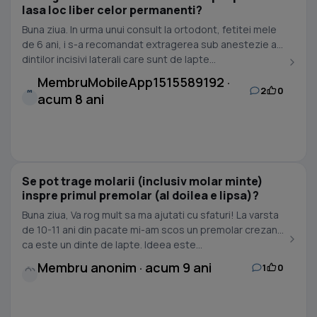
lasa loc liber celor permanenti?
Buna ziua. In urma unui consult la ortodont, fetitei mele
de 6 ani, i s-a recomandat extragerea sub anestezie a
dintilor incisivi laterali care sunt de lapte...
MembruMobileApp1515589192 ·
2
0
M
acum 8 ani
Se pot trage molarii (inclusiv molar minte)
inspre primul premolar (al doilea e lipsa)?
Buna ziua, Va rog mult sa ma ajutati cu sfaturi! La varsta
de 10-11 ani din pacate mi-am scos un premolar crezand
ca este un dinte de lapte. Ideea este...
Membru anonim · acum 9 ani
1
0