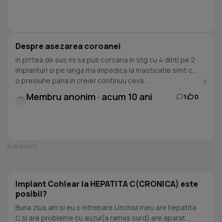
Despre asezarea coroanei
in prrtea de sus mi sa pus coroana in stg cu 4 dinti pe 2
implanturi si pe langa ma impedica la masticatie simt ca
o presiune pana in creier continuu ceva...
Membru anonim · acum 10 ani
1
0
Implant Cohlear la HEPATITA C(CRONICA) este
posibil?
Buna ziua,am si eu o intrebare Unchiul meu are hepatita
C si are probleme cu auzul(a ramas surd) are aparat