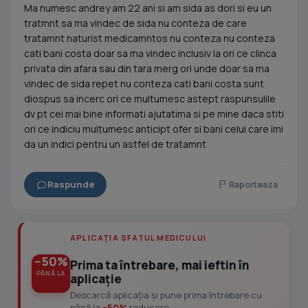
Ma numesc andrey am 22 ani si am sida as dori si eu un
tratmnt sa ma vindec de sida nu conteza de care
tratamnt naturist medicamntos nu conteza nu conteza
cati bani costa doar sa ma vindec inclusiv la ori ce clinca
privata din afara sau din tara merg ori unde doar sa ma
vindec de sida repet nu conteza cati bani costa sunt
diospus sa incerc ori ce multumesc astept raspunsulile
dv pt cei mai bine informati ajutatima si pe mine daca stiti
ori ce indiciu multumesc anticipt ofer si bani celui care imi
da un indici pentru un astfel de tratamnt
Raspunde
Raporteaza
APLICAȚIA SFATUL MEDICULUI
−50%
Prima ta întrebare, mai ieftin în
PÂNĂ LA
aplicație
Descarcă aplicația și pune prima întrebare cu
până la
−50%
reducere.