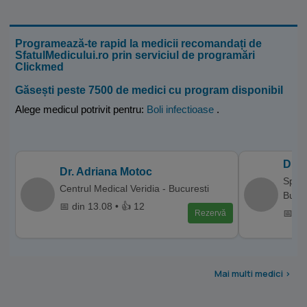
Programează-te rapid la medicii recomandați de
SfatulMedicului.ro prin serviciul de programări
Clickmed
Găsești peste 7500 de medici cu program disponibil
Alege medicul potrivit pentru:
Boli infectioase
.
Dr. 
Dr. Adriana Motoc
Spita
Centrul Medical Veridia - Bucuresti
Bucur
📅 din 13.08 • 👍 12
📅 di
Rezervă
Mai multi medici >