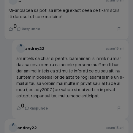
...
acum 15 ani
Mi-ar placea sa poti sa intelegi exact ceea ce ti-am scris.
Iti doresc tot ce e mai bine!
0
Raspunde
A
andrey22
acum 15 ani
am intels ca chiar si pentru bani nimeni si nimik nu miar
da asa ceva pentru ca accele persone au ff multi bani
dar am mai intels ca sti multe inforati ce eu sau alti nu
suntem in posesia lor de asta te rog lasami si mie un e-
mail al tau sa vorbim mai multe in privat sau ial tu pe al
meu ( eu.ady2007 )pe yahoo si mai vorbim in privat
astept raspunsul tau multumesc anticipat
0
Raspunde
A
andrey22
acum 15 ani