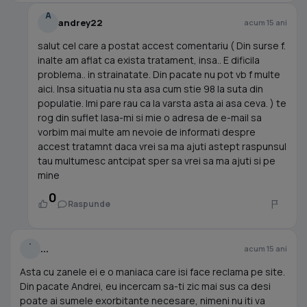
A
andrey22
acum 15 ani
salut cel care a postat accest comentariu ( Din surse f.
inalte am aflat ca exista tratament, insa.. E dificila
problema.. in strainatate. Din pacate nu pot vb f multe
aici. Insa situatia nu sta asa cum stie 98 la suta din
populatie. Imi pare rau ca la varsta asta ai asa ceva. ) te
rog din suflet lasa-mi si mie o adresa de e-mail sa
vorbim mai multe am nevoie de informati despre
accest tratamnt daca vrei sa ma ajuti astept raspunsul
tau multumesc antcipat sper sa vrei sa ma ajuti si pe
mine
0
Raspunde
.
...
acum 15 ani
Asta cu zanele ei e o maniaca care isi face reclama pe site.
Din pacate Andrei, eu incercam sa-ti zic mai sus ca desi
poate ai sumele exorbitante necesare, nimeni nu iti va