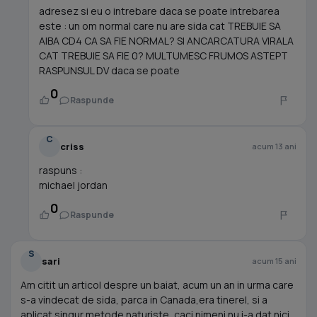
adresez si eu o intrebare daca se poate intrebarea
este : un om normal care nu are sida cat TREBUIE SA
AIBA CD4 CA SA FIE NORMAL? SI ANCARCATURA VIRALA
CAT TREBUIE SA FIE 0? MULTUMESC FRUMOS ASTEPT
RASPUNSUL DV daca se poate
0
Raspunde
C
criss
acum 13 ani
raspuns :
michael jordan
0
Raspunde
S
sari
acum 15 ani
Am citit un articol despre un baiat, acum un an in urma care
s-a vindecat de sida, parca in Canada,era tinerel, si a
aplicat singur metode naturiste, caci nimeni nu i-a dat nici