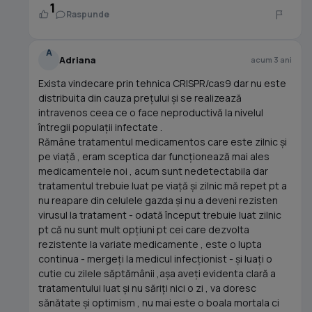
1
Raspunde
A
Adriana
acum 3 ani
Exista vindecare prin tehnica CRISPR/cas9 dar nu este
distribuita din cauza prețului și se realizează
intravenos ceea ce o face neproductivă la nivelul
întregii populații infectate .
Rămâne tratamentul medicamentos care este zilnic și
pe viață , eram sceptica dar funcționează mai ales
medicamentele noi , acum sunt nedetectabila dar
tratamentul trebuie luat pe viață și zilnic mă repet pt a
nu reapare din celulele gazda și nu a deveni rezisten
virusul la tratament - odată început trebuie luat zilnic
pt că nu sunt mult opțiuni pt cei care dezvolta
rezistente la variate medicamente , este o lupta
continua - mergeți la medicul infecționist - și luați o
cutie cu zilele săptămânii ,așa aveți evidenta clară a
tratamentului luat și nu săriți nici o zi , va doresc
sănătate și optimism , nu mai este o boala mortala ci