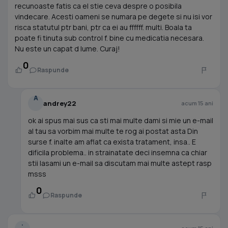
recunoaste fatis ca el stie ceva despre o posibila
vindecare. Acesti oameni se numara pe degete si nu isi vor
risca statutul ptr bani, ptr ca ei au ffffff. multi. Boala ta
poate fi tinuta sub control f. bine cu medicatia necesara.
Nu este un capat d lume. Curaj!
0
Raspunde
A
andrey22
acum 15 ani
ok ai spus mai sus ca sti mai multe dami si mie un e-mail
al tau sa vorbim mai multe te rog ai postat asta Din
surse f. inalte am aflat ca exista tratament, insa.. E
dificila problema.. in strainatate deci insemna ca chiar
stii lasami un e-mail sa discutam mai multe astept rasp
msss
0
Raspunde
.