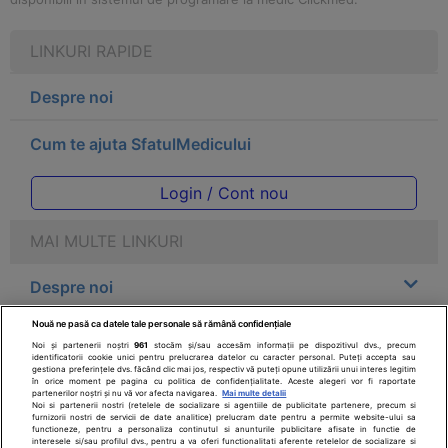
LINKURI RAPIDE
Despre noi
Cum te ajuta SfatulMedicului
Login / Cont nou
MAI MULTE LINKURI
Despre noi
Nouă ne pasă ca datele tale personale să rămână confidențiale
Legal
Noi și partenerii noștri
961
stocăm și/sau accesăm informații pe dispozitivul dvs., precum
identificatorii cookie unici pentru prelucrarea datelor cu caracter personal. Puteți accepta sau
gestiona preferințele dvs. făcând clic mai jos, respectiv vă puteți opune utilizării unui interes legitim
Drepturile consumatorului
în orice moment pe pagina cu politica de confidențialitate. Aceste alegeri vor fi raportate
partenerilor noștri și nu vă vor afecta navigarea.
Mai multe detalii
Noi si partenerii nostri (retelele de socializare si agentiile de publicitate partenere, precum si
furnizorii nostri de servicii de date analitice) prelucram date pentru a permite website-ului sa
Parteneri
functioneze, pentru a personaliza continutul si anunturile publicitare afisate in functie de
interesele si/sau profilul dvs., pentru a va oferi functionalitati aferente retelelor de socializare si