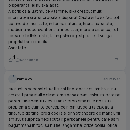
o speranta, el nu s-a lasat.
A scris ca a luat multe vitamine, si-a crescut mult
imunitatea si atunci boala a disparut.Cauta si tu sa faci tot
ce tine de imunitate, in forma naturala, hrana naturista,
medicina neconventionala, meditatii, mers la biserica, tot
ceea ce te linisteste, la un psiholog, si poate iti vei gasi
propriul tau remediu.
Sanatate
1
Raspunde
R
ramo22
acum 15 ani
eu sunt in aceeasi situatie k si tine. doar k eu am hiv si nu
am avut prea multe simptome pana acum. chiar imi pare rau
pentru tine pentru k esti tanar. problema nu e boala ta.
problema e cum te percep cein din jur. se uita ciudat la
tine, fug de tine, cred k se ia si prin strangere de mana unii.
am avut surpriza neplacuta k persoanele pentru care as fi
bagat mana in foc, sa nu fie langa mine. orice boala, orice