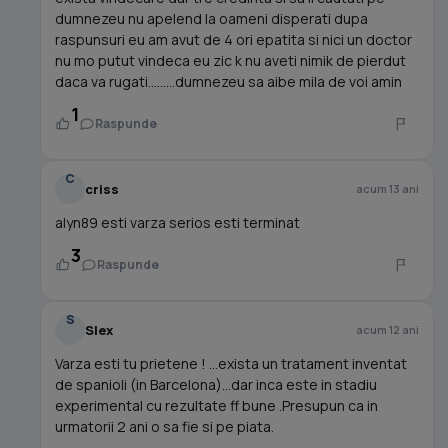
dumnezeu nu apelend la oameni disperati dupa
raspunsuri eu am avut de 4 ori epatita si nici un doctor
nu mo putut vindeca eu zic k nu aveti nimik de pierdut
daca va rugati.........dumnezeu sa aibe mila de voi amin
1
Raspunde
C
criss
acum 13 ani
alyn89 esti varza serios esti terminat
3
Raspunde
S
Slex
acum 12 ani
Varza esti tu prietene ! ...exista un tratament inventat
de spanioli (in Barcelona)...dar inca este in stadiu
experimental cu rezultate ff bune .Presupun ca in
urmatorii 2 ani o sa fie si pe piata.