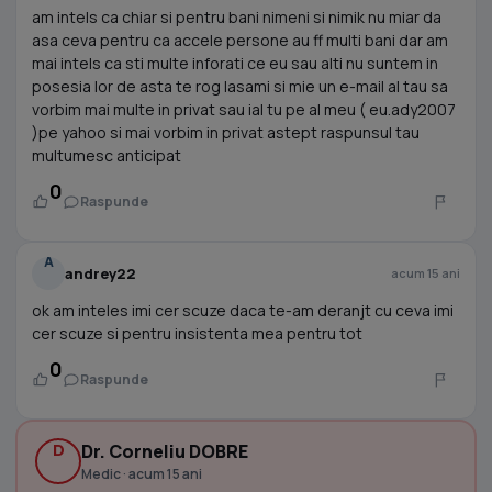
am intels ca chiar si pentru bani nimeni si nimik nu miar da
asa ceva pentru ca accele persone au ff multi bani dar am
mai intels ca sti multe inforati ce eu sau alti nu suntem in
posesia lor de asta te rog lasami si mie un e-mail al tau sa
vorbim mai multe in privat sau ial tu pe al meu ( eu.ady2007
)pe yahoo si mai vorbim in privat astept raspunsul tau
multumesc anticipat
0
Raspunde
A
andrey22
acum 15 ani
ok am inteles imi cer scuze daca te-am deranjt cu ceva imi
cer scuze si pentru insistenta mea pentru tot
0
Raspunde
D
Dr. Corneliu DOBRE
Medic · acum 15 ani