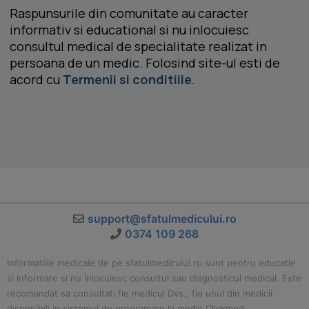
Raspunsurile din comunitate au caracter
informativ si educational si nu inlocuiesc
consultul medical de specialitate realizat in
persoana de un medic. Folosind site-ul esti de
acord cu
Termenii si conditiile
.
support@sfatulmedicului.ro
0374 109 268
Informatiile medicale de pe sfatulmedicului.ro sunt pentru educatie
si informare si nu inlocuiesc consultul sau diagnosticul medical. Este
recomandat sa consultati fie medicul Dvs., fie unul din medicii
disponibili in sistemul de programare la medic Clickmed.