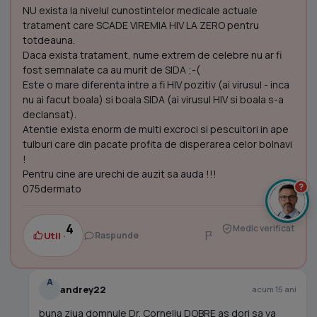
NU exista la nivelul cunostintelor medicale actuale
tratament care SCADE VIREMIA HIV LA ZERO pentru
totdeauna.
Daca exista tratament, nume extrem de celebre nu ar fi
fost semnalate ca au murit de SIDA ;-(
Este o mare diferenta intre a fi HIV pozitiv (ai virusul - inca
nu ai facut boala) si boala SIDA (ai virusul HIV si boala s-a
declansat).
Atentie exista enorm de multi excroci si pescuitori in ape
tulburi care din pacate profita de disperarea celor bolnavi
!
Pentru cine are urechi de auzit sa auda !!!
?
075dermato
4
Medic verificat
Util ·
Raspunde
A
andrey22
acum 15 ani
buna ziua domnule Dr. Corneliu DOBRE as dori sa va