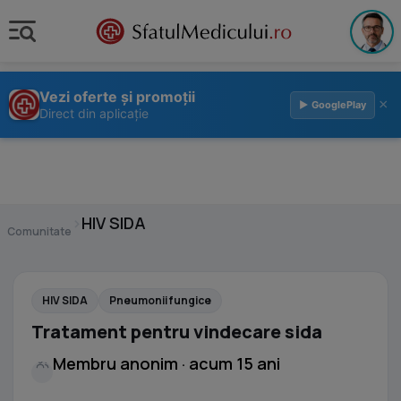
Vezi oferte și promoții
×
▶ GooglePlay
Direct din aplicație
›
HIV SIDA
Comunitate
HIV SIDA
Pneumonii fungice
Tratament pentru vindecare sida
Membru anonim · acum 15 ani