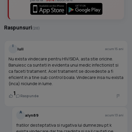
Raspunsuri
(20)
I
Iuli
acum 15 ani
Nu exista vindecare pentru HIV/SIDA, asta stie oricine.
Banuiesc ca sunteti in evidenta unui medic infectionist si
ca faceti tratament. Acel tratament se dovedeste a fi
eficient in a tine sub control boala. Vindecare insa nu exista
(inca) niciunde in lume.
1
Raspunde
A
alyn89
acum 13 ani
fratilor desteptativa si rugativa lui dumnezeu pt k
exista vindecare dar tre credinta si sa il cautati pe