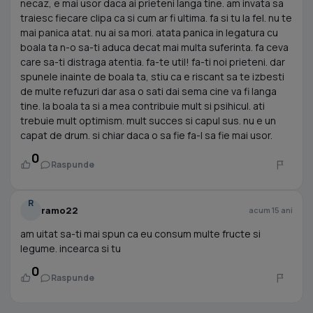
necaz, e mai usor daca ai prieteni langa tine. am invata sa
traiesc fiecare clipa ca si cum ar fi ultima. fa si tu la fel. nu te
mai panica atat. nu ai sa mori. atata panica in legatura cu
boala ta n-o sa-ti aduca decat mai multa suferinta. fa ceva
care sa-ti distraga atentia. fa-te util! fa-ti noi prieteni. dar
spunele inainte de boala ta, stiu ca e riscant sa te izbesti
de multe refuzuri dar asa o sati dai sema cine va fi langa
tine. la boala ta si a mea contribuie mult si psihicul. ati
trebuie mult optimism. mult succes si capul sus. nu e un
capat de drum. si chiar daca o sa fie fa-l sa fie mai usor.
0
Raspunde
R
ramo22
acum 15 ani
am uitat sa-ti mai spun ca eu consum multe fructe si
legume. incearca si tu
0
Raspunde