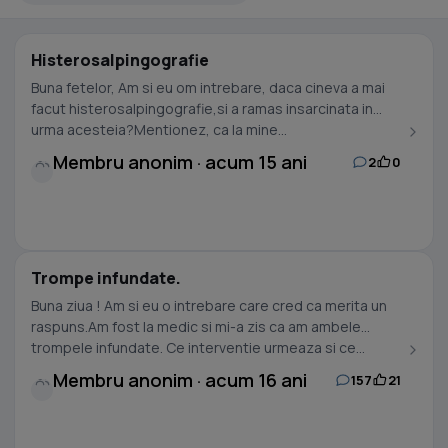
Histerosalpingografie
Buna fetelor, Am si eu om intrebare, daca cineva a mai
facut histerosalpingografie,si a ramas insarcinata in
urma acesteia?Mentionez, ca la mine...
Membru anonim · acum 15 ani
2
0
Trompe infundate.
Buna ziua ! Am si eu o intrebare care cred ca merita un
raspuns.Am fost la medic si mi-a zis ca am ambele
trompele infundate. Ce interventie urmeaza si ce...
Membru anonim · acum 16 ani
157
21