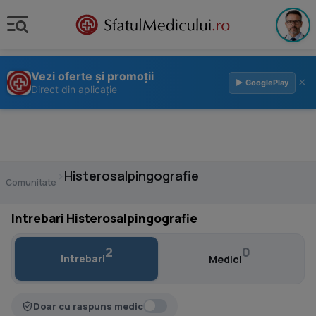
Vezi oferte și promoții
×
▶ GooglePlay
Direct din aplicație
›
Histerosalpingografie
Comunitate
Intrebari Histerosalpingografie
2
0
Intrebari
Medici
Doar cu raspuns medic