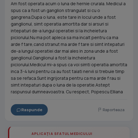
Am fost operata acum o luna de hernie crurala. Medicul a
spus ca a fost un ganglion strangulat si cu o
gangrena.Dupa o luna, este tare in locul unde a fost
ganglionul, simt operatia amortita dar si arsuri si
intepaturi de-a lungul operatiei si la incheietura
piciorului.Nu ma pot apleca sa ma incalt pentru ca ma
arde f tare,cand stranut ma arde f tare si simt intepaturi
de-a lungul operatiei dar mai ales in zona unde a fost
ganglionul.Ganglionul a fost la incheietura
piciorului.Medicul mi-a spus ca voi simti operatia amortita
inca 3-4 luni pentru ca au fost taiati nervii si trebuie timp
sa se refaca.Sunt ingrijorata pentru ca ma arde f rau si
simt intepaturi dupa o luna de la operatie.Astept
raspunsul dumneavoastra. Cu respect, Popescu Elliana
Raspunde
Raporteaza
APLICAȚIA SFATUL MEDICULUI