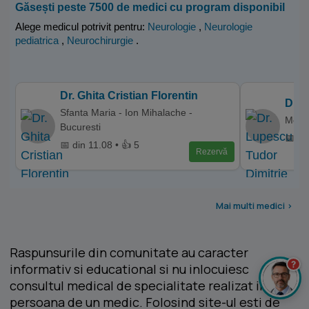
Găsești peste 7500 de medici cu program disponibil
Alege medicul potrivit pentru:
Neurologie
,
Neurologie
pediatrica
,
Neurochirurgie
.
Dr. Ghita Cristian Florentin
Dr. 
Sfanta Maria - Ion Mihalache -
Memor
Bucuresti
📅 di
📅 din 11.08 • 👍 5
Rezervă
Mai multi medici >
Raspunsurile din comunitate au caracter
?
informativ si educational si nu inlocuiesc
consultul medical de specialitate realizat in
persoana de un medic. Folosind site-ul esti de