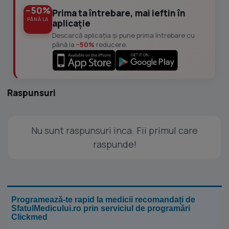
−50%
Prima ta întrebare, mai ieftin în
PÂNĂ LA
aplicație
Descarcă aplicația și pune prima întrebare cu
până la
−50%
reducere.
Raspunsuri
Nu sunt raspunsuri inca. Fii primul care
raspunde!
Programează-te rapid la medicii recomandați de
SfatulMedicului.ro prin serviciul de programări
Clickmed