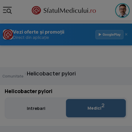
Vezi oferte și promoții
×
▶ GooglePlay
Direct din aplicație
›
Helicobacter pylori
Comunitate
Helicobacter pylori
2
Medici
Intrebari