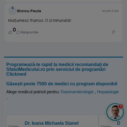
S
Stoicu Paula
acum 2 ani
Mulțumesc frumos. O zi minunată!
0
Raspunde
Programează-te rapid la medicii recomandați de
SfatulMedicului.ro prin serviciul de programări
Clickmed
Găsești peste 7500 de medici cu program disponibil
Alege medicul potrivit pentru:
Gastroenterologie
,
Hepatologie
.
?
Dr. Ioana Michaela Stanel
Dr. 