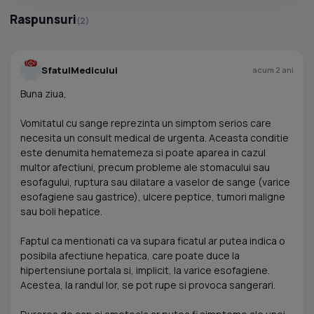
Raspunsuri
(2)
SfatulMedicului
acum 2 ani
Buna ziua,
Vomitatul cu sange reprezinta un simptom serios care
necesita un consult medical de urgenta. Aceasta conditie
este denumita hematemeza si poate aparea in cazul
multor afectiuni, precum probleme ale stomacului sau
esofagului, ruptura sau dilatare a vaselor de sange (varice
esofagiene sau gastrice), ulcere peptice, tumori maligne
sau boli hepatice.
Faptul ca mentionati ca va supara ficatul ar putea indica o
posibila afectiune hepatica, care poate duce la
hipertensiune portala si, implicit, la varice esofagiene.
Acestea, la randul lor, se pot rupe si provoca sangerari.