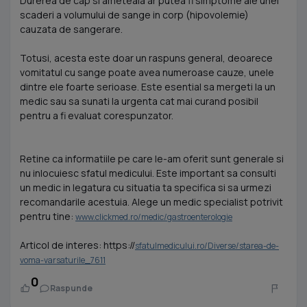
Durerea de cap si ameteala ar putea fi simptome ale unei
scaderi a volumului de sange in corp (hipovolemie)
cauzata de sangerare.
Totusi, acesta este doar un raspuns general, deoarece
vomitatul cu sange poate avea numeroase cauze, unele
dintre ele foarte serioase. Este esential sa mergeti la un
medic sau sa sunati la urgenta cat mai curand posibil
pentru a fi evaluat corespunzator.
Retine ca informatiile pe care le-am oferit sunt generale si
nu inlocuiesc sfatul medicului. Este important sa consulti
un medic in legatura cu situatia ta specifica si sa urmezi
recomandarile acestuia. Alege un medic specialist potrivit
pentru tine:
www.clickmed.ro/medic/gastroenterologie
Articol de interes: https://
sfatulmedicului.ro/Diverse/starea-de-
voma-varsaturile_7611
0
Raspunde