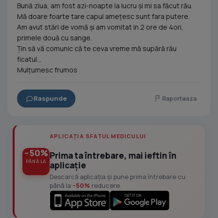
Bună ziua, am fost azi-noapte la lucru și mi sa făcut rău.
Mă doare foarte tare capul amețesc sunt fara putere.
Am avut stări de vomă și am vomitat in 2 ore de 4ori,
primele două cu sange.
Țin să vă comunic că te ceva vreme mă supără rău
ficatul...
Mulțumesc frumos
Raspunde
Raporteaza
APLICAȚIA SFATUL MEDICULUI
−50%
Prima ta întrebare, mai ieftin în
PÂNĂ LA
aplicație
Descarcă aplicația și pune prima întrebare cu
până la
−50%
reducere.