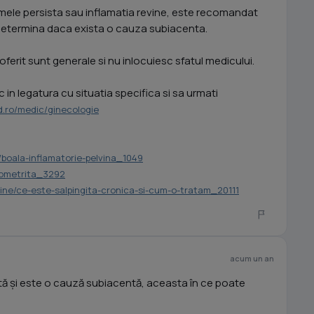
ele persista sau inflamatia revine, este recomandat
a determina daca exista o cauza subiacenta.
oferit sunt generale si nu inlocuiesc sfatul medicului.
in legatura cu situatia specifica si sa urmati
.ro/medic/ginecologie
e/boala-inflamatorie-pelvina_1049
ndometrita_3292
inine/ce-este-salpingita-cronica-si-cum-o-tratam_20111
acum un an
tă și este o cauză subiacentă, aceasta în ce poate