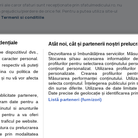
ii ale caror sfaturi sunt recepţionate prin sfatulmedicului.ro, nu
 prejudiciu/pierdere de orice fel. Pentru a putea utiliza site-ul
u
Termenii si conditiile
.
dențiale
Atât noi, cât și partenerii noștri preluc
tare analize
Specialitati medicale
Boli si afectiuni
Calculatoare
 dispozitivul dvs.,
Dezvoltarea și îmbunătățirea serviciilor. Măs
u caracter personal.
Stocarea și/sau accesarea informațiilor de
e informatii despre sanatate disponibile pe sfatulmedicului.ro au scop informativ si ed
profilurilor pentru selectarea conținutului pers
 respectiv vă puteți
analizelor medicale. Va sfatuim, ca pe langa informatia primita pe sfatulmedicului.ro s
conținut personalizat. Utilizarea profilurilor
ina cu politica de
personalizate. Crearea profilurilor pentr
ul de programari la medic Clickmed.
i și nu vă vor afecta
Măsurarea performanței conținutului. Utiliz
selecta conținutul. Înțelegerea publicului prin 
din surse diferite. Utilizarea de date limitat
Drepturile consumatorului
Parteneri
Pen
Date precise de geolocație și identificarea prin
ublicitate partenere,
Protectia consumatorilor -
Inscriere clinica
Cli
Listă parteneri (furnizori)
ucram date pentru a
ANPC
Creaza cont medic
Cau
nutul si anunturile
Solutionarea Alternativa a
Int
., pentru a va oferi
Litigiilor
Vid
 traficul pe website.
Parte din Grupul
Info consumator: 0800.080.999
Cli
atura cu prelucrarea
Formulare europene - CNAS
me
te prin modalitatea
Ministerul Sanatatii - ANMDM