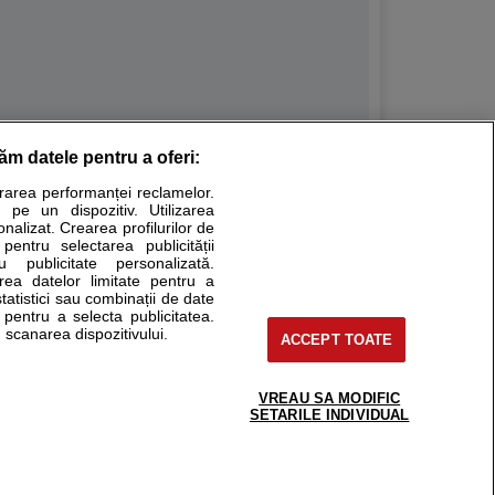
răm datele pentru a oferi:
Stiri medicale
urarea performanței reclamelor.
 pe un dispozitiv. Utilizarea
ucational. Ele nu pot substitui consultul medical direct si
onalizat. Crearea profilurilor de
a consultati fie medicul Dvs., fie unul dintre medicii pe care
 pentru selectarea publicității
u publicitate personalizată.
area datelor limitate pentru a
statistici sau combinații de date
e pentru a selecta publicitatea.
tru pacient
 scanarea dispozitivului.
ACCEPT TOATE
nici si cabinete
ta medic
reaba un medic
VREAU SA MODIFIC
support@sfatulmedicului.ro
SETARILE INDIVIDUAL
eoConsult
0374 109 268
ckmed - programari
dic