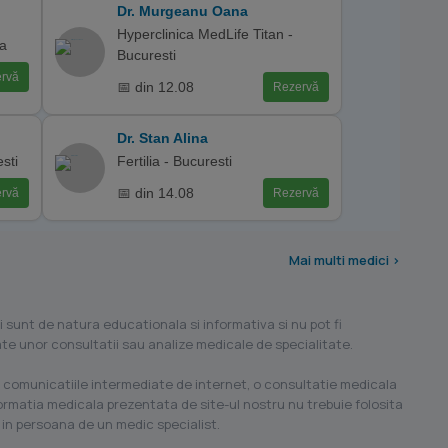
Dr. Murgeanu Oana
Hyperclinica MedLife Titan -
ca
Bucuresti
rvă
📅 din 12.08
Rezervă
Dr. Stan Alina
sti
Fertilia - Bucuresti
📅 din 14.08
rvă
Rezervă
Mai multi medici >
i sunt de natura educationala si informativa si nu pot fi
ilate unor consultatii sau analize medicale de specialitate.
 comunicatiile intermediate de internet, o consultatie medicala
formatia medicala prezentata de site-ul nostru nu trebuie folosita
 in persoana de un medic specialist.