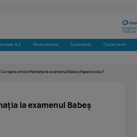
programa
7500 de 
anatate A-Z
Medicamente
Suplimente
Cauta medic
›
Ce reprezintă inflamația la examenul Babeș Papanicolau?
mația la examenul Babeș