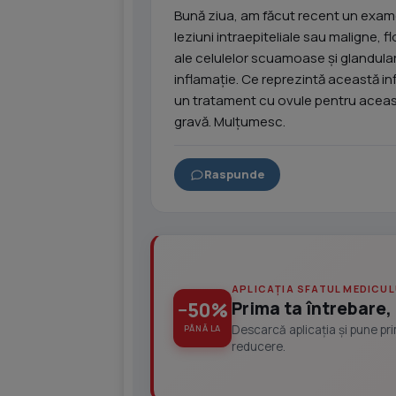
Bună ziua, am făcut recent un exam
leziuni intraepiteliale sau maligne, f
ale celulelor scuamoase și glandular
inflamație. Ce reprezintă această i
un tratament cu ovule pentru aceast
gravă. Mulțumesc.
Raspunde
APLICAȚIA SFATUL MEDICUL
Prima ta întrebare, 
−50%
Descarcă aplicația și pune pr
PÂNĂ LA
reducere.