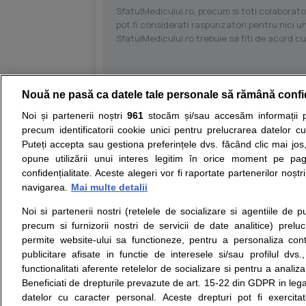
SfatulMedicului.ro, precum si toti colaborator
pot fi considerati raspunzatori pentru nici un
SfatulMedicului.ro trebuie sa fiti de acord c
Nouă ne pasă ca datele tale personale să rămână confi
Resurse:
Autoevaluare simptome
Interpre
Noi și partenerii noștri
961
stocăm și/sau accesăm informații pe
precum identificatorii cookie unici pentru prelucrarea datelor c
Opiniile avizate ale medicilor, sfaturile si orice alt
Puteți accepta sau gestiona preferințele dvs. făcând clic mai jos,
nici diagnosticul stabilit in urma investigatiilor si 
opune utilizării unui interes legitim în orice moment pe pag
ii punem la dispozitie pentru programare in sistem
confidențialitate. Aceste alegeri vor fi raportate partenerilor noștr
navigarea.
Mai multe detalii
Despre noi
Legal
Noi si partenerii nostri (retelele de socializare si agentiile de p
Despre noi
Termeni si conditii
precum si furnizorii nostri de servicii de date analitice) prel
Contact
Politica de
permite website-ului sa functioneze, pentru a personaliza conti
Intrebari frecvente
confidentialitate
publicitare afisate in functie de interesele si/sau profilul dvs
Consultanti
Politica de cookie
functionalitati aferente retelelor de socializare si pentru a analiza
medicali
Modifica Setarile Cookie
Beneficiati de drepturile prevazute de art. 15-22 din GDPR in leg
datelor cu caracter personal. Aceste drepturi pot fi exercita