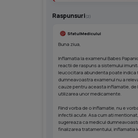
Raspunsuri
(2)
SfatulMedicului
Buna ziua,
Inflamatia la examenul Babes Papani
reactii de raspuns a sistemului imunitar
leucocitara abundenta poate indica fa
dumneavoastra examenul nu a relevat p
cauze pentru aceasta inflamatie, de l
utilizarea unor medicamente.
Fiind vorba de o inflamatie, nu e vorb
infectii acute. Asa cum ati mentionat
sugereaza ca medicul dumneavoastra
finalizarea tratamentului, inflamatia 