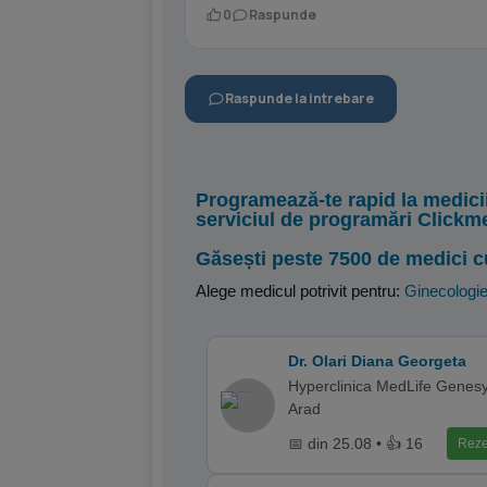
0
Raspunde
Raspunde la intrebare
Programează-te rapid la medici
serviciul de programări Clickm
Găsești peste 7500 de medici c
Alege medicul potrivit pentru:
Ginecologi
Dr. Olari Diana Georgeta
Hyperclinica MedLife Genesy
Arad
📅 din 25.08 • 👍 16
Reze