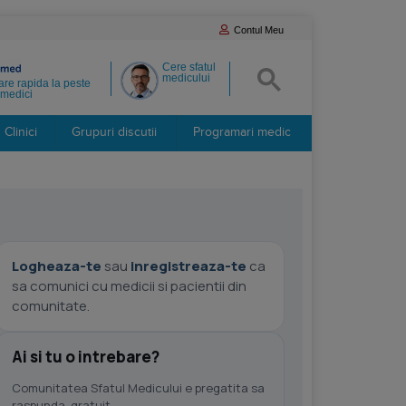
Contul Meu
Cere sfatul
medicului
re rapida la peste
medici
Clinici
Grupuri discutii
Programari medic
Logheaza-te
sau
inregistreaza-te
ca
sa comunici cu medicii si pacientii din
comunitate.
Ai si tu o intrebare?
Comunitatea Sfatul Medicului e pregatita sa
raspunda, gratuit.