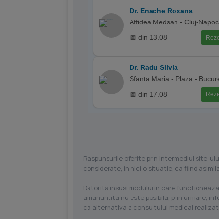
Dr. Enache Roxana
Affidea Medsan - Cluj-Napo
📅 din 13.08
Reze
Dr. Radu Silvia
Sfanta Maria - Plaza - Bucure
📅 din 17.08
Reze
Raspunsurile oferite prin intermediul site-ulu
considerate, in nici o situatie, ca fiind asim
Datorita insusi modului in care functioneaza
amanuntita nu este posibila, prin urmare, in
ca alternativa a consultului medical realizat