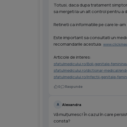
Totusi, daca dupa tratament simptom
sa mergeti la un alt control pentru 
Retineti ca informatiile pe care le-am 
Este important sa consultati un medic 
recomandarile acestuia:
www.clickmed
Articole de interes:
sfatulmedicului.ro/Boli-genitale-feminin
sfatulmedicului.ro/dictionar-medical/e
sfatulmedicului.ro/Infectii-genitale-fem
0
Raspunde
Alexandra
A
Vă mulțumesc! În cazul în care persis
consta?