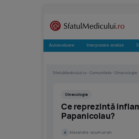
Autoevaluare
Interpretare analize
S
SfatulMedicului.ro
›
Comunitate
›
Ginecologie
Ginecologie
Ce reprezintă infla
Papanicolau?
Alexandra · acum un an
A