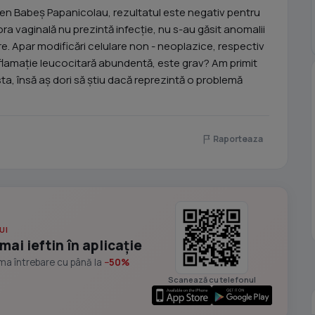
en Babeș Papanicolau, rezultatul este negativ pentru
lora vaginală nu prezintă infecție, nu s-au găsit anomalii
e. Apar modificări celulare non - neoplazice, respectiv
nflamație leucocitară abundentă, este grav? Am primit
a, însă aș dori să știu dacă reprezintă o problemă
Raporteaza
UI
mai ieftin în aplicație
ima întrebare cu până la
−50%
Scanează cu telefonul