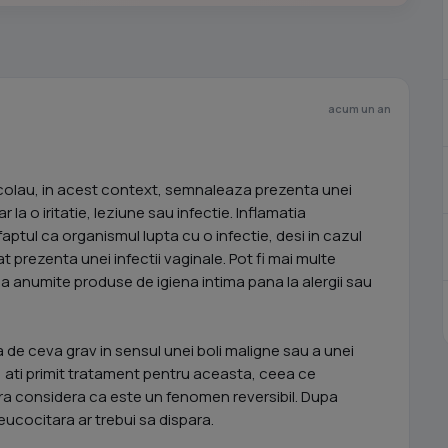
acum un an
colau, in acest context, semnaleaza prezenta unei
 la o iritatie, leziune sau infectie. Inflamatia
ptul ca organismul lupta cu o infectie, desi in cazul
rezenta unei infectii vaginale. Pot fi mai multe
a anumite produse de igiena intima pana la alergii sau
a de ceva grav in sensul unei boli maligne sau a unei
, ati primit tratament pentru aceasta, ceea ce
 considera ca este un fenomen reversibil. Dupa
leucocitara ar trebui sa dispara.