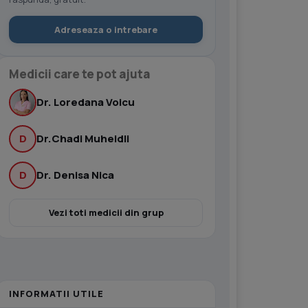
Adreseaza o intrebare
Medicii care te pot ajuta
Dr. Loredana Voicu
D
Dr.Chadi Muheidli
D
Dr. Denisa Nica
Vezi toti medicii din grup
INFORMATII UTILE