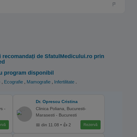
i recomandați de SfatulMedicului.ro prin
ed
u program disponibil
e
,
Ecografie
,
Mamografie
,
Infertilitate
.
Dr. Oprescu Cristina
s -
Clinica Poliana, Bucuresti-
Marasesti - Bucuresti
📅 din 11.08 • 👍 2
rvă
Rezervă