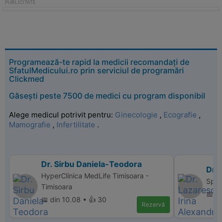
Programează-te rapid la medicii recomandați de
SfatulMedicului.ro prin serviciul de programări
Clickmed
Găsești peste 7500 de medici cu program disponibil
Alege medicul potrivit pentru:
Ginecologie
,
Ecografie
,
Mamografie
,
Infertilitate
.
Dr. Sirbu Daniela-Teodora
Dr. 
HyperClinica MedLife Timisoara -
Spita
Timisoara
📅 d
📅 din 10.08 • 👍 30
Rezervă