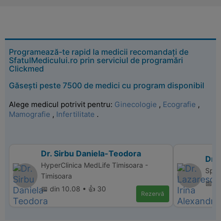
Programează-te rapid la medicii recomandați de
SfatulMedicului.ro prin serviciul de programări
Clickmed
Găsești peste 7500 de medici cu program disponibil
Alege medicul potrivit pentru:
Ginecologie
,
Ecografie
,
Mamografie
,
Infertilitate
.
Dr. Sirbu Daniela-Teodora
Dr. 
HyperClinica MedLife Timisoara -
Spita
Timisoara
📅 d
📅 din 10.08 • 👍 30
Rezervă