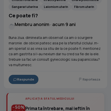
Sangerari uterine
Leiomiom uterin
Fibrom uterin
Ce poate fi?
Membru anonim · acum 9 ani
Buna ziua. dimineata am observat ca am o scurgere
maronie .de obicei patesc asa pe la sfarsitul ciclului .m-
am speriat si as vrea sa stiu de la ce poate fi. mentionez
ca am gastrita si I-au nexium dar nu cred sa fie de la ele.
trebuie sa fac un consult gynecologic sau papanicolau?
va multumesc.
Raspunde
Raporteaza
APLICAȚIA SFATUL MEDICULUI
−50%
Prima ta întrebare, mai ieftin în