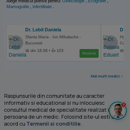
Alege medicul potrivit pentru:
Ginecologie
,
Ecografie
,
Mamografie
,
Infertilitate
.
Dr. Lebit Daniela
Dr. 
Sfanta Maria - Ion Mihalache -
Hyper
Bucuresti
Cons
📅 din 18.08 • 👍 103
📅 di
Rezervă
Mai multi medici >
Raspunsurile din comunitate au caracter
informativ si educational si nu inlocuiesc
?
consultul medical de specialitate realizat in
persoana de un medic. Folosind site-ul esti de
acord cu
Termenii si conditiile
.