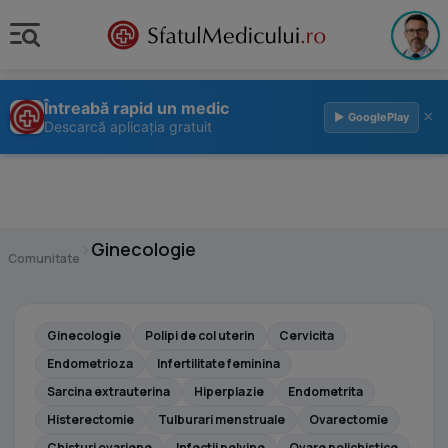
Întreabă rapid un medic
×
▶ GooglePlay
Descarcă aplicația gratuit
›
Ginecologie
Comunitate
Ginecologie
Polipi de col uterin
Cervicita
Endometrioza
Infertilitate feminina
Sarcina extrauterina
Hiperplazie
Endometrita
Histerectomie
Tulburari menstruale
Ovarectomie
Chisturi ovariene
Infectii pelvine
Ovare polichistice