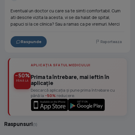
Eventual un doctor cu care sa te simti comfortabil. Cum
ati descrie vizita la acesta, vi se da halat de spital,
papuci si la ce clinica? Sau a ramas ca pe vremuri. Merci
Raspunde
Raporteaza
APLICAȚIA SFATUL MEDICULUI
−50%
Prima ta întrebare, mai ieftin în
PÂNĂ LA
aplicație
Descarcă aplicația și pune prima întrebare cu
până la
−50%
reducere.
Raspunsuri
(1)