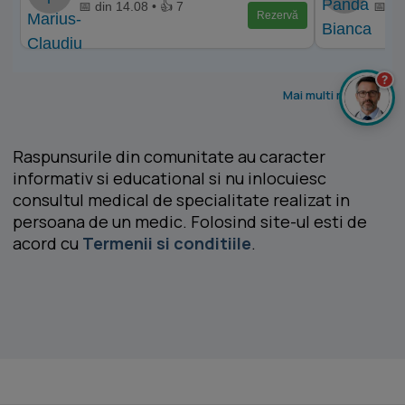
📅 din 14.08 • 👍 7
📅 di
Rezervă
?
Mai multi medici >
Raspunsurile din comunitate au caracter
informativ si educational si nu inlocuiesc
consultul medical de specialitate realizat in
persoana de un medic. Folosind site-ul esti de
acord cu
Termenii si conditiile
.