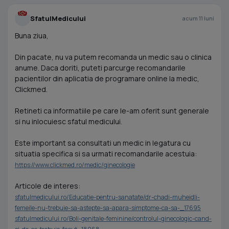
SfatulMedicului
acum 11 luni
Buna ziua,
Din pacate, nu va putem recomanda un medic sau o clinica
anume. Daca doriti, puteti parcurge recomandarile
pacientilor din aplicatia de programare online la medic,
Clickmed.
Retineti ca informatiile pe care le-am oferit sunt generale
si nu inlocuiesc sfatul medicului.
Este important sa consultati un medic in legatura cu
situatia specifica si sa urmati recomandarile acestuia:
https://www.clickmed.ro/medic/ginecologie
Articole de interes:
sfatulmedicului.ro/Educatie-pentru-sanatate/dr-chadi-muheidli-
femeile-nu-trebuie-sa-astepte-sa-apara-simptome-ca-sa-_17695
sfatulmedicului.ro/Boli-genitale-feminine/controlul-ginecologic-cand-