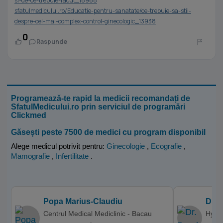
si-de-ce-trebuie-facut_18968
sfatulmedicului.ro/Educatie-pentru-sanatate/ce-trebuie-sa-stii-
despre-cel-mai-complex-control-ginecologic_13938
0
Raspunde
Programează-te rapid la medicii recomandați de
SfatulMedicului.ro prin serviciul de programări
Clickmed
Găsești peste 7500 de medici cu program disponibil
Alege medicul potrivit pentru:
Ginecologie
,
Ecografie
,
Mamografie
,
Infertilitate
.
Popa Marius-Claudiu
Dr. 
Centrul Medical Mediclinic - Bacau
Hyper