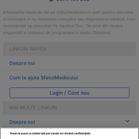
Informatiile medicale de pe sfatulmedicului.ro sunt pentru educatie
si informare si nu inlocuiesc consultul sau diagnosticul medical. Este
recomandat sa consultati fie medicul Dvs., fie unul din medicii
disponibili in sistemul de programare la medic Clickmed.
LINKURI RAPIDE
Despre noi
Cum te ajuta SfatulMedicului
Login / Cont nou
MAI MULTE LINKURI
Despre noi
Nouă ne pasă ca datele tale personale să rămână confidențiale
Legal