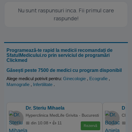
Nu sunt raspunsuri inca. Fii primul care
raspunde!
Programează-te rapid la medicii recomandați de
SfatulMedicului.ro prin serviciul de programări
Clickmed
Găsești peste 7500 de medici cu program disponibil
Alege medicul potrivit pentru:
Ginecologie
,
Ecografie
,
Mamografie
,
Infertilitate
.
Dr. Steriu Mihaela
Dr. 
Hyperclinica MedLife Grivita - Bucuresti
Clini
📅 din 10.08 • 👍 11
📅 di
Rezervă