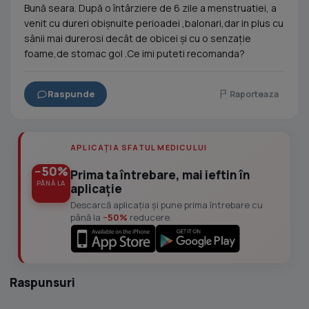
Bună seara. După o întârziere de 6 zile a menstruatiei, a
venit cu dureri obișnuite perioadei ,balonari,dar in plus cu
sânii mai durerosi decât de obicei și cu o senzație
foame,de stomac gol .Ce imi puteti recomanda?
Raspunde
Raporteaza
APLICAȚIA SFATUL MEDICULUI
−50%
Prima ta întrebare, mai ieftin în
PÂNĂ LA
aplicație
Descarcă aplicația și pune prima întrebare cu
până la
−50%
reducere.
Raspunsuri