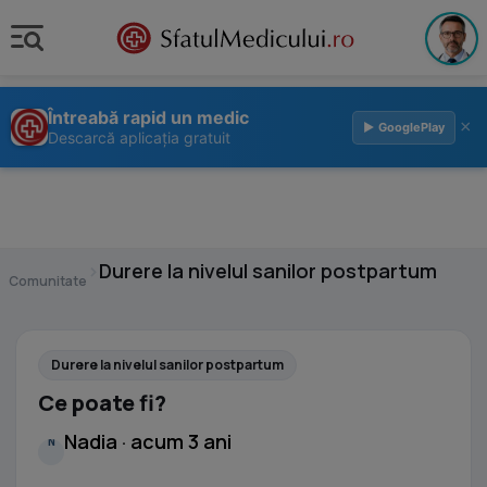
Întreabă rapid un medic
×
▶ GooglePlay
Descarcă aplicația gratuit
›
Durere la nivelul sanilor postpartum
Comunitate
Durere la nivelul sanilor postpartum
Ce poate fi?
Nadia · acum 3 ani
N