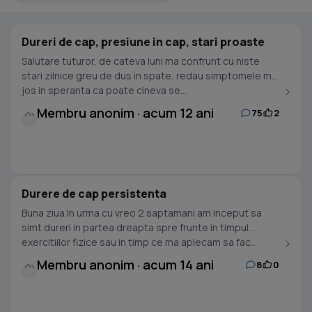
Dureri de cap, presiune in cap, stari proaste
Salutare tuturor, de cateva luni ma confrunt cu niste
stari zilnice greu de dus in spate, redau simptomele mai
jos in speranta ca poate cineva se...
Membru anonim · acum 12 ani
75
2
Durere de cap persistenta
Buna ziua.In urma cu vreo 2 saptamani am inceput sa
simt dureri in partea dreapta spre frunte in timpul
exercitiilor fizice sau in timp ce ma aplecam sa fac...
Membru anonim · acum 14 ani
8
0