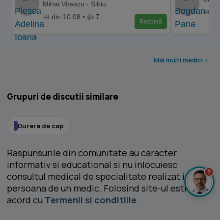
Mihai Viteazu - Sibiu
📅 di
📅 din 10.08 • 👍 7
Rezervă
Mai multi medici >
Grupuri de discutii similare
Durere de cap
Raspunsurile din comunitate au caracter
informativ si educational si nu inlocuiesc
?
consultul medical de specialitate realizat in
persoana de un medic. Folosind site-ul esti de
acord cu
Termenii si conditiile
.