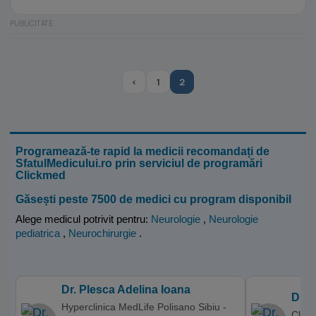
‹
1
2
Programează-te rapid la medicii recomandați de
SfatulMedicului.ro prin serviciul de programări
Clickmed
Găsești peste 7500 de medici cu program disponibil
Alege medicul potrivit pentru:
Neurologie
,
Neurologie
pediatrica
,
Neurochirurgie
.
Dr. Plesca Adelina Ioana
Dr. 
Hyperclinica MedLife Polisano Sibiu -
Clini