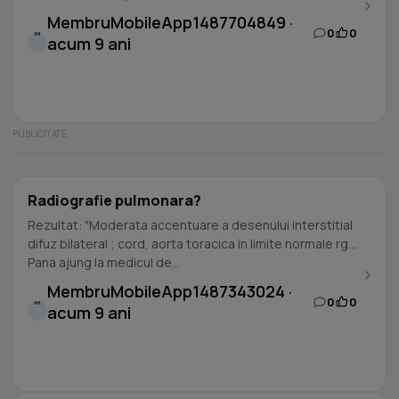
MembruMobileApp1487704849 ·
0
0
M
acum 9 ani
Radiografie pulmonara?
Rezultat: "Moderata accentuare a desenului interstitial
difuz bilateral ; cord, aorta toracica in limite normale rg."
Pana ajung la medicul de...
MembruMobileApp1487343024 ·
0
0
M
acum 9 ani