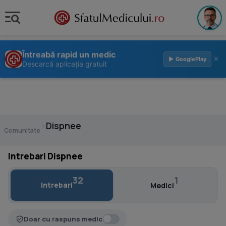
Întreabă rapid un medic
×
▶ GooglePlay
Descarcă aplicația gratuit
›
Dispnee
Comunitate
Intrebari Dispnee
32
1
Intrebari
Medici
Doar cu raspuns medic