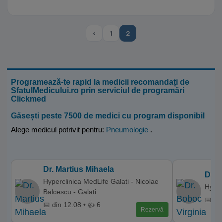
‹
1
2
Programează-te rapid la medicii recomandați de
SfatulMedicului.ro prin serviciul de programări
Clickmed
Găsești peste 7500 de medici cu program disponibil
Alege medicul potrivit pentru:
Pneumologie
.
Dr. Martius Mihaela
Dr. 
Hyperclinica MedLife Galati - Nicolae
Hyper
Balcescu - Galati
📅 di
📅 din 12.08 • 👍 6
Rezervă