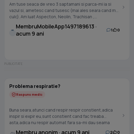
Am tuse seaca de vreo 3 saptamani si parca-mi ia si
vazul si, ametesc cand tusesc (mai ales seara cand ma
culc). Am luat Aspecton, Neolin, Trachisan ,...
MembruMobileApp1497189613 ·
1
0
M
acum 9 ani
Problema respiratie?
Raspuns medic
Buna seara,atunci cand respir respir constient,adica
inspir si expir eu,sunt constient cand fac treaba
asta,adica nu respir automat fara sa-mi dau seama
cum...
Membru anonim · acum 9 ani
2
0