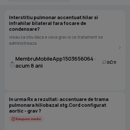
Interstitiu pulmonar accentuat hilar si
infrahilar bilateral fara focare de
condensare?
vreau sa stiu daca e ceva grav si ce tratament se
administreaza
MembruMobileApp1503656064 ·
2
0
M
acum 8 ani
In urma Rx a rezultat: accentuare de trama
pulmonara hiliobazal stg.Cord configurat
aortic - grav ?
Raspuns medic