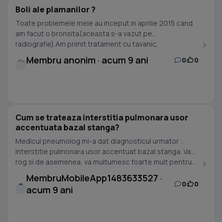
Boli ale plamanilor ?
Toate problemele mele au inceput in aprilie 2015 cand
am facut o bronsita(aceasta s-a vazut pe
radiografie).Am primit tratament cu tavanic,
antiinflamatoare,...
Membru anonim · acum 9 ani
0
0
Cum se trateaza interstitia pulmonara usor
accentuata bazal stanga?
Medicul pneumolog mi-a dat diagnosticul urmator :
interstitie pulmonara usor accentuat bazal stanga. Va
rog si de asemenea, va multumesc foarte mult pentru...
MembruMobileApp1483633527 ·
0
0
M
acum 9 ani