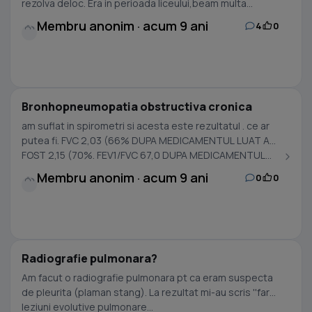
rezolva deloc. Era in perioada liceului,beam multa...
Membru anonim · acum 9 ani
4
0
Bronhopneumopatia obstructiva cronica
am suflat in spirometri si acesta este rezultatul . ce ar
putea fi. FVC 2,03 (66% DUPA MEDICAMENTUL LUAT A
FOST 2,15 (70%. FEV1/FVC 67,0 DUPA MEDICAMENTUL...
Membru anonim · acum 9 ani
0
0
Radiografie pulmonara?
Am facut o radiografie pulmonara pt ca eram suspecta
de pleurita (plaman stang). La rezultat mi-au scris ''fara
leziuni evolutive pulmonare...