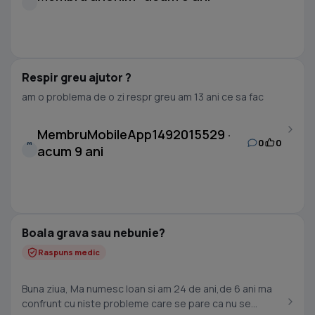
Respir greu ajutor ?
am o problema de o zi respr greu am 13 ani ce sa fac
MembruMobileApp1492015529 ·
0
0
M
acum 9 ani
Boala grava sau nebunie?
Raspuns medic
Buna ziua, Ma numesc Ioan si am 24 de ani,de 6 ani ma
confrunt cu niste probleme care se pare ca nu se