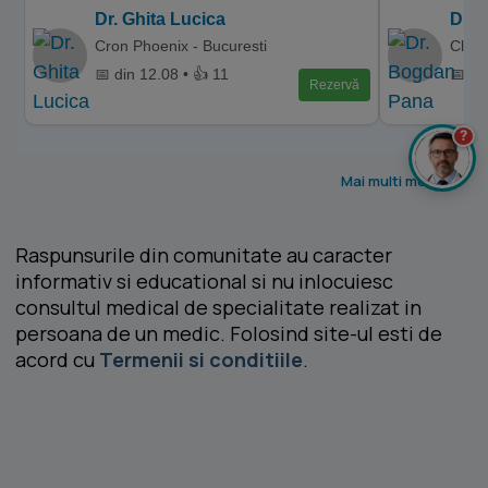
Dr. Ghita Lucica
Dr. 
Cron Phoenix - Bucuresti
Clini
📅 din 12.08 • 👍 11
📅 di
Rezervă
?
Mai multi medici >
Raspunsurile din comunitate au caracter
informativ si educational si nu inlocuiesc
consultul medical de specialitate realizat in
persoana de un medic. Folosind site-ul esti de
acord cu
Termenii si conditiile
.