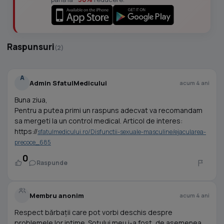
Raspunsuri
(2)
A
Admin SfatulMedicului
acum 4 ani
Buna ziua,
Pentru a putea primi un raspuns adecvat va recomandam
sa mergeti la un control medical. Articol de interes:
https://
sfatulmedicului.ro/Disfunctii-sexuale-masculine/ejacularea-
precoce_685
0
Raspunde
Membru anonim
acum 4 ani
Respect bărbații care pot vorbi deschis despre
problemele lor intime. Soțului meu i-a fost, de asemenea,