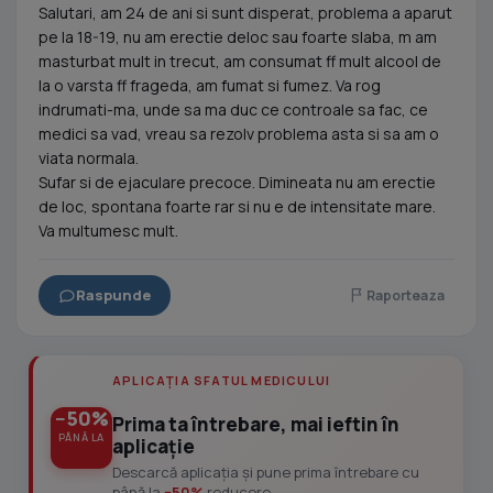
Salutari, am 24 de ani si sunt disperat, problema a aparut
pe la 18-19, nu am erectie deloc sau foarte slaba, m am
masturbat mult in trecut, am consumat ff mult alcool de
la o varsta ff frageda, am fumat si fumez. Va rog
indrumati-ma, unde sa ma duc ce controale sa fac, ce
medici sa vad, vreau sa rezolv problema asta si sa am o
viata normala.
Sufar si de ejaculare precoce. Dimineata nu am erectie
de loc, spontana foarte rar si nu e de intensitate mare.
Va multumesc mult.
Raspunde
Raporteaza
APLICAȚIA SFATUL MEDICULUI
−50%
Prima ta întrebare, mai ieftin în
PÂNĂ LA
aplicație
Descarcă aplicația și pune prima întrebare cu
până la
−50%
reducere.