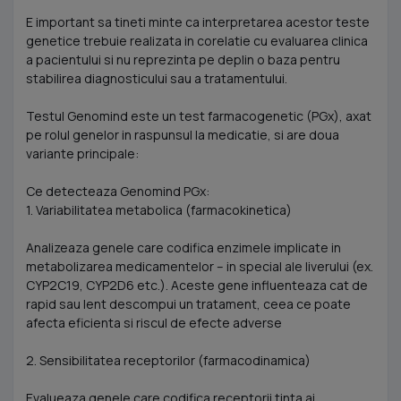
E important sa tineti minte ca interpretarea acestor teste
genetice trebuie realizata in corelatie cu evaluarea clinica
a pacientului si nu reprezinta pe deplin o baza pentru
stabilirea diagnosticului sau a tratamentului.
Testul Genomind este un test farmacogenetic (PGx), axat
pe rolul genelor in raspunsul la medicatie, si are doua
variante principale:
Ce detecteaza Genomind PGx:
1. Variabilitatea metabolica (farmacokinetica)
Analizeaza genele care codifica enzimele implicate in
metabolizarea medicamentelor – in special ale liverului (ex.
CYP2C19, CYP2D6 etc.). Aceste gene influenteaza cat de
rapid sau lent descompui un tratament, ceea ce poate
afecta eficienta si riscul de efecte adverse
2. Sensibilitatea receptorilor (farmacodinamica)
Evalueaza genele care codifica receptorii tinta ai