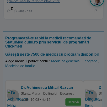
spre-natura-tulburarilor-mintale_21186
0
Raspunde
Programează-te rapid la medicii recomandați de
SfatulMedicului.ro prin serviciul de programări
Clickmed
Găsești peste 7500 de medici cu program disponibil
Alege medicul potrivit pentru:
Medicina generala
,
Ecografie
,
Medicina de familie
.
Dr. Achimescu Mihail Razvan
Dr. 
Sfanta Maria - Delfinului - Bucuresti
Sfant
📅 din 10.08 • 👍 12
📅 di
Rezervă