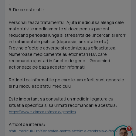
.
5. De ce este util:
Personalizeaza tratamentul: Ajuta medicul sa aleaga cele
mai potrivite medicamente si doze pentru pacient,
reducand perioada lunga si stresanta de „incercari si erori”
in tratamentele psihice (depresie, anxietate etc.) .
Previne efectele adverse si optimizeaza eficacitatea.
Numeroase medicamente au etichetari FDA care
recomanda ajustari in functie de gene – Genomind
actioneaza pe baza acestor informatii
Retineti ca informatiile pe care le-am oferit sunt generale
si nu inlocuiesc sfatul medicului.
Este important sa consultati un medic in legatura cu
situatia specifica si sa urmati recomandarile acestuia:
https://www.clickmed.ro/medic/genetica
Articol de interes:
?
sfatulmedicului.ro/Sanatatea-mentala/chimia-cerebrala-o-fereastra-