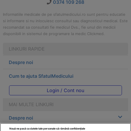
0374 109 268
Informatiile medicale de pe sfatulmedicului.ro sunt pentru educatie
si informare si nu inlocuiesc consultul sau diagnosticul medical. Este
recomandat sa consultati fie medicul Dvs., fie unul din medicii
disponibili in sistemul de programare la medic Clickmed.
LINKURI RAPIDE
Despre noi
Cum te ajuta SfatulMedicului
Login / Cont nou
MAI MULTE LINKURI
Despre noi
Nouă ne pasă ca datele tale personale să rămână confidențiale