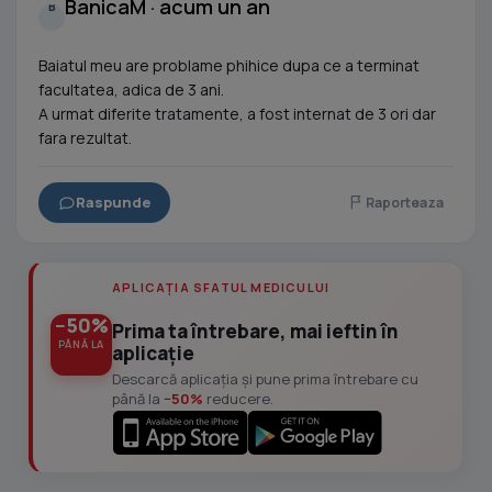
BanicaM · acum un an
B
Baiatul meu are problame phihice dupa ce a terminat
facultatea, adica de 3 ani.
A urmat diferite tratamente, a fost internat de 3 ori dar
fara rezultat.
Raspunde
Raporteaza
APLICAȚIA SFATUL MEDICULUI
−50%
Prima ta întrebare, mai ieftin în
PÂNĂ LA
aplicație
Descarcă aplicația și pune prima întrebare cu
până la
−50%
reducere.