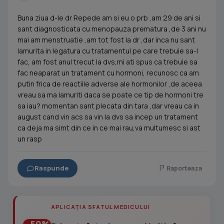
Buna ziua d-le dr Repede am si eu o prb ,am 29 de ani si
sant diagnosticata cu menopauza prematura ,de 3 ani nu
mai am menstruatie ,am tot fost la dr ,dar inca nu sant
lamurita in legatura cu tratamentul pe care trebuie sa-l
fac, am fost anul trecut la dvs,mi ati spus ca trebuie sa
fac neaparat un tratament cu hormoni, recunosc ca am
putin frica de reactiile adverse ale hormonilor ,de aceea
vreau sa ma lamuriti daca se poate ce tip de hormoni tre
sa iau? momentan sant plecata din tara ,dar vreau ca in
august cand vin acs sa vin la dvs sa incep un tratament
ca deja ma simt din ce in ce mai rau,va multumesc si ast
un rasp
Raspunde
Raporteaza
APLICAȚIA SFATUL MEDICULUI