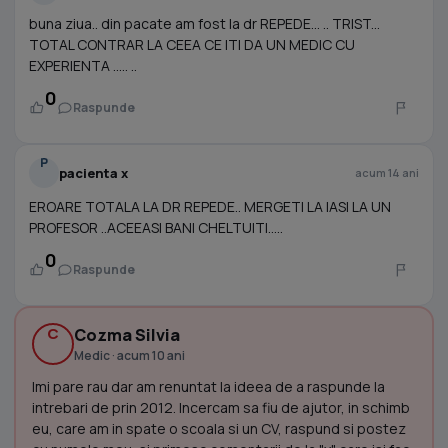
buna ziua.. din pacate am fost la dr REPEDE... .. TRIST...
TOTAL CONTRAR LA CEEA CE ITI DA UN MEDIC CU
EXPERIENTA ..... ..
0
Raspunde
P
pacienta x
acum 14 ani
EROARE TOTALA LA DR REPEDE.. MERGETI LA IASI LA UN
PROFESOR ..ACEEASI BANI CHELTUITI.....
0
Raspunde
C
Cozma Silvia
Medic · acum 10 ani
Imi pare rau dar am renuntat la ideea de a raspunde la
intrebari de prin 2012. Incercam sa fiu de ajutor, in schimb
eu, care am in spate o scoala si un CV, raspund si postez