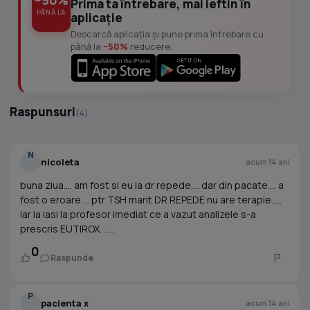
−50%
Prima ta întrebare, mai ieftin în
PÂNĂ LA
aplicație
Descarcă aplicația și pune prima întrebare cu
până la
−50%
reducere.
Raspunsuri
(4)
N
nicoleta
acum 14 ani
buna ziua.... am fost si eu la dr repede.... dar din pacate.... a
fost o eroare ... ptr TSH marit DR REPEDE nu are terapie.....
iar la iasi la profesor imediat ce a vazut analizele s-a
prescris EUTIROX. .....
0
Raspunde
P
pacienta x
acum 14 ani