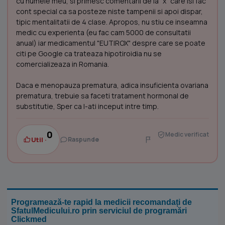
cu numele meu, si primesc comentarii de la "x" care isi fac
cont special ca sa posteze niste tampenii si apoi dispar,
tipic mentalitatii de 4 clase. Apropos, nu stiu ce inseamna
medic cu experienta (eu fac cam 5000 de consultatii
anual) iar medicamentul "EUTIROX" despre care se poate
citi pe Google ca trateaza hipotiroidia nu se
comercializeaza in Romania.
Daca e menopauza prematura, adica insuficienta ovariana
prematura, trebuie sa faceti tratament hormonal de
substitutie, Sper ca l-ati inceput intre timp.
0
Medic verificat
Util ·
Raspunde
Programează-te rapid la medicii recomandați de
SfatulMedicului.ro prin serviciul de programări
Clickmed