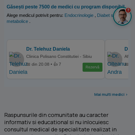
Găsești peste 7500 de medici cu program disponibil
?
Alege medicul potrivit pentru:
Endocrinologie
,
Diabet si boli
metabolice
.
Dr. Telehuz Daniela
Dr. 
Clinica Polisano Constitutiei - Sibiu
Affid
📅 din 20.08 • 👍 7
📅 di
Rezervă
Mai multi medici >
Raspunsurile din comunitate au caracter
informativ si educational si nu inlocuiesc
consultul medical de specialitate realizat in