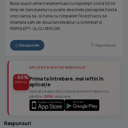
Buna ziua.In urma tratamentului cu rispolept costa 50 ml
timp de 2ani,baiatul nu poate deschide pleoapele.Exista
vreo sansa sa -si rivina cu romparkin?Acest lucru se
intampla cam de doua luni.Medicul i a schimbat si
RISPOLEPT- UL CU XEPLION
Raspunde
Raporteaza
APLICAȚIA SFATUL MEDICULUI
−50%
Prima ta întrebare, mai ieftin în
PÂNĂ LA
aplicație
Descarcă aplicația și pune prima întrebare cu
până la
−50%
reducere.
Raspunsuri