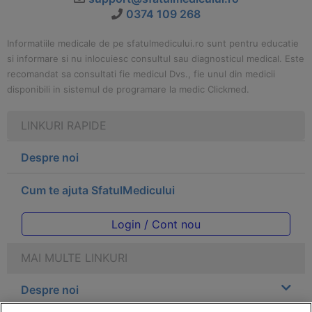
0374 109 268
Informatiile medicale de pe sfatulmedicului.ro sunt pentru educatie
si informare si nu inlocuiesc consultul sau diagnosticul medical. Este
recomandat sa consultati fie medicul Dvs., fie unul din medicii
disponibili in sistemul de programare la medic Clickmed.
LINKURI RAPIDE
Despre noi
Cum te ajuta SfatulMedicului
Login / Cont nou
MAI MULTE LINKURI
Despre noi