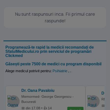
Nu sunt raspunsuri inca. Fii primul care
raspunde!
Programează-te rapid la medicii recomandați de
SfatulMedicului.ro prin serviciul de programări
Clickmed
Găsești peste 7500 de medici cu program disponibil
Alege medicul potrivit pentru:
Psihiatrie
,
.
Dr. Oana Pavaloiu
Dr. 
Memormed- George Georgescu -
RMN D
Bucuresti
📅 di
📅 din 17.08 • 👍 14